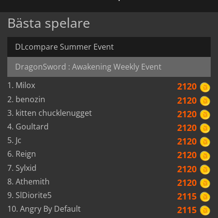
Bästa spelare
DLcompare Summer Event
DragonSword : Awakening Weekly Event
1. Milox
2120
2. benozin
2120
3. kitten chucklenugget
2120
4. Goultard
2120
5. Jc
2120
6. Reign
2120
7. Sylxid
2120
8. Athemith
2120
9. SlDiorite5
2115
10. Angry By Default
2115