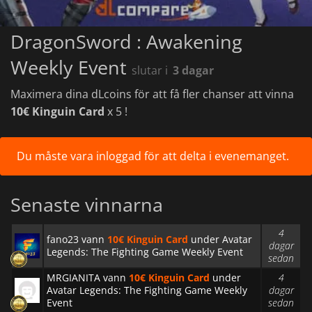
DragonSword : Awakening
Weekly Event
slutar i
3 dagar
Maximera dina dLcoins för att få fler chanser att vinna
10€ Kinguin Card
x 5 !
Du måste vara
inloggad
för att delta i evenemanget.
Senaste vinnarna
4
fano23 vann
10€ Kinguin Card
under Avatar
dagar
Legends: The Fighting Game Weekly Event
sedan
MRGIANITA vann
10€ Kinguin Card
under
4
Avatar Legends: The Fighting Game Weekly
dagar
Event
sedan