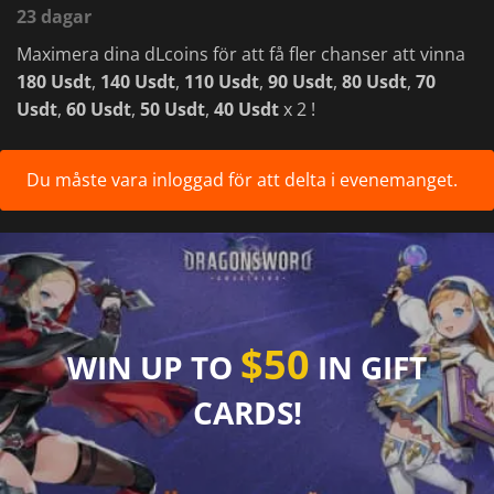
23 dagar
Maximera dina dLcoins för att få fler chanser att vinna
180 Usdt
,
140 Usdt
,
110 Usdt
,
90 Usdt
,
80 Usdt
,
70
Usdt
,
60 Usdt
,
50 Usdt
,
40 Usdt
x 2 !
Du måste vara
inloggad
för att delta i evenemanget.
$50
WIN UP TO
IN GIFT
CARDS!