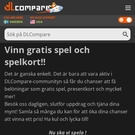
YOU ARE HERE
WE ALSO SUPPORT
Dark
SPEL
SWEDEN
USA
mode
SPELKORT
PROGRAMVARA
Vinn gratis spel och
REWARDS
spelkort!!
HÅRDVARA
Det är ganska enkelt. Det är bara att vara aktiv i
NYHETER
DLCompare-communityn så får du chanser att få
belöningar som gratis spel, presentkort och mycket
LOGGA IN ELLER REGISTRERA DIG
mer!
Besök oss dagligen, slutför uppdrag och tjäna dina
mynt! Samla så många du kan för att öka dina chanser
att vinna ett pris! Ha kul och lycka till!
Nu ska vi spela !