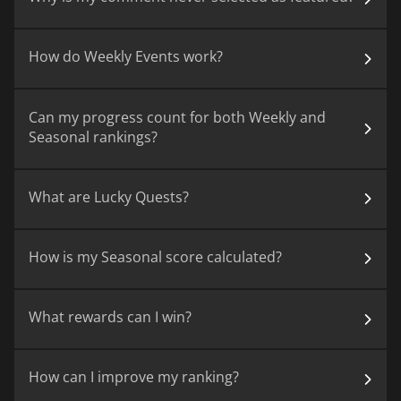
Stackboomy vann
10€ Kinguin Card
under
17
Assassin's Creed Black Flag Resynced Weekly
dagar
Event
sedan
How do Weekly Events work?
Gamer2021 vann
10€ Kinguin Card
under
17
Assassin's Creed Black Flag Resynced Weekly
dagar
Event
sedan
Can my progress count for both Weekly and
neekimyong vann
10€ Kinguin Card
under
17
Seasonal rankings?
Assassin's Creed Black Flag Resynced Weekly
dagar
Event
sedan
Vinn vann
10€ Kinguin Card
under
17
What are Lucky Quests?
Assassin's Creed Black Flag Resynced Weekly
dagar
Event
sedan
Sylxid vann
10€ Kinguin Card
under
17
How is my Seasonal score calculated?
Assassin's Creed Black Flag Resynced Weekly
dagar
Event
sedan
24
Reign vann
10€ Kinguin Card
under Join the
What rewards can I win?
dagar
Discussion: Trending Steam Frame News
sedan
25
FisheyePlacebo vann
10€ Kinguin Card
dagar
How can I improve my ranking?
under Pro Cycling Manager 26 Weekly Event
sedan