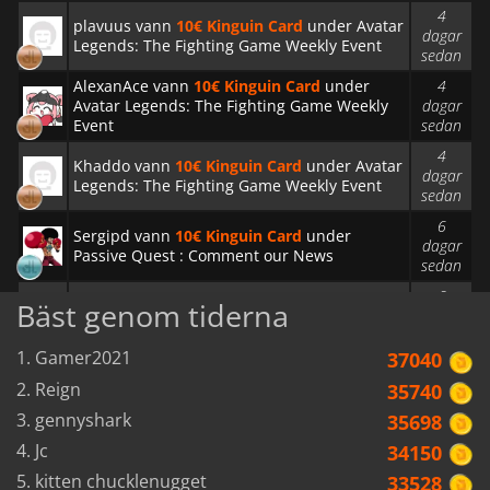
4
plavuus vann
10€ Kinguin Card
under Avatar
dagar
Legends: The Fighting Game Weekly Event
sedan
AlexanAce vann
10€ Kinguin Card
under
4
Avatar Legends: The Fighting Game Weekly
dagar
Event
sedan
4
Khaddo vann
10€ Kinguin Card
under Avatar
dagar
Legends: The Fighting Game Weekly Event
sedan
6
Sergipd vann
10€ Kinguin Card
under
dagar
Passive Quest : Comment our News
sedan
6
Luffy139 vann
10€ Kinguin Card
under Store
Bäst genom tiderna
dagar
reviews
sedan
1. Gamer2021
37040
6
Sylxid vann
10€ Kinguin Card
under Passive
dagar
2. Reign
35740
Quest : Comment our News
sedan
3. gennyshark
35698
6
XihanY36312 vann
10€ Kinguin Card
under
4. Jc
34150
dagar
Store reviews
sedan
5. kitten chucklenugget
33528