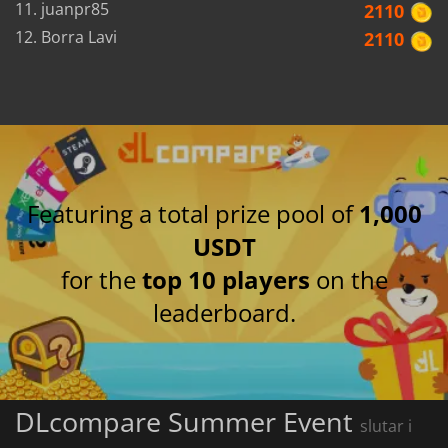
11. juanpr85
2110
12. Borra Lavi
2110
Featuring a total prize pool of
1,000
USDT
for the
top 10 players
on the
leaderboard.
DLcompare Summer Event
slutar i