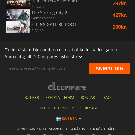
Hell Let Loose Vietnam
297kr.
Kinguin
The Sinking City 2
427kr.
Gamesplanet US
STEINS;GATE RE BOOT
260kr.
Kinguin
Få de bästa erbjudandena och rabattkoderna för gamers
Anmäl dig till DLCompares nyhetsbrev
BUTIKER
SPELPLATTFORM
KONTAKT
FAQ
INTEGRITETSPOLICY
SIDKARTA
SWEDEN
© 2026 SAS DIGITAL SERVICES, ALLA RÄTTIGHETER FÖRBEHÅLLS.