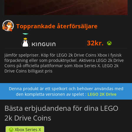
30
kr.
Topprankade återförsäljare
32
kr.
162
kr.
Jämför spelpriser. Köp för LEGO 2k Drive Coins Xbox i fysisk
förpackning eller som produktnyckel. Aktivera LEGO 2k Drive
Coins på officiella plattformar som Xbox Series X. LEGO 2k
Drive Coins billigast pris
Denna produkt är ett spelkort och behöver användas med
den kompletta versionen av spelet :
LEGO 2K Drive
Bästa erbjudandena för dina LEGO
2k Drive Coins
Xbox Series X