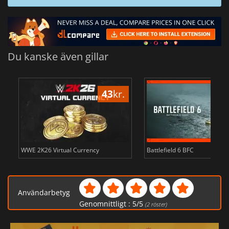
Du kanske även gillar
43
kr.
WWE 2K26 Virtual Currency
Battlefield 6 BFC
Användarbetyg
Genomnittligt :
5
/
5
(
2
röster)