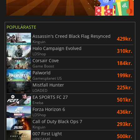
POPULÄRASTE
Assassin's Creed Black Flag Resynced
429kr.
Kinguin
Halo Campaign Evolved
310kr.
LDShop
Corsair Cove
184kr.
Game Boost
Palworld
199kr.
Gamesplanet US
Mistfall Hunter
225kr.
LOADED
EA SPORTS FC 27
501kr.
Eneba
Forza Horizon 6
436kr.
LDShop
Call of Duty Black Ops 7
293kr.
Kinguin
007 First Light
500kr.
HRKGAME