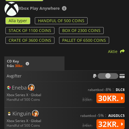
Xbox Play Anywhere
Alla typer
HANDFUL OF 500 COINS
STACK OF 1100 COINS
BOX OF 2300 COINS
CRATE OF 3600 COINS
PALLET OF 6500 COINS
Aktie
CD Key
från
30kr.
Avgif
Avgifter
Eneba
-8% :
rabattkod
DLC8
Xbox Series X · Global
30KR.
33kr.
Handful of 500 Coins
Kinguin
-5% :
rabattkod
AUGDLC5
Xbox Series X · Global
32KR.
34kr.
Handful of 500 Coins