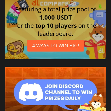
Featuring a total prize pool of
1,000 USDT
for the
top 10 players
on the
leaderboard.
4 WAYS TO WIN BIG!