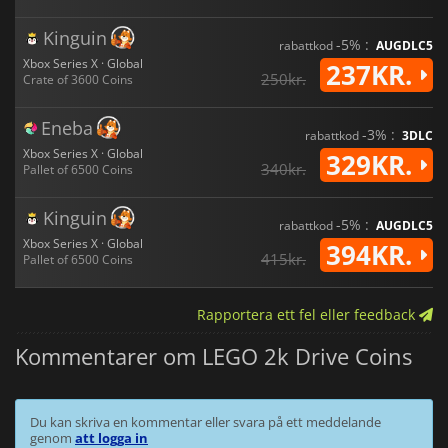
Kinguin
-5% :
rabattkod
AUGDLC5
Xbox Series X · Global
237KR.
250kr.
Crate of 3600 Coins
Eneba
-3% :
rabattkod
3DLC
Xbox Series X · Global
329KR.
340kr.
Pallet of 6500 Coins
Kinguin
-5% :
rabattkod
AUGDLC5
Xbox Series X · Global
394KR.
415kr.
Pallet of 6500 Coins
Rapportera ett fel eller feedback
Kommentarer om LEGO 2k Drive Coins
Du kan skriva en kommentar eller svara på ett meddelande
genom
att logga in