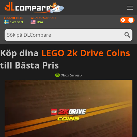
YOU ARE HERE
WE ALSO SUPPORT
Dark
SPEL
SWEDEN
USA
mode
SPELKORT
PROGRAMVARA
Köp dina
LEGO 2k Drive Coins
REWARDS
till Bästa Pris
HÅRDVARA
Xbox Series X
NYHETER
LOGGA IN ELLER REGISTRERA DIG