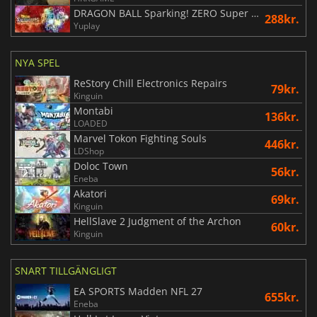
DRAGON BALL Sparking! ZERO Super Limit Breaking NEO
288kr.
Yuplay
NYA SPEL
ReStory Chill Electronics Repairs
79kr.
Kinguin
Montabi
136kr.
LOADED
Marvel Tokon Fighting Souls
446kr.
LDShop
Doloc Town
56kr.
Eneba
Akatori
69kr.
Kinguin
HellSlave 2 Judgment of the Archon
60kr.
Kinguin
SNART TILLGÄNGLIGT
EA SPORTS Madden NFL 27
655kr.
Eneba