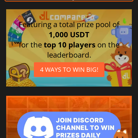
Featuring a total prize pool of
1,000 USDT
for the
top 10 players
on the
leaderboard.
4 WAYS TO WIN BIG!