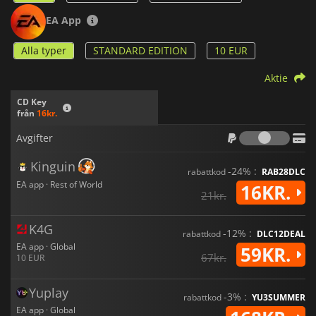
EA App
Alla typer
STANDARD EDITION
10 EUR
Aktie
CD Key
från
16kr.
Avgif
Avgifter
Kinguin
-24% :
rabattkod
RAB28DLC
EA app · Rest of World
16KR.
21kr.
K4G
-12% :
rabattkod
DLC12DEAL
EA app · Global
59KR.
67kr.
10 EUR
Yuplay
-3% :
rabattkod
YU3SUMMER
EA app · Global