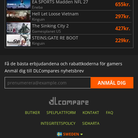
EA SPORTS Madden NFL 27
655kr.
Eneba
Hell Let Loose Vietnam
297kr.
Kinguin
The Sinking City 2
427kr.
Gamesplanet US
STEINS;GATE RE BOOT
229kr.
Kinguin
Få de bästa erbjudandena och rabattkoderna för gamers
Anmäl dig till DLCompares nyhetsbrev
BUTIKER
SPELPLATTFORM
KONTAKT
FAQ
INTEGRITETSPOLICY
SIDKARTA
SWEDEN