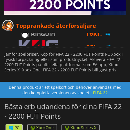
16
kr.
Topprankade återförsäljare
59
kr.
168
kr.
Jämför spelpriser. Köp för FIFA 22 - 2200 FUT Points PC Xbox i
fysisk förpackning eller som produktnyckel. Aktivera FIFA 22 -
2200 FUT Points på officiella plattformar som EA app, Xbox
Series X, Xbox One. FIFA 22 - 2200 FUT Points billigast pris
Denna produkt är ett spelkort och behöver användas med
den kompletta versionen av spelet :
FIFA 22
Bästa erbjudandena för dina FIFA 22
- 2200 FUT Points
PC
XboxOne
Xbox Series X