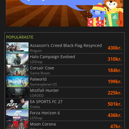
POPULÄRASTE
Assassin's Creed Black Flag Resynced
430kr.
Kinguin
Halo Campaign Evolved
310kr.
LDShop
Corsair Cove
184kr.
Game Boost
Palworld
199kr.
Gamesplanet US
Mistfall Hunter
225kr.
LOADED
EA SPORTS FC 27
501kr.
Eneba
Forza Horizon 6
436kr.
LDShop
Moon Corona
47kr.