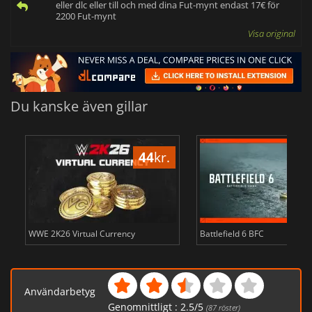
eller dlc eller till och med dina Fut-mynt endast 17€ för
2200 Fut-mynt
Visa original
Du kanske även gillar
44
kr.
WWE 2K26 Virtual Currency
Battlefield 6 BFC
Användarbetyg
Genomnittligt :
2.5
/
5
(
87
röster)