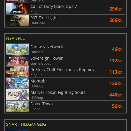
Difmark
Call of Duty Black Ops 7
294kr.
Kinguin
007 First Light
506kr.
HRKGAME
NYA SPEL
Fantasy Network
46kr.
Difmark
Sovereign Tower
112kr.
Game Boost
ReStory Chill Electronics Repairs
113kr.
Kinguin
Montabi
136kr.
LOADED
Marvel Tokon Fighting Souls
446kr.
LDShop
Doloc Town
56kr.
Eneba
SNART TILLGÄNGLIGT