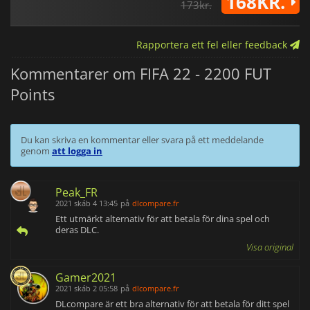
168KR.
173kr.
Rapportera ett fel eller feedback
Kommentarer om FIFA 22 - 2200 FUT
Points
Du kan skriva en kommentar eller svara på ett meddelande
genom
att logga in
Peak_FR
2021 skáb 4 13:45
på
dlcompare.fr
Ett utmärkt alternativ för att betala för dina spel och
deras DLC.
Visa original
Gamer2021
2021 skáb 2 05:58
på
dlcompare.fr
DLcompare är ett bra alternativ för att betala för ditt spel