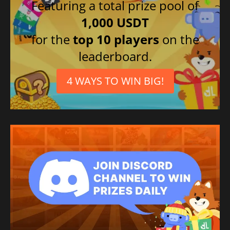
Featuring a total prize pool of
1,000 USDT
for the
top 10 players
on the
leaderboard.
4 WAYS TO WIN BIG!