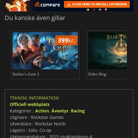
Du kanske även gillar
399
kr.
3
Baldur's Gate 3
Elden Ring
TEKNISK INFORMATION
Officiell webbplats
Kategorier :
Action
,
Äventyr
,
Racing
Utgivare : Rockstar Games
Utvecklare : Rockstar North
Läge(n) : Solo, Co-op
Utgivningsdatum : 2025 njukčamánnu 4