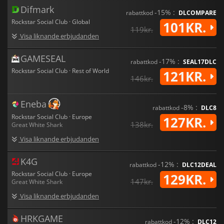
Difmark
-15% :
rabattkod
DLCOMPARE
Rockstar Social Club · Global
101KR.
119kr.
Visa liknande erbjudanden
GAMESEAL
-17% :
rabattkod
SEAL17DLC
Rockstar Social Club · Rest of World
121KR.
146kr.
Eneba
-8% :
rabattkod
DLC8
Rockstar Social Club · Europe
127KR.
138kr.
Great White Shark
Visa liknande erbjudanden
K4G
-12% :
rabattkod
DLC12DEAL
Rockstar Social Club · Europe
129KR.
147kr.
Great White Shark
Visa liknande erbjudanden
HRKGAME
-12% :
rabattkod
DLC12