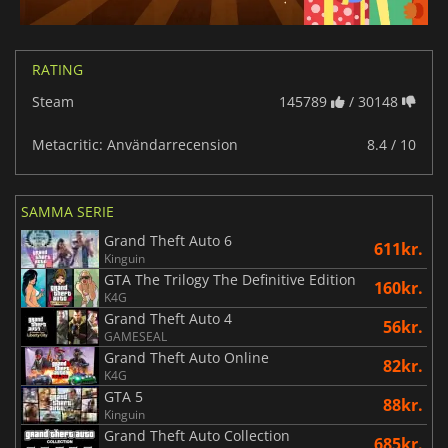
RATING
Steam
145789
/ 30148
Metacritic: Användarrecension
8.4 / 10
SAMMA SERIE
Grand Theft Auto 6
611kr.
Kinguin
GTA The Trilogy The Definitive Edition
160kr.
K4G
Grand Theft Auto 4
56kr.
GAMESEAL
Grand Theft Auto Online
82kr.
K4G
GTA 5
88kr.
Kinguin
Grand Theft Auto Collection
685kr.