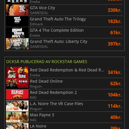
Eneba
GTA Vice City
330kr.
GAMESEAL
Grand Theft Auto The Trilogy
182kr.
Difmark
GTA 4 The Complete Edition
61kr.
Eneba
Grand Theft Auto: Liberty City
397kr.
GAMESEAL
OCKSÅ PUBLICERAD AV ROCKSTAR GAMES
Red Dead Redemption & Red Dead Redemption 2 Bundle
341kr.
Eneba
Red Dead Online
62kr.
Kinguin
Red Dead Redemption 2
104kr.
K4G
L.A. Noire The VR Case Files
114kr.
Kinguin
Max Payne 3
40kr.
K4G
LA Noire
39kr.