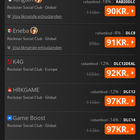
-18% :
rabattkod
RAB20DLC
Rockstar Social Club · Global
90KR.
110kr.
Visa liknande erbjudanden
Eneba
-8% :
rabattkod
DLC8
Rockstar Social Club · Global
91KR.
99kr.
Visa liknande erbjudanden
K4G
-12% :
rabattkod
DLC12DEAL
Rockstar Social Club · Europe
92KR.
105kr.
HRKGAME
-12% :
rabattkod
DLC12
Rockstar Social Club · Global
97KR.
110kr.
Game Boost
-14% :
rabattkod
DLC14
Rockstar Social Club · Global
97KR.
113kr.