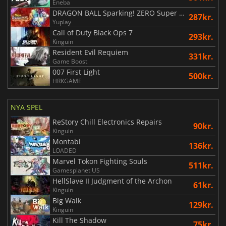
Eneba
DRAGON BALL Sparking! ZERO Super Limit Breaking NEO
287kr.
Yuplay
Call of Duty Black Ops 7
293kr.
Kinguin
Resident Evil Requiem
331kr.
Game Boost
007 First Light
500kr.
HRKGAME
NYA SPEL
ReStory Chill Electronics Repairs
90kr.
Kinguin
Montabi
136kr.
LOADED
Marvel Tokon Fighting Souls
511kr.
Gamesplanet US
HellSlave II Judgment of the Archon
61kr.
Kinguin
Big Walk
129kr.
Kinguin
Kill The Shadow
75kr.