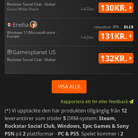
Rockstar Social Club · Global
130KR.
147kr.
Great White Shark
Eneba
-8% :
rabattkod
DLC8
Windows 11/Microsoft store ·
131KR.
Europe
142kr.
Gamesplanet US
132KR.
Rockstar Social Club · Global
VISA ALLA
Rapportera ett fel eller feedback
(*) Vi upptäckte den här produkten tillgänglig från
12
leverantörer som stöder
5
DRM-system:
Steam,
Rockstar Social Club, Windows, Epic Games & Sony
PSN
på
2
plattformar -
PC & PS5
. Spelet kommer i
2