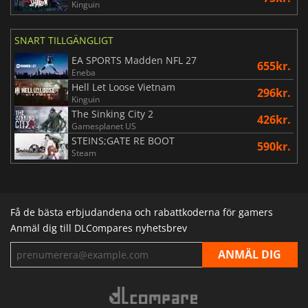
Kinguin
SNART TILLGÄNGLIGT
EA SPORTS Madden NFL 27
655kr.
Eneba
Hell Let Loose Vietnam
296kr.
Kinguin
The Sinking City 2
426kr.
Gamesplanet US
STEINS;GATE RE BOOT
590kr.
Steam
Få de bästa erbjudandena och rabattkoderna för gamers
Anmäl dig till DLCompares nyhetsbrev