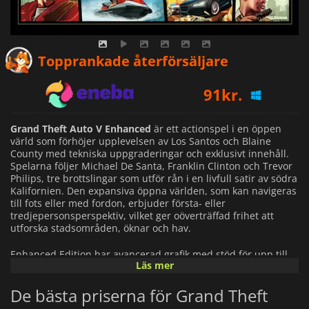
90
kr.
Topprankade återförsäljare
91
kr.
92
kr.
Grand Theft Auto V Enhanced
är ett actionspel i en öppen
värld som förhöjer upplevelsen av Los Santos och Blaine
County med tekniska uppgraderingar och exklusivt innehåll.
Spelarna följer Michael De Santa, Franklin Clinton och Trevor
Philips, tre brottslingar som utför rån i en livfull satir av södra
Kalifornien. Den expansiva öppna världen, som kan navigeras
till fots eller med fordon, erbjuder första- eller
tredjepersonsperspektiv, vilket ger oöverträffad frihet att
utforska stadsområden, öknar och hav.
Enhanced Edition har avancerad grafik med stöd för upp till
Läs mer
4K-upplösning, 60 fps, ray tracing, förbättrade skuggor och
realistiska reflektioner, med DLSS- och FSR-kompatibilitet.
De bästa priserna för Grand Theft
Förfinade texturer, ökad trafik- och lövtäthet och förbättrade
vädereffekter ger liv åt miljön. Snabba laddningstider, som