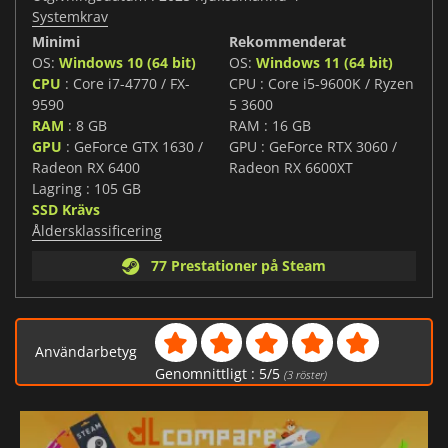
Systemkrav
Minimi
Rekommenderat
OS:
Windows 10 (64 bit)
OS:
Windows 11 (64 bit)
CPU
: Core i7-4770 / FX-
CPU : Core i5-9600K / Ryzen
9590
5 3600
RAM
: 8 GB
RAM : 16 GB
GPU
: GeForce GTX 1630 /
GPU : GeForce RTX 3060 /
Radeon RX 6400
Radeon RX 6600XT
Lagring : 105 GB
SSD Krävs
Åldersklassificering
77 Prestationer på Steam
Användarbetyg
Genomnittligt :
5
/
5
(
3
röster)