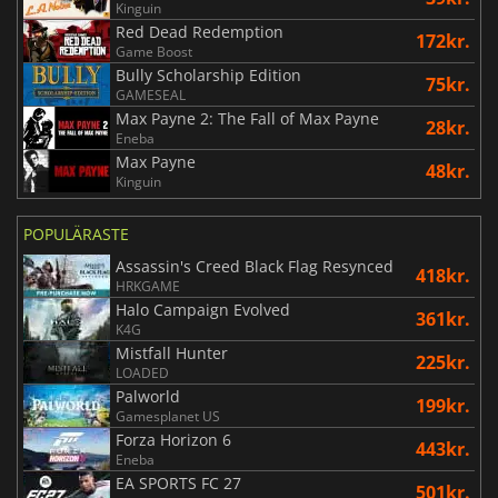
Kinguin
Red Dead Redemption
172kr.
Game Boost
Bully Scholarship Edition
75kr.
GAMESEAL
Max Payne 2: The Fall of Max Payne
28kr.
Eneba
Max Payne
48kr.
Kinguin
POPULÄRASTE
Assassin's Creed Black Flag Resynced
418kr.
HRKGAME
Halo Campaign Evolved
361kr.
K4G
Mistfall Hunter
225kr.
LOADED
Palworld
199kr.
Gamesplanet US
Forza Horizon 6
443kr.
Eneba
EA SPORTS FC 27
501kr.