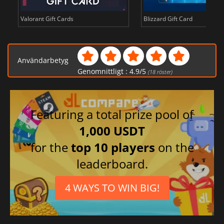
Valorant Gift Cards
Blizzard Gift Card
Användarbetyg
Genomnittligt :
4.9
/
5
(
18
röster)
Featuring a total prize pool of
1,000 USDT
for the
top 10 players
on the
leaderboard.
4 WAYS TO WIN BIG!