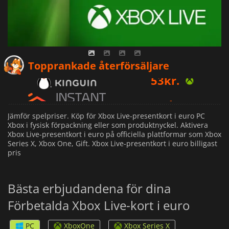
53
kr.
Topprankade återförsäljare
152
kr.
49
kr.
Jämför spelpriser. Köp för Xbox Live-presentkort i euro PC
Xbox i fysisk förpackning eller som produktnyckel. Aktivera
Xbox Live-presentkort i euro på officiella plattformar som Xbox
Series X, Xbox One, Gift. Xbox Live-presentkort i euro billigast
pris
Bästa erbjudandena för dina
Förbetalda Xbox Live-kort i euro
PC
XboxOne
Xbox Series X