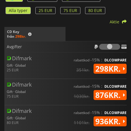
Alla typer
25 EUR
75 EUR
80 EUR
Aktie
CD Key
från
298kr.
Avgif
Avgifter
Difmark
-15% :
rabattkod
DLCOMPARE
Gift · Global
298KR.
351kr.
25 EUR
Difmark
-15% :
rabattkod
DLCOMPARE
Gift · Global
876KR.
1030kr.
75 EUR
Difmark
-15% :
rabattkod
DLCOMPARE
Gift · Global
936KR.
1101kr.
80 EUR