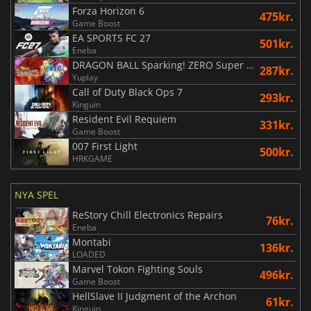
Forza Horizon 6
475kr.
Game Boost
EA SPORTS FC 27
501kr.
Eneba
DRAGON BALL Sparking! ZERO Super Limit Breaking NEO
287kr.
Yuplay
Call of Duty Black Ops 7
293kr.
Kinguin
Resident Evil Requiem
331kr.
Game Boost
007 First Light
500kr.
HRKGAME
NYA SPEL
ReStory Chill Electronics Repairs
76kr.
Eneba
Montabi
136kr.
LOADED
Marvel Tokon Fighting Souls
496kr.
Game Boost
HellSlave II Judgment of the Archon
61kr.
Kinguin