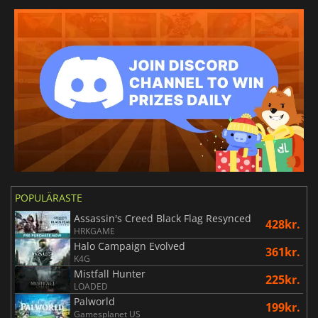
POPULÄRASTE
Assassin's Creed Black Flag Resynced
428kr.
HRKGAME
Halo Campaign Evolved
361kr.
K4G
Mistfall Hunter
225kr.
LOADED
Palworld
199kr.
Gamesplanet US