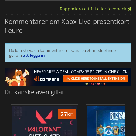
Rapportera ett fel eller feedback
Kommentarer om Xbox Live-presentkort
i euro
Du kan skriva en kommentar eller svara på ett meddelande
genom
att logga in
Du kanske även gillar
27
kr.
1