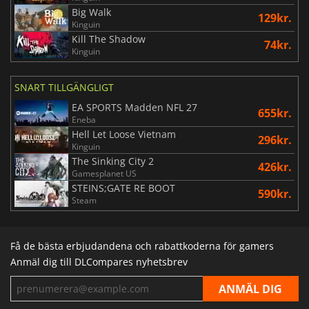
Big Walk
129kr.
Kinguin
Kill The Shadow
74kr.
Kinguin
SNART TILLGÄNGLIGT
EA SPORTS Madden NFL 27
655kr.
Eneba
Hell Let Loose Vietnam
296kr.
Kinguin
The Sinking City 2
426kr.
Gamesplanet US
STEINS;GATE RE BOOT
590kr.
Steam
Få de bästa erbjudandena och rabattkoderna för gamers
Anmäl dig till DLCompares nyhetsbrev