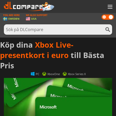
YOU ARE HERE
WE ALSO SUPPORT
Dark
SPEL
SWEDEN
USA
mode
SPELKORT
PROGRAMVARA
Köp dina
Xbox Live-
REWARDS
presentkort i euro
till Bästa
HÅRDVARA
Pris
NYHETER
PC
XboxOne
Xbox Series X
LOGGA IN ELLER REGISTRERA DIG