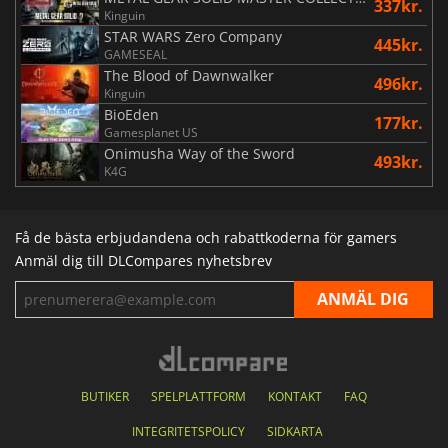
337kr.
Kinguin
STAR WARS Zero Company
445kr.
GAMESEAL
The Blood of Dawnwalker
496kr.
Kinguin
BioEden
177kr.
Gamesplanet US
Onimusha Way of the Sword
493kr.
K4G
Få de bästa erbjudandena och rabattkoderna för gamers
Anmäl dig till DLCompares nyhetsbrev
BUTIKER
SPELPLATTFORM
KONTAKT
FAQ
INTEGRITETSPOLICY
SIDKARTA