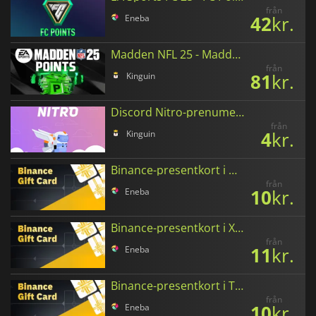
från
42
kr.
Eneba
Madden NFL 25 - Madden Points
från
81
kr.
Kinguin
Discord Nitro-prenumerationskort
från
4
kr.
Kinguin
Binance-presentkort i USD Coin
från
10
kr.
Eneba
Binance-presentkort i XRP
från
11
kr.
Eneba
Binance-presentkort i Tether
från
10
kr.
Eneba