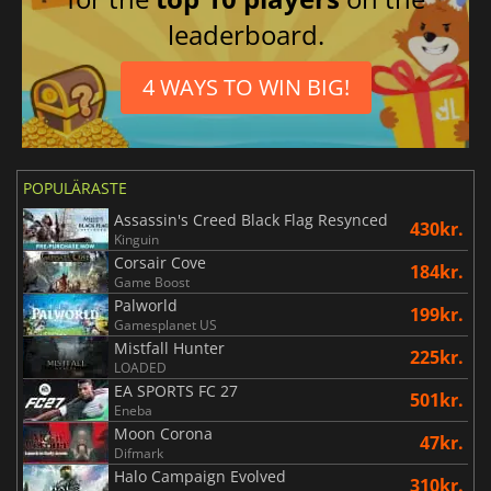
leaderboard.
4 WAYS TO WIN BIG!
POPULÄRASTE
Assassin's Creed Black Flag Resynced
430kr.
Kinguin
Corsair Cove
184kr.
Game Boost
Palworld
199kr.
Gamesplanet US
Mistfall Hunter
225kr.
LOADED
EA SPORTS FC 27
501kr.
Eneba
Moon Corona
47kr.
Difmark
Halo Campaign Evolved
310kr.