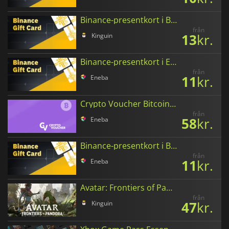
Binance-presentkort i Binance Coin
från
13
kr.
Kinguin
Binance-presentkort i Ethereum
från
11
kr.
Eneba
Crypto Voucher Bitcoin (BTC)
från
58
kr.
Eneba
Binance-presentkort i Bitcoin
från
11
kr.
Eneba
Avatar: Frontiers of Pandora Tokens
från
47
kr.
Kinguin