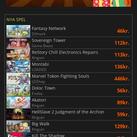
NYA SPEL
Fantasy Network
46kr.
Difmark
Sovereign Tower
112kr.
Game Boost
ReStory Chill Electronics Repairs
113kr.
Kinguin
Montabi
136kr.
LOADED
Marvel Tokon Fighting Souls
446kr.
LDShop
Doloc Town
56kr.
Eneba
Akatori
89kr.
Kinguin
HellSlave 2 Judgment of the Archon
59kr.
Kinguin
Big Walk
129kr.
Kinguin
Kill The Shadow