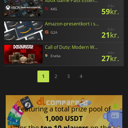
Xbox Game Pass Essential
från
59
kr.
K4G
Amazon-presentkort i svenska kronor
från
21
kr.
G2A
Call of Duty: Modern Warfare III Points
från
27
kr.
Eneba
1
2
3
4
Featuring a total prize pool of
1,000 USDT
for the
top 10 players
on the