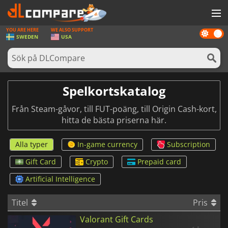
YOU ARE HERE
WE ALSO SUPPORT
Dark
SPEL
SWEDEN
USA
mode
SPELKORT
PROGRAMVARA
Spelkortskatalog
REWARDS
Från Steam-gåvor, till FUT-poäng, till Origin Cash-kort,
HÅRDVARA
hitta de bästa priserna här.
NYHETER
Alla typer
In-game currency
Subscription
LOGGA IN ELLER REGISTRERA DIG
Gift Card
Crypto
Prepaid card
Artificial Intelligence
Titel
Pris
Valorant Gift Cards