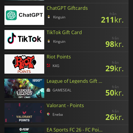
ChatGPT Giftcards
från
211
kr.
Kinguin
TikTok Gift Card
från
98
kr.
Kinguin
Riot Points
från
29
kr.
K4G
League of Legends Gift Card
från
50
kr.
GAMESEAL
Valorant - Points
från
26
kr.
Eneba
EA Sports FC 26 - FC Points