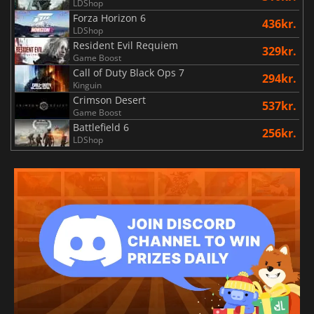
LDShop
Forza Horizon 6
436kr.
LDShop
Resident Evil Requiem
329kr.
Game Boost
Call of Duty Black Ops 7
294kr.
Kinguin
Crimson Desert
537kr.
Game Boost
Battlefield 6
256kr.
LDShop