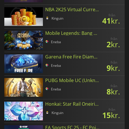
NBA 2K25 Virtual Currency
från
41
kr.
Kinguin
Mobile Legends: Bang Bang Diamonds
från
2
kr.
Eneba
Garena Free Fire Diamonds
från
9
kr.
Eneba
PUBG Mobile UC (Unknown Cash)
från
8
kr.
Eneba
Honkai: Star Rail Oneiric Shards
från
15
kr.
Kinguin
EA Sports FC 25 - FC Points