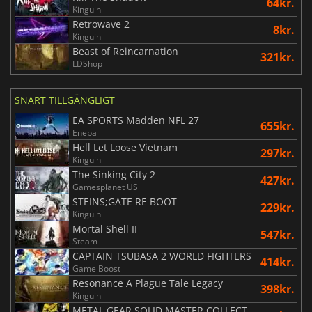
64kr.
Kinguin
Retrowave 2
8kr.
Kinguin
Beast of Reincarnation
321kr.
LDShop
SNART TILLGÄNGLIGT
EA SPORTS Madden NFL 27
655kr.
Eneba
Hell Let Loose Vietnam
297kr.
Kinguin
The Sinking City 2
427kr.
Gamesplanet US
STEINS;GATE RE BOOT
229kr.
Kinguin
Mortal Shell II
547kr.
Steam
CAPTAIN TSUBASA 2 WORLD FIGHTERS
414kr.
Game Boost
Resonance A Plague Tale Legacy
398kr.
Kinguin
METAL GEAR SOLID MASTER COLLECTION Vol.2