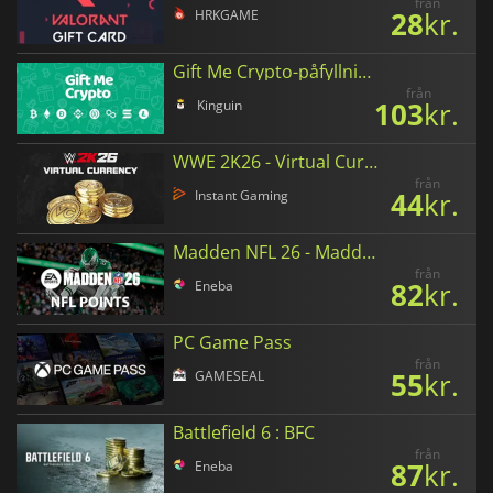
från
28
kr.
HRKGAME
Gift Me Crypto-påfyllningskort i svenska kronor
från
103
kr.
Kinguin
WWE 2K26 - Virtual Currency
från
44
kr.
Instant Gaming
Madden NFL 26 - Madden Points
från
82
kr.
Eneba
PC Game Pass
från
55
kr.
GAMESEAL
Battlefield 6 : BFC
från
87
kr.
Eneba