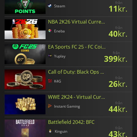
från
11
kr.
Steam
NBA 2K26 Virtual Currency
från
40
kr.
Eneba
EA Sports FC 25 - FC Coins
från
399
kr.
Yuplay
Call of Duty: Black Ops 6 Points
från
26
kr.
K4G
WWE 2K24 - Virtual Currency
från
44
kr.
Instant Gaming
Battlefield 2042: BFC
från
43
kr.
Kinguin