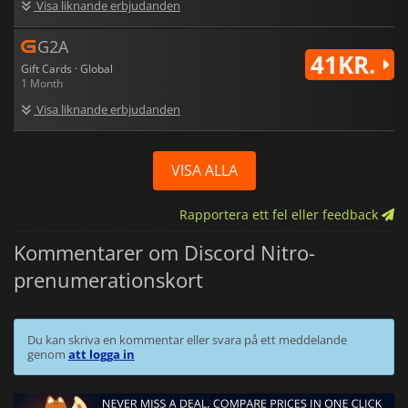
Visa liknande erbjudanden
G2A
41KR.
Gift Cards · Global
1 Month
Visa liknande erbjudanden
VISA ALLA
Rapportera ett fel eller feedback
Kommentarer om Discord Nitro-
prenumerationskort
Du kan skriva en kommentar eller svara på ett meddelande
genom
att logga in