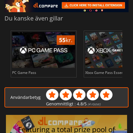
Du kanske även gillar
55
kr.
PC Game Pass
Xbox Game Pass Essential
Användarbetyg
Genomnittligt :
4.8
/
5
(
4
röster)
Featuring a total prize pool of