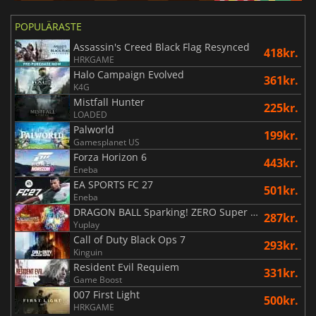
POPULÄRASTE
Assassin's Creed Black Flag Resynced
418kr.
HRKGAME
Halo Campaign Evolved
361kr.
K4G
Mistfall Hunter
225kr.
LOADED
Palworld
199kr.
Gamesplanet US
Forza Horizon 6
443kr.
Eneba
EA SPORTS FC 27
501kr.
Eneba
DRAGON BALL Sparking! ZERO Super Limit Breaking NEO
287kr.
Yuplay
Call of Duty Black Ops 7
293kr.
Kinguin
Resident Evil Requiem
331kr.
Game Boost
007 First Light
500kr.
HRKGAME