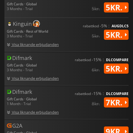
Gift Cards · Global
5KR.
5kr.
3 Months - Trial
Kinguin
-5% :
rabattkod
AUGDLC5
Gift Cards · Rest of World
5KR.
5kr.
3 Months - Trial
Visa liknande erbjudanden
Difmark
-15% :
rabattkod
DLCOMPARE
Gift Cards · Global
5KR.
6kr.
3 Months - Trial
Visa liknande erbjudanden
Difmark
-15% :
rabattkod
DLCOMPARE
Gift Cards · Global
7KR.
8kr.
1 Month - Trial
Visa liknande erbjudanden
G2A
9KR.
Gift Cards · Global