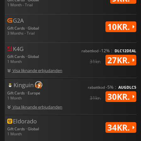
1 Month - Trial
G2A
10KR.
Gift Cards · Global
3 Months - Trial
K4G
-12% :
rabattkod
DLC12DEAL
Gift Cards · Global
27KR.
31kr.
1 Month
Visa liknande erbjudanden
Kinguin
-5% :
rabattkod
AUGDLC5
Gift Cards · Europe
30KR.
31kr.
1 Month
Visa liknande erbjudanden
Eldorado
34KR.
Gift Cards · Global
1 Month