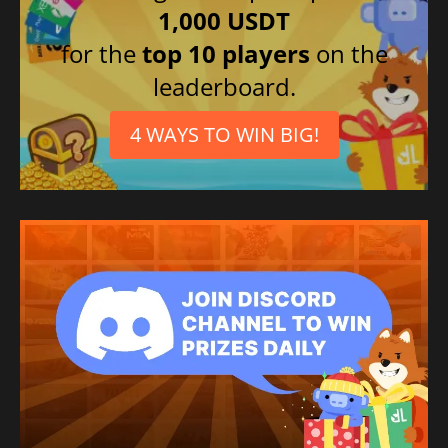
1,000 USDT
for the
top 10 players
on the
leaderboard.
4 WAYS TO WIN BIG!