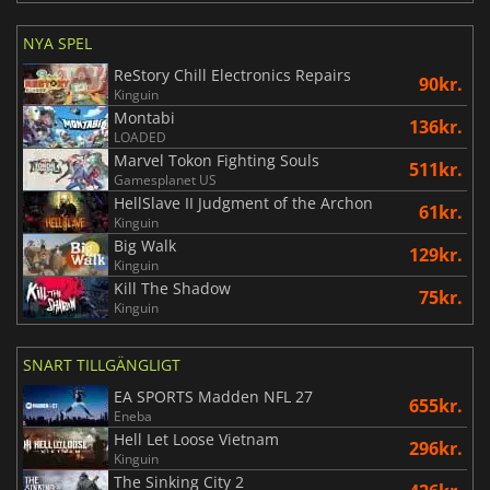
NYA SPEL
ReStory Chill Electronics Repairs
90kr.
Kinguin
Montabi
136kr.
LOADED
Marvel Tokon Fighting Souls
511kr.
Gamesplanet US
HellSlave II Judgment of the Archon
61kr.
Kinguin
Big Walk
129kr.
Kinguin
Kill The Shadow
75kr.
Kinguin
SNART TILLGÄNGLIGT
EA SPORTS Madden NFL 27
655kr.
Eneba
Hell Let Loose Vietnam
296kr.
Kinguin
The Sinking City 2