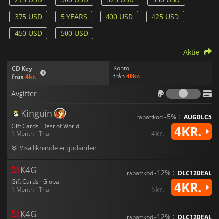
375 USD
5 YEARS
400 USD
425 USD
450 USD
500 USD
Aktie
Konto
CD Key
från
40kr.
från
4kr.
Avgif
Avgifter
Kinguin
-5% :
rabattkod
AUGDLC5
Gift Cards · Rest of World
4KR.
4kr.
1 Month - Trial
Visa liknande erbjudanden
K4G
-12% :
rabattkod
DLC12DEAL
Gift Cards · Global
4KR.
5kr.
1 Month - Trial
K4G
-12% :
rabattkod
DLC12DEAL