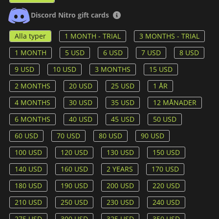
Discord Nitro gift cards
Alla typer
1 MONTH - TRIAL
3 MONTHS - TRIAL
1 MONTH
5 USD
6 USD
7 USD
8 USD
9 USD
10 USD
3 MONTHS
15 USD
2 MONTHS
20 USD
25 USD
1 ÅR
4 MONTHS
30 USD
35 USD
12 MÅNADER
6 MONTHS
40 USD
45 USD
50 USD
60 USD
70 USD
80 USD
90 USD
100 USD
120 USD
130 USD
150 USD
140 USD
160 USD
2 YEARS
170 USD
180 USD
190 USD
200 USD
220 USD
210 USD
250 USD
230 USD
240 USD
275 USD
300 USD
325 USD
350 USD