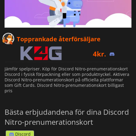
4
kr.
Topprankade återförsäljare
4
kr.
5
kr.
Jämför spelpriser. Köp för Discord Nitro-prenumerationskort
Discord i fysisk förpackning eller som produktnyckel. Aktivera
Discord Nitro-prenumerationskort på officiella plattformar
som Gift Cards. Discord Nitro-prenumerationskort billigast
pris
Bästa erbjudandena för dina Discord
Nitro-prenumerationskort
Discord