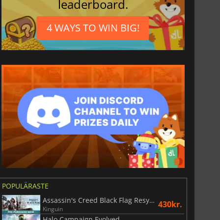
leaderboard.
4 WAYS TO WIN BIG!
POPULÄRASTE
Assassin's Creed Black Flag Resynced
430kr.
Kinguin
Halo Campaign Evolved