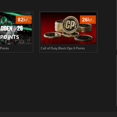
82
kr.
26
kr.
Points
Call of Duty Black Ops 6 Points
NBA 2K2