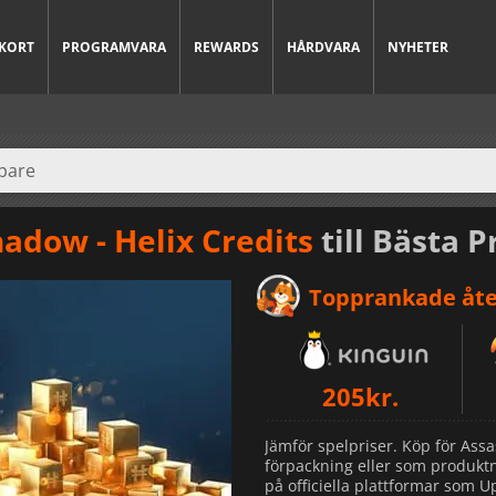
KORT
PROGRAMVARA
REWARDS
HÅRDVARA
NYHETER
hadow - Helix Credits
till Bästa P
Topprankade åte
205
kr.
Xbox Series X
Jämför spelpriser. Köp för Assa
förpackning eller som produktn
på officiella plattformar som U