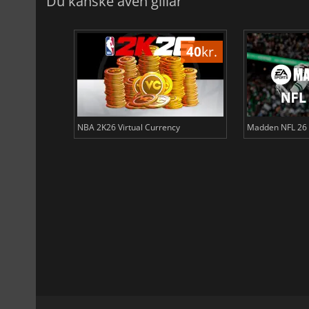
Du kanske även gillar
11
kr.
40
kr.
ts
NBA 2K26 Virtual Currency
Madden NFL 26 