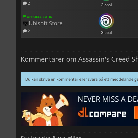
2
Global
OFFICIELL BUTIK
Ubisoft Store
2
Global
Kommentarer om Assassin's Creed Sh
Du kan skriva en kommentar eller svara på ett meddelande