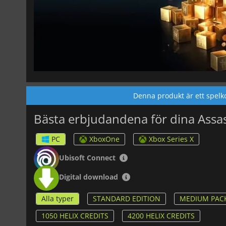
Denna produkt är ett spelk
Bästa erbjudandena för dina Assas
PC
XboxOne
Xbox Series X
Ubisoft Connect
Digital download
Alla typer
STANDARD EDITION
MEDIUM PACK
1050 HELIX CREDITS
4200 HELIX CREDITS