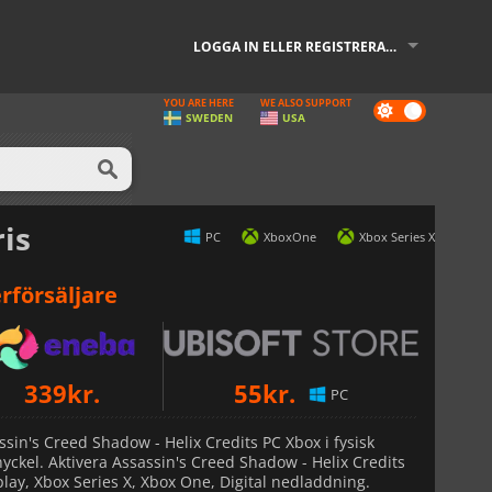
LOGGA IN ELLER REGISTRERA DIG
YOU ARE HERE
WE ALSO SUPPORT
Dark
SWEDEN
USA
mode
ris
PC
XboxOne
Xbox Series X
rförsäljare
339
kr.
55
kr.
PC
Xbox Series X
ssin's Creed Shadow - Helix Credits PC Xbox i fysisk
yckel. Aktivera Assassin's Creed Shadow - Helix Credits
play, Xbox Series X, Xbox One, Digital nedladdning.