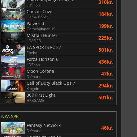
310kr.
LDShop
Corsair Cove
184kr.
Game Boost
Palworld
199kr.
Gamesplanet US
Mistfall Hunter
225kr.
LOADED
EA SPORTS FC 27
501kr.
Eneba
Forza Horizon 6
436kr.
LDShop
Moon Corona
47kr.
Difmark
Call of Duty Black Ops 7
294kr.
Kinguin
007 First Light
501kr.
HRKGAME
NYA SPEL
Fantasy Network
46kr.
Difmark