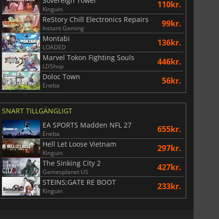
Sovereign Tower
110kr.
Kinguin
ReStory Chill Electronics Repairs
99kr.
Instant Gaming
40
kr.
42
kr.
Montabi
136kr.
LOADED
Marvel Tokon Fighting Souls
446kr.
LDShop
Doloc Town
56kr.
Eneba
5 Virtual Currency
EA Sports FC 25 FC Points
SNART TILLGÄNGLIGT
EA SPORTS Madden NFL 27
655kr.
Eneba
Hell Let Loose Vietnam
297kr.
Kinguin
The Sinking City 2
427kr.
Gamesplanet US
STEINS;GATE RE BOOT
233kr.
Kinguin