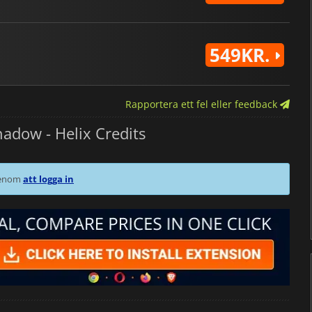
549KR.
Rapportera ett fel eller feedback
adow - Helix Credits
 genom
att logga in