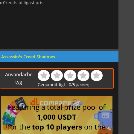
 Credits billigast pris
:
Assassin's Creed Shadows
Användarbe
tyg
Genomnittligt :
0
/
5
(
0
röster)
Featuring a total prize pool of
1,000 USDT
for the
top 10 players
on the