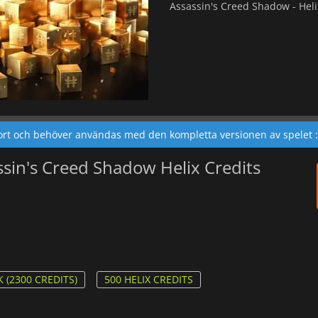
Assassin's Creed Shadow - Helix
ort och behöver användas med den kompletta versionen av spelet 
sin's Creed Shadow Helix Credits
 (2300 CREDITS)
500 HELIX CREDITS