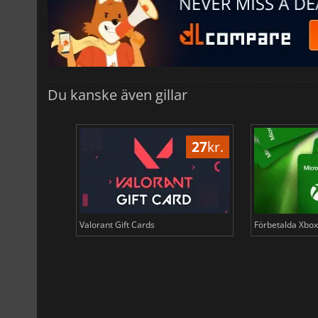
Du kanske även gillar
10
kr.
27
kr.
 i USD Coin
Valorant Gift Cards
Förbetalda Xbox 