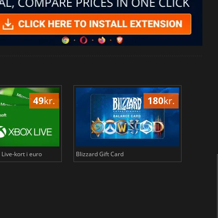
49
kr.
180
kr.
Live-kort i euro
Blizzard Gift Card
Binance-