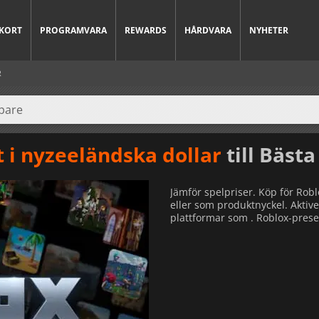
KORT
PROGRAMVARA
REWARDS
HÅRDVARA
NYHETER
R
 i nyzeeländska dollar
till Bästa
Jämför spelpriser. Köp för Robl
eller som produktnyckel. Aktive
plattformar som . Roblox-presen