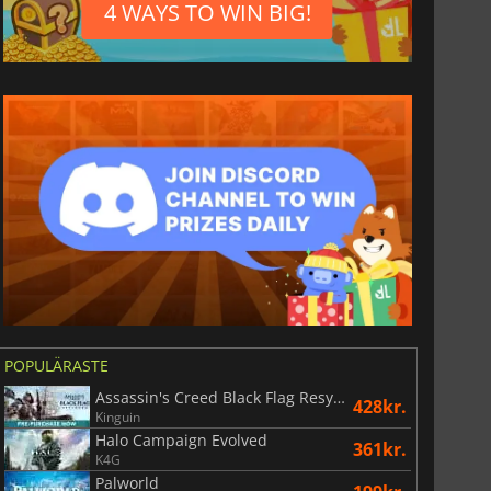
4 WAYS TO WIN BIG!
13
kr.
11
kr.
förbetalda kort i Binance...
Binance-förbetalda kort i Ethereum
POPULÄRASTE
Assassin's Creed Black Flag Resynced
428kr.
Kinguin
Halo Campaign Evolved
361kr.
K4G
Palworld