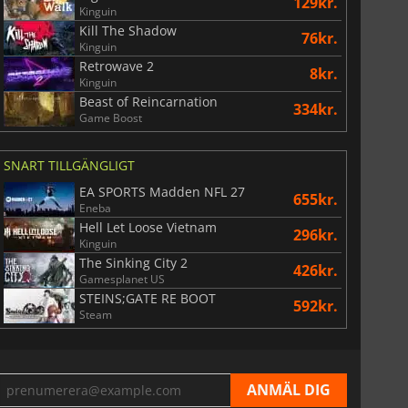
129kr.
Kinguin
Kill The Shadow
76kr.
Kinguin
Retrowave 2
8kr.
Kinguin
Beast of Reincarnation
334kr.
Game Boost
SNART TILLGÄNGLIGT
EA SPORTS Madden NFL 27
655kr.
Eneba
Hell Let Loose Vietnam
296kr.
Kinguin
The Sinking City 2
426kr.
Gamesplanet US
STEINS;GATE RE BOOT
592kr.
Steam