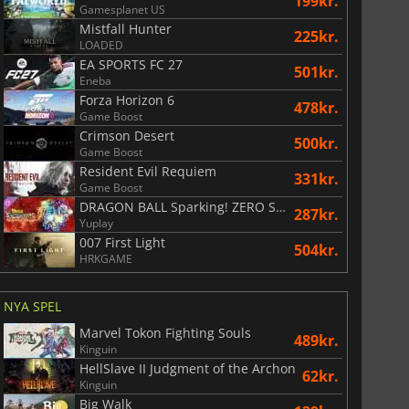
199kr.
Gamesplanet US
Mistfall Hunter
225kr.
LOADED
EA SPORTS FC 27
501kr.
Eneba
Forza Horizon 6
478kr.
Game Boost
Crimson Desert
500kr.
Game Boost
Resident Evil Requiem
331kr.
Game Boost
DRAGON BALL Sparking! ZERO Super Limit Breaking NEO
287kr.
Yuplay
007 First Light
504kr.
HRKGAME
NYA SPEL
Marvel Tokon Fighting Souls
489kr.
Kinguin
HellSlave II Judgment of the Archon
62kr.
Kinguin
Big Walk