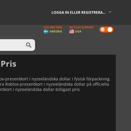
LOGGA IN ELLER REGISTRERA DIG
YOU ARE HERE
WE ALSO SUPPORT
Dark
SWEDEN
USA
mode
 Pris
ox-presentkort i nyzeeländska dollar i fysisk förpackning
ra Roblox-presentkort i nyzeeländska dollar på officiella
tkort i nyzeeländska dollar billigast pris