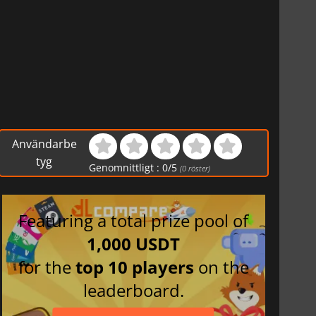
Användarbe
tyg
Genomnittligt :
0
/
5
(
0
röster)
Featuring a total prize pool of
1,000 USDT
for the
top 10 players
on the
leaderboard.