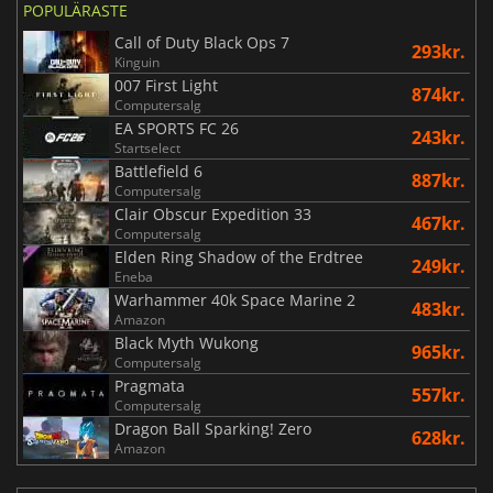
POPULÄRASTE
Call of Duty Black Ops 7
293kr.
Kinguin
007 First Light
874kr.
Computersalg
EA SPORTS FC 26
243kr.
Startselect
Battlefield 6
887kr.
Computersalg
Clair Obscur Expedition 33
467kr.
Computersalg
Elden Ring Shadow of the Erdtree
249kr.
Eneba
Warhammer 40k Space Marine 2
483kr.
Amazon
Black Myth Wukong
965kr.
Computersalg
Pragmata
557kr.
Computersalg
Dragon Ball Sparking! Zero
628kr.
Amazon