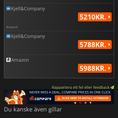
Kjell&Company
5210KR.
Använd
Kjell&Company
5788KR.
Amazon
5988KR.
Rapportera ett fel eller feedback
Du kanske även gillar