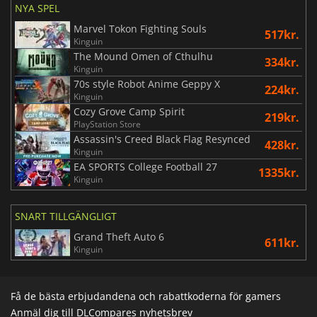
NYA SPEL
Marvel Tokon Fighting Souls
517kr.
Kinguin
The Mound Omen of Cthulhu
334kr.
Kinguin
70s style Robot Anime Geppy X
224kr.
Kinguin
Cozy Grove Camp Spirit
219kr.
PlayStation Store
Assassin's Creed Black Flag Resynced
428kr.
Kinguin
EA SPORTS College Football 27
1335kr.
Kinguin
SNART TILLGÄNGLIGT
Grand Theft Auto 6
611kr.
Kinguin
Få de bästa erbjudandena och rabattkoderna för gamers
Anmäl dig till DLCompares nyhetsbrev