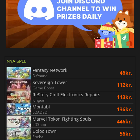
NYA SPEL
Fantasy Network
46kr.
Difmark
Sovereign Tower
112kr.
Game Boost
ReStory Chill Electronics Repairs
113kr.
Kinguin
Montabi
136kr.
LOADED
Marvel Tokon Fighting Souls
446kr.
LDShop
Doloc Town
56kr.
Eneba