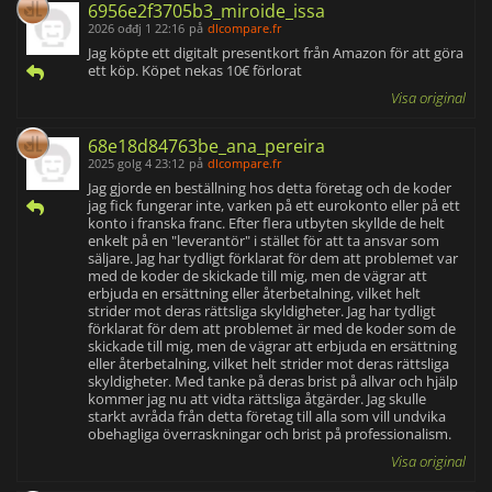
6956e2f3705b3_miroide_issa
2026 ođđj 1 22:16
på
dlcompare.fr
Jag köpte ett digitalt presentkort från Amazon för att göra
ett köp. Köpet nekas 10€ förlorat
Visa original
68e18d84763be_ana_pereira
2025 golg 4 23:12
på
dlcompare.fr
Jag gjorde en beställning hos detta företag och de koder
jag fick fungerar inte, varken på ett eurokonto eller på ett
konto i franska franc. Efter flera utbyten skyllde de helt
enkelt på en "leverantör" i stället för att ta ansvar som
säljare. Jag har tydligt förklarat för dem att problemet var
med de koder de skickade till mig, men de vägrar att
erbjuda en ersättning eller återbetalning, vilket helt
strider mot deras rättsliga skyldigheter. Jag har tydligt
förklarat för dem att problemet är med de koder som de
skickade till mig, men de vägrar att erbjuda en ersättning
eller återbetalning, vilket helt strider mot deras rättsliga
skyldigheter. Med tanke på deras brist på allvar och hjälp
kommer jag nu att vidta rättsliga åtgärder. Jag skulle
starkt avråda från detta företag till alla som vill undvika
obehagliga överraskningar och brist på professionalism.
Visa original