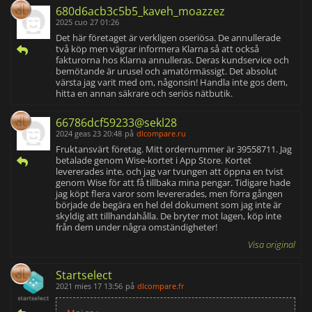
680d6acb3c5b5_kaveh_moazzez
2025 cuo 27 01:26
Det här företaget är verkligen oseriösa. De annullerade
två köp men vägrar informera Klarna så att också
fakturorna hos Klarna annulleras. Deras kundservice och
bemötande är urusel och amatörmässigt. Det absolut
värsta jag varit med om, någonsin! Handla inte gos dem,
hitta en annan säkrare och seriös nätbutik.
66786dcf59233@sekl28
2024 geas 23 20:48
på
dlcompare.ru
Fruktansvärt företag. Mitt ordernummer är 39558711. Jag
betalade genom Wise-kortet i App Store. Kortet
levererades inte, och jag var tvungen att öppna en tvist
genom Wise för att få tillbaka mina pengar. Tidigare hade
jag köpt flera varor som levererades, men förra gången
började de begära en hel del dokument som jag inte är
skyldig att tillhandahålla. De bryter mot lagen, köp inte
från dem under några omständigheter!
Visa original
Startselect
2021 mies 17 13:56
på
dlcompare.fr