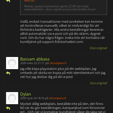
Moi sa :
Rahab, toutes transaction après 22.00 est traité
manuellement , donc rapide en journée tardive le soir
Hallå, endast transaktioner med avvikelser kan komma
att kontrolleras manuellt, vilket är nödvändigt för att
förhindra bedrägerier. Alla andra beställningar levereras
alltid automatiskt via e-post och på din skärm, dygnet
runt. Om du har några frågor, tveka inte att kontakta vår
kundtjänst på
support.fr@startselect.com
.
Visa original
Bassam abbass
2020 mies 23 21:11
på
dlcompare.fr
Jag ville köpa playstation plus på din webbplats. Jag
ombeds att skicka en kopia på mitt identitetskort och jag
vet hur jag skickar dig på din e-post
Visa original
Dylan
2020 njuk 24 18:16
på
dlcompare.fr
Mycket dålig webbplats, beställde inte på den, det finns
fel när du gör beställningen, kampanjkod som försvinner
ect .. Och när vi kontaktar kundtjänst vågar de säga nej vi