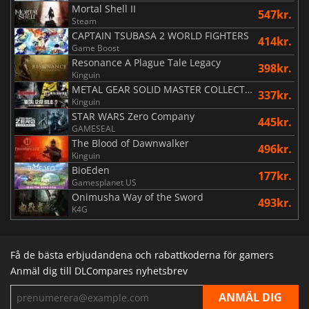
Mortal Shell II
547kr.
Steam
CAPTAIN TSUBASA 2 WORLD FIGHTERS
414kr.
Game Boost
Resonance A Plague Tale Legacy
398kr.
Kinguin
METAL GEAR SOLID MASTER COLLECTION Vol.2
337kr.
Kinguin
STAR WARS Zero Company
445kr.
GAMESEAL
The Blood of Dawnwalker
496kr.
Kinguin
BioEden
177kr.
Gamesplanet US
Onimusha Way of the Sword
493kr.
K4G
Få de bästa erbjudandena och rabattkoderna för gamers
Anmäl dig till DLCompares nyhetsbrev