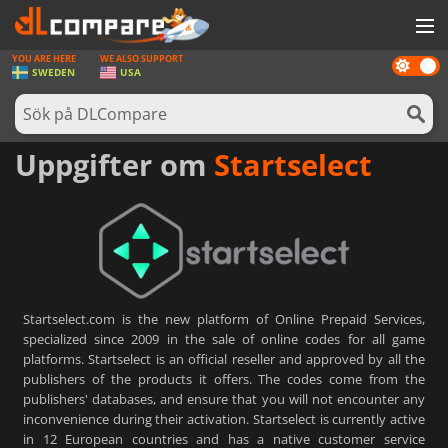
YOU ARE HERE
WE ALSO SUPPORT
Dark
SPEL
SWEDEN
USA
mode
SPELKORT
PROGRAMVARA
Uppgifter om
Startselect
REWARDS
HÅRDVARA
NYHETER
LOGGA IN ELLER REGISTRERA DIG
Startselect.com is the new platform of Online Prepaid Services,
specialized since 2009 in the sale of online codes for all game
platforms. Startselect is an official reseller and approved by all the
publishers of the products it offers. The codes come from the
publishers' databases, and ensure that you will not encounter any
inconvenience during their activation. Startselect is currently active
in 12 European countries and has a native customer service