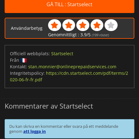
GÅ TILL : Startselect
Användarbetyg
Genomnittligt :
3.9
/
5
(
199
röster)
Officiell webbplats:
Startselect
Från
Kontakt:
stan.monnier@onlineprepaidservices.com
Integritetspolicy:
https://cdn.startselect.com/pdf/terms/2
020-06-fr-fr.pdf
Kommentarer av Startselect
Du kan skriva en kommentar eller svara på ett meddelande
genom
att logga in