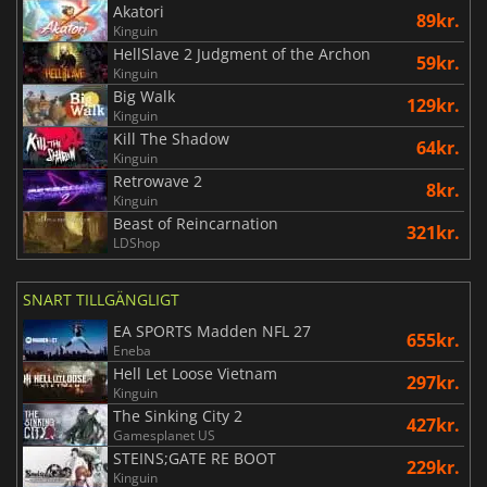
Akatori
89kr.
Kinguin
HellSlave 2 Judgment of the Archon
59kr.
Kinguin
Big Walk
129kr.
Kinguin
Kill The Shadow
64kr.
Kinguin
Retrowave 2
8kr.
Kinguin
Beast of Reincarnation
321kr.
LDShop
SNART TILLGÄNGLIGT
EA SPORTS Madden NFL 27
655kr.
Eneba
Hell Let Loose Vietnam
297kr.
Kinguin
The Sinking City 2
427kr.
Gamesplanet US
STEINS;GATE RE BOOT
229kr.
Kinguin