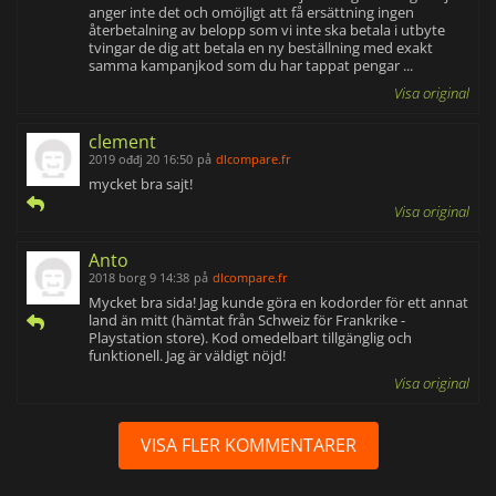
anger inte det och omöjligt att få ersättning ingen
återbetalning av belopp som vi inte ska betala i utbyte
tvingar de dig att betala en ny beställning med exakt
samma kampanjkod som du har tappat pengar ...
Visa original
clement
2019 ođđj 20 16:50
på
dlcompare.fr
mycket bra sajt!
Visa original
Anto
2018 borg 9 14:38
på
dlcompare.fr
Mycket bra sida! Jag kunde göra en kodorder för ett annat
land än mitt (hämtat från Schweiz för Frankrike -
Playstation store). Kod omedelbart tillgänglig och
funktionell. Jag är väldigt nöjd!
Visa original
VISA FLER KOMMENTARER