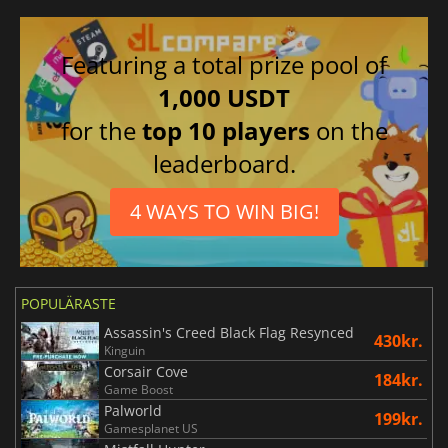
Featuring a total prize pool of
1,000 USDT
for the
top 10 players
on the
leaderboard.
4 WAYS TO WIN BIG!
POPULÄRASTE
Assassin's Creed Black Flag Resynced
430kr.
Kinguin
Corsair Cove
184kr.
Game Boost
Palworld
199kr.
Gamesplanet US