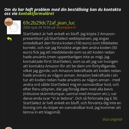
Om du har haft problem med din beställning kan du kontakta
oss via
kontaktformuläret
69c2b29dc72af_jean_luc
2026 njuk 24 16:50
på
dlcompare.fr
StartSelect är helt enkelt en bluff. Jag köpte 2 Amazon-
presentkort på StartSelect-webbplatsen, jag angav
omedelbart den första koden (100 euro) som tilldelades
korrekt, och när jag försökte ange den andra koden (50
euro) fick jag ett meddelande som sa att koden redan
hade använts (men uppenbarligen inte av mig). Jag
kontaktade först StartSelect, som sa att jag var tvungen
att kontakta Amazon för att be dem om förtydligande,
vilket jag gjorde, och Amazon bekräftade att koden redan
hade använts av någon annan. Amazon bekräftade i sin
tur att koden redan hade använts av någon annan - med
andra ord sålde StartSelect mig en oanvändbar kod, och
efter flera utbyten, där jag försåg dem med alla bevis
(inklusive skärmdumpar, samtal med Amazon etc.), var
deras enda svar "Vi är ledsna". Och så förlorade jag £ 50.
StartSelect är helt enkelt en bluff, och förvänta dig inte en
lösning om du köper en oanvändbar kod. Jag kommer att
lämna in ett klagomål.
Visa original