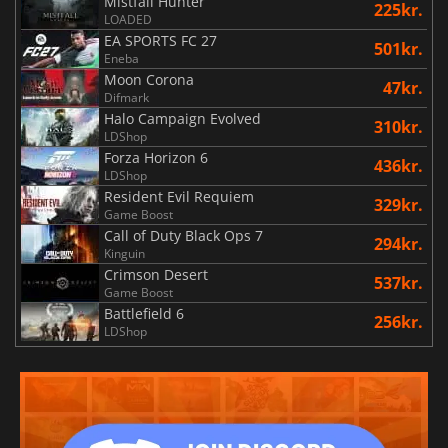
Mistfall Hunter
225kr.
LOADED
EA SPORTS FC 27
501kr.
Eneba
Moon Corona
47kr.
Difmark
Halo Campaign Evolved
310kr.
LDShop
Forza Horizon 6
436kr.
LDShop
Resident Evil Requiem
329kr.
Game Boost
Call of Duty Black Ops 7
294kr.
Kinguin
Crimson Desert
537kr.
Game Boost
Battlefield 6
256kr.
LDShop