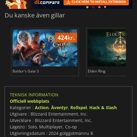
Du kanske även gillar
424
kr.
3
Baldur's Gate 3
Elden Ring
TEKNISK INFORMATION
Officiell webbplats
Kategorier :
Action
,
Äventyr
,
Rollspel
,
Hack & Slash
Utgivare : Blizzard Entertainment, Inc.
Utvecklare : Blizzard Entertainment, Inc.
Läge(n) : Solo, Multiplayer, Co-op
Utgivningsdatum : 2024 golggotmánnu 8