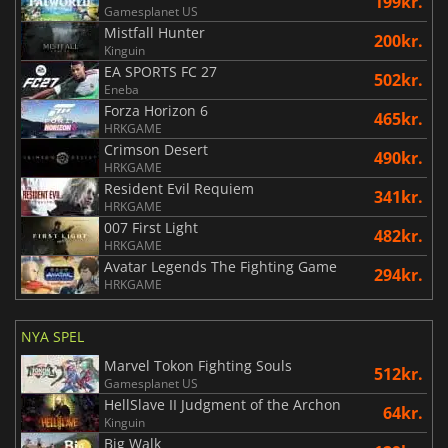
199kr.
Gamesplanet US
Mistfall Hunter
200kr.
Kinguin
EA SPORTS FC 27
502kr.
Eneba
Forza Horizon 6
465kr.
HRKGAME
Crimson Desert
490kr.
HRKGAME
Resident Evil Requiem
341kr.
HRKGAME
007 First Light
482kr.
HRKGAME
Avatar Legends The Fighting Game
294kr.
HRKGAME
NYA SPEL
Marvel Tokon Fighting Souls
512kr.
Gamesplanet US
HellSlave II Judgment of the Archon
64kr.
Kinguin
Big Walk