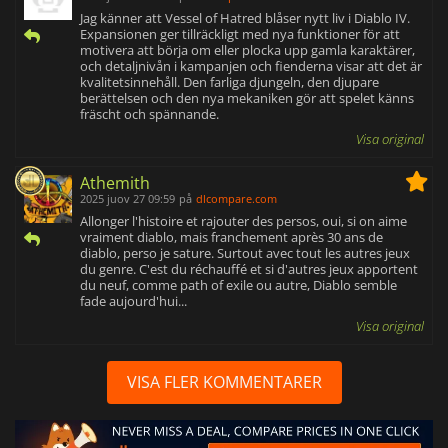
Jag känner att Vessel of Hatred blåser nytt liv i Diablo IV.
Expansionen ger tillräckligt med nya funktioner för att
motivera att börja om eller plocka upp gamla karaktärer,
och detaljnivån i kampanjen och fienderna visar att det är
kvalitetsinnehåll. Den farliga djungeln, den djupare
berättelsen och den nya mekaniken gör att spelet känns
fräscht och spännande.
Visa original
Athemith
2025 juov 27 09:59
på
dlcompare.com
Allonger l'histoire et rajouter des persos, oui, si on aime
vraiment diablo, mais franchement après 30 ans de
diablo, perso je sature. Surtout avec tout les autres jeux
du genre. C'est du réchauffé et si d'autres jeux apportent
du neuf, comme path of exile ou autre, Diablo semble
fade aujourd'hui...
Visa original
VISA FLER KOMMENTARER