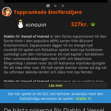
314
kr.
Topprankade återförsäljare
327
kr.
515
kr.
Diablo IV: Vessel of Hatred
är den första expansionen till den
fjärde titeln i den populära ARPG-serien från Blizzard
Entertainment. Expansionen lägger till en mängd nytt
innehåll till spelet och förbättrar spelet med nya funktioner
samtidigt som den introducerar ett nytt kapitel i berättelsen.
Efter sammandrabbningen med Lilith och Mephistos
fångenskap i stenen reser du till Nahantus mystiska djungler
för att söka efter svar. Ett nytt episkt äventyr väntar på dig när
du utforskar okända länder och slåss mot nya fiender.
Diablo IV: Vessel of Hatred
introducerar en ny spelbar klass,
Läs mer
Spiritborn. Dessa modiga krigare omfamnar de eteriska
andarna som är sammanflätade med en forntida civilisation
Det här spelet är ett DLC och behöver användas med den
som länge varit förlorad och vars hemligheter ligger i
fullständiga versionen av spelet :
Diablo IV
djungelns djup. Expansionen lägger också till det nya
Mercenaries-systemet, som gör att du kan få hjälp av mäktiga
individer i din oändliga strävan mot ondskans krafter.
De bästa priserna för Diablo 4 Vessel