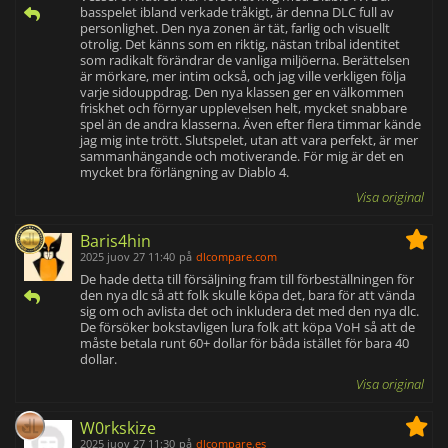
basspelet ibland verkade tråkigt, är denna DLC full av
personlighet. Den nya zonen är tät, farlig och visuellt
otrolig. Det känns som en riktig, nästan tribal identitet
som radikalt förändrar de vanliga miljöerna. Berättelsen
är mörkare, mer intim också, och jag ville verkligen följa
varje sidouppdrag. Den nya klassen ger en välkommen
friskhet och förnyar upplevelsen helt, mycket snabbare
spel än de andra klasserna. Även efter flera timmar kände
jag mig inte trött. Slutspelet, utan att vara perfekt, är mer
sammanhängande och motiverande. För mig är det en
mycket bra förlängning av Diablo 4.
Visa original
Baris4hin
2025 juov 27 11:40
på
dlcompare.com
De hade detta till försäljning fram till förbeställningen för
den nya dlc så att folk skulle köpa det, bara för att vända
sig om och avlista det och inkludera det med den nya dlc.
De försöker bokstavligen lura folk att köpa VoH så att de
måste betala runt 60+ dollar för båda istället för bara 40
dollar.
Visa original
W0rkskize
2025 juov 27 11:30
på
dlcompare.es