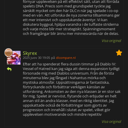
förnyar upplevelsen på ett effektivt sätt, utan att förråda
spelets DNA. Precis som med grundspelet tyckte jag
särskilt mycket om den här DLC:n när jag spelade i co-op
med en vän. Att utforska de nya zonerna tillsammans ger
ett mer intensivt och uppslukande äventyr. Vi kan
diskutera byggval, hjälpa varandra i de tuffaste striderna
och varje möte blir mer strategiskt. Spänningsmoment
och framgångar blir ännu mer minnesvärda när de delas.
Visa original
Skyrex
2025 juov 30 19:05
på
dlcompare.nl
Efter att ha spenderat flera dussin timmar på Diablo IV:
Vessel of Hatred kan jag säga att denna expansion tydligt
försonade mig med Diablos universum. Från de första
minuterna blev jag fångad i Nahantus mörka och
mystiska atmosfär. Uppsättningarna är fantastiska,
förtryckande och förbättrar verkligen känslan av
utforskning. Ankomsten av den nya klassen är en stor sak
för mig. Spelet är nervöst, flytande och erbjuder en helt
annan stil än andra klasser, med en riktig identitet. Jag
uppskattade också de förbättringar som gjorts av
progression och innehåll i slutet av spelet, vilket gör
upplevelsen motiverande och mindre repetitiv
Visa original