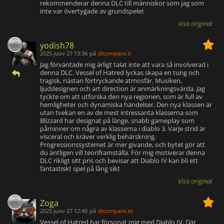
rekommenderar denna DLC till människor som jag som
inte var övertygade av grundspelet
Visa original
yodish78
2025 juov 27 13:36
på
dlcompare.it
Jag förväntade mig ärligt talat inte att vara så involverad i
denna DLC. Vessel of Hatred lyckas skapa en tung och
tragisk, nästan förtryckande atmosfär. Musiken,
ljuddesignen och art direction är anmärkningsvärda. Jag
tyckte om att utforska den nya regionen, som är full av
hemligheter och dynamiska händelser. Den nya klassen är
utan tvekan en av de mest intressanta klasserna som
Blizzard har designat på länge, snabb gameplay som
påminner om några av klasserna i diablo 3. Varje strid är
visceral och kräver verklig behärskning.
Progressionssystemet är mer givande, och bytet gör att
du äntligen vill teoriframställa. För mig motiverar denna
DLC rikligt sitt pris och bevisar att Diablo IV kan bli ett
fantastiskt spel på lång sikt
Visa original
Zoga
2025 juov 27 12:40
på
dlcompare.es
Vessel of Hatred har försonat mig med Diablo IV. Där