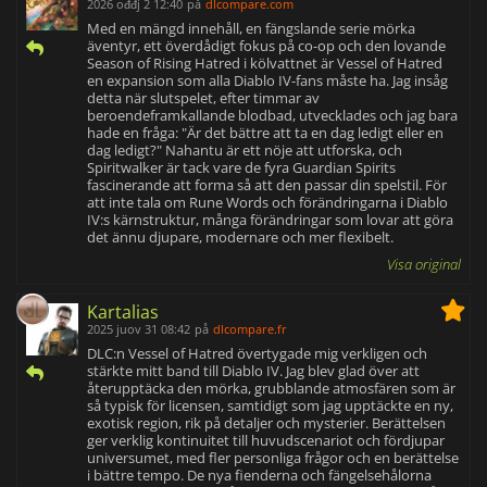
2026 ođđj 2 12:40
på
dlcompare.com
Med en mängd innehåll, en fängslande serie mörka
äventyr, ett överdådigt fokus på co-op och den lovande
Season of Rising Hatred i kölvattnet är Vessel of Hatred
en expansion som alla Diablo IV-fans måste ha. Jag insåg
detta när slutspelet, efter timmar av
beroendeframkallande blodbad, utvecklades och jag bara
hade en fråga: "Är det bättre att ta en dag ledigt eller en
dag ledigt?" Nahantu är ett nöje att utforska, och
Spiritwalker är tack vare de fyra Guardian Spirits
fascinerande att forma så att den passar din spelstil. För
att inte tala om Rune Words och förändringarna i Diablo
IV:s kärnstruktur, många förändringar som lovar att göra
det ännu djupare, modernare och mer flexibelt.
Visa original
Kartalias
2025 juov 31 08:42
på
dlcompare.fr
DLC:n Vessel of Hatred övertygade mig verkligen och
stärkte mitt band till Diablo IV. Jag blev glad över att
återupptäcka den mörka, grubblande atmosfären som är
så typisk för licensen, samtidigt som jag upptäckte en ny,
exotisk region, rik på detaljer och mysterier. Berättelsen
ger verklig kontinuitet till huvudscenariot och fördjupar
universumet, med fler personliga frågor och en berättelse
i bättre tempo. De nya fienderna och fängelsehålorna