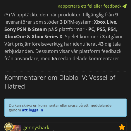
Rapportera ett fel eller feedback
(*) Vi upptäckte den här produkten tillgänglig från
9
leverantörer som stöder
3
DRM-system:
Xbox Live,
Sony PSN & Steam
på
5
plattformar -
PC, PS5, PS4,
XboxOne & Xbox Series X
. Spelet kommer i
3
utgåvor.
Vårt prisjämförelseverktyg har identifierat
43
digitala
erbjudanden. Dessutom visar vår plattform feedback
från användare, med
65
redan delade kommentarer.
Kommentarer om Diablo IV: Vessel of
Hatred
Du kan skriva en kommentar eller svara på ett meddelande
genom
att logga in
gennyshark