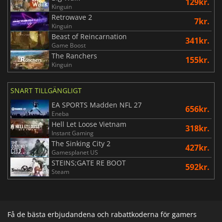
129kr.
Kinguin
Retrowave 2
7kr.
Kinguin
Beast of Reincarnation
341kr.
Game Boost
The Ranchers
155kr.
Kinguin
SNART TILLGÄNGLIGT
EA SPORTS Madden NFL 27
656kr.
Eneba
Hell Let Loose Vietnam
318kr.
Instant Gaming
The Sinking City 2
427kr.
Gamesplanet US
STEINS;GATE RE BOOT
592kr.
Steam
Få de bästa erbjudandena och rabattkoderna för gamers