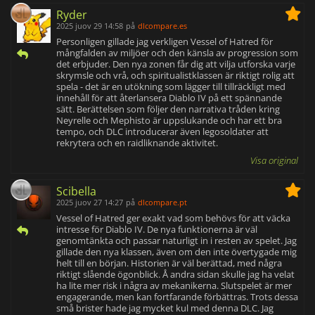
Ryder
2025 juov 29 14:58
på
dlcompare.es
Personligen gillade jag verkligen Vessel of Hatred för
mångfalden av miljöer och den känsla av progression som
det erbjuder. Den nya zonen får dig att vilja utforska varje
skrymsle och vrå, och spiritualistklassen är riktigt rolig att
spela - det är en utökning som lägger till tillräckligt med
innehåll för att återlansera Diablo IV på ett spännande
sätt. Berättelsen som följer den narrativa tråden kring
Neyrelle och Mephisto är uppslukande och har ett bra
tempo, och DLC introducerar även legosoldater att
rekrytera och en raidliknande aktivitet.
Visa original
Scibella
2025 juov 27 14:27
på
dlcompare.pt
Vessel of Hatred ger exakt vad som behövs för att väcka
intresse för Diablo IV. De nya funktionerna är väl
genomtänkta och passar naturligt in i resten av spelet. Jag
gillade den nya klassen, även om den inte övertygade mig
helt till en början. Historien är väl berättad, med några
riktigt slående ögonblick. Å andra sidan skulle jag ha velat
ha lite mer risk i några av mekanikerna. Slutspelet är mer
engagerande, men kan fortfarande förbättras. Trots dessa
små brister hade jag mycket kul med denna DLC. Jag