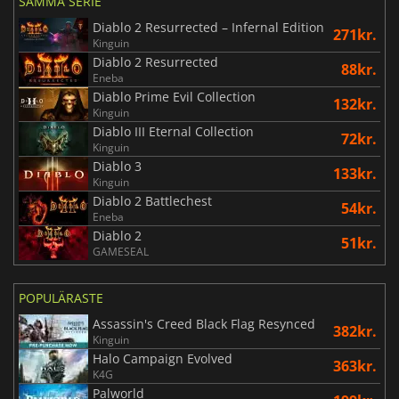
SAMMA SERIE
Diablo 2 Resurrected – Infernal Edition
271kr.
Kinguin
Diablo 2 Resurrected
88kr.
Eneba
Diablo Prime Evil Collection
132kr.
Kinguin
Diablo III Eternal Collection
72kr.
Kinguin
Diablo 3
133kr.
Kinguin
Diablo 2 Battlechest
54kr.
Eneba
Diablo 2
51kr.
GAMESEAL
POPULÄRASTE
Assassin's Creed Black Flag Resynced
382kr.
Kinguin
Halo Campaign Evolved
363kr.
K4G
Palworld