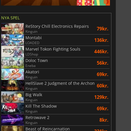
NYA SPEL
ReStory Chill Electronics Repairs
79kr.
Kinguin
Montabi
136kr.
LOADED
Marvel Tokon Fighting Souls
446kr.
LDShop
Doloc Town
56kr.
Eneba
Akatori
69kr.
Kinguin
HellSlave 2 Judgment of the Archon
60kr.
Kinguin
Big Walk
129kr.
Kinguin
Kill The Shadow
69kr.
Kinguin
Retrowave 2
8kr.
Kinguin
Beast of Reincarnation