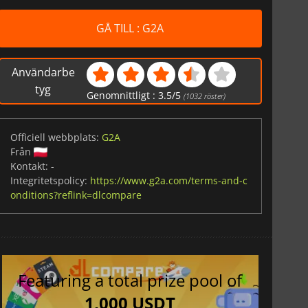
GÅ TILL : G2A
Användarbe
tyg
Genomnittligt :
3.5
/
5
(
1032
röster)
Officiell webbplats:
G2A
Från
Kontakt:
-
Integritetspolicy:
https://www.g2a.com/terms-and-c
onditions?reflink=dlcompare
Featuring a total prize pool of
1,000 USDT