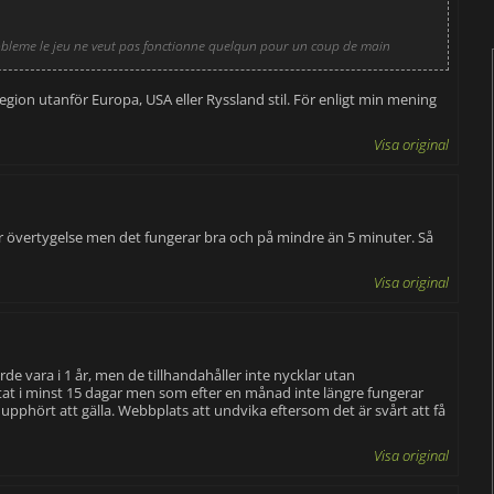
 probleme le jeu ne veut pas fonctionne quelqun pour un coup de main
ion utanför Europa, USA eller Ryssland stil. För enligt min mening
Visa original
or övertygelse men det fungerar bra och på mindre än 5 minuter. Så
Visa original
de vara i 1 år, men de tillhandahåller inte nycklar utan
at i minst 15 dagar men som efter en månad inte längre fungerar
hört att gälla. Webbplats att undvika eftersom det är svårt att få
Visa original