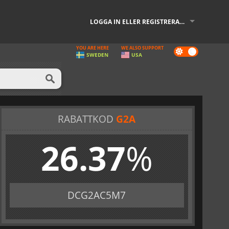
LOGGA IN ELLER REGISTRERA DIG
YOU ARE HERE
WE ALSO SUPPORT
Dark
SWEDEN
USA
mode
RABATTKOD
G2A
26.37
%
DCG2AC5M7