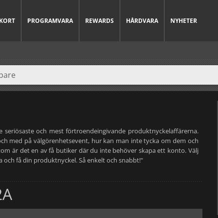
KORT
PROGRAMVARA
REWARDS
HÅRDVARA
NYHETER
de seriösaste och mest förtroendeingivande produktnyckelaffärerna.
l och med på välgörenhetsevent, hur kan man inte tycka om dem och
om är det en av få butiker där du inte behöver skapa ett konto. Välj
tala och få din produktnyckel. Så enkelt och snabbt!"
2A