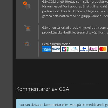
G2A.COM är ett företag som säljer produktnyck
för onlinespel. Vårt uppdrag är att tillhandahål
partners och kunder. Och än viktigare är vi e
gamea hela natten med en grupp vänner – och 
G2A är en så kallad produktnyckel-butik som 
produktnyckel-butik levererar ditt köp i form a
Betalningsmetoder
Kommentarer av G2A
Du kan skriva en kommentar eller svara på ett meddelande