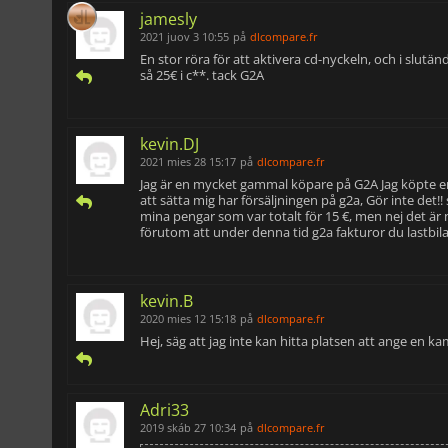
jamesly
2021 juov 3 10:55
på
dlcompare.fr
En stor röra för att aktivera cd-nyckeln, och i slu
så 25€ i c**. tack G2A
kevin.DJ
2021 mies 28 15:17
på
dlcompare.fr
Jag är en mycket gammal köpare på G2A Jag köpte en 
att sätta mig har försäljningen på g2a, Gör inte det!
mina pengar som var totalt för 15 €, men nej det ä
förutom att under denna tid g2a fakturor du lastbilar 
kevin.B
2020 mies 12 15:18
på
dlcompare.fr
Hej, säg att jag inte kan hitta platsen att ange en 
Adri33
2019 skáb 27 10:34
på
dlcompare.fr