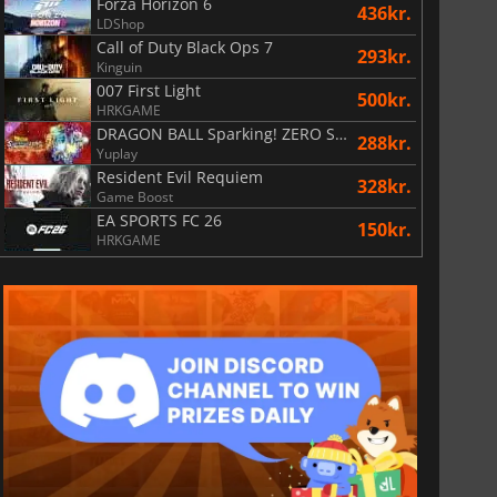
Forza Horizon 6
436kr.
LDShop
Call of Duty Black Ops 7
293kr.
Kinguin
007 First Light
500kr.
HRKGAME
DRAGON BALL Sparking! ZERO Super Limit Breaking NEO
288kr.
Yuplay
Resident Evil Requiem
328kr.
Game Boost
EA SPORTS FC 26
150kr.
HRKGAME