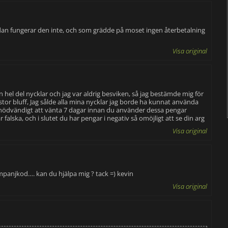
tändan fungerar den inte, och som grädde på moset ingen återbetalning
Visa original
hel del nycklar och jag var aldrig besviken, så jag bestämde mig för
! stor bluff, Jag sålde alla mina nycklar jag borde ha kunnat använda
r nödvändigt att vänta 7 dagar innan du använder dessa pengar
falska, och i slutet du har pengar i negativ så omöjligt att se din arg
Visa original
kampanjkod…. kan du hjälpa mig ? tack =) kevin
Visa original