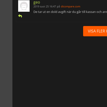
geo
2019 suoi 25 16:47
på
dlcompare.com
De tar ut en dold avgift när du går till kassan och ann
VISA FLE