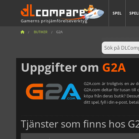
SPEL
SPEL
Gamerns prisjämförelseverktyg
BUTIKER
G2A
Uppgifter om
G2A
G2A.com är troligtvis en av 
G2A.com deltar för tusan til
köpa från deras butik? Dessut
ditt spel, fyll i din e-post, be
Tjänster som finns hos G