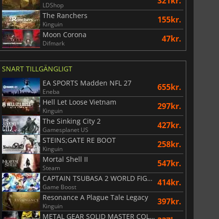
321kr.
LDShop
The Ranchers
155kr.
Kinguin
Moon Corona
47kr.
Difmark
SNART TILLGÄNGLIGT
EA SPORTS Madden NFL 27
655kr.
Eneba
Hell Let Loose Vietnam
297kr.
Kinguin
The Sinking City 2
427kr.
Gamesplanet US
STEINS;GATE RE BOOT
258kr.
Kinguin
Mortal Shell II
547kr.
Steam
CAPTAIN TSUBASA 2 WORLD FIGHTERS
414kr.
Game Boost
Resonance A Plague Tale Legacy
397kr.
Kinguin
METAL GEAR SOLID MASTER COLLECTION Vol.2