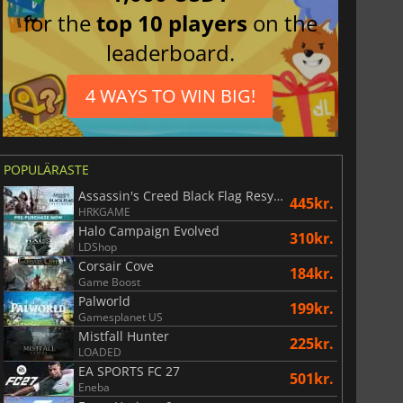
for the
top 10 players
on the
leaderboard.
4 WAYS TO WIN BIG!
POPULÄRASTE
Assassin's Creed Black Flag Resynced
445kr.
HRKGAME
Halo Campaign Evolved
310kr.
LDShop
Corsair Cove
184kr.
Game Boost
Palworld
199kr.
Gamesplanet US
Mistfall Hunter
225kr.
LOADED
EA SPORTS FC 27
501kr.
Eneba