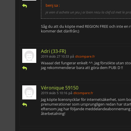
benj sa :
je vien d achete un jeu j ai bien recu la clef cd met le
Såg du att du köpte med REGION FREE och inte en reg
kommer det därifrån;)
Adri (33-FR)
2019 skáb 27 10:33
på
dlcompare.fr
Waaaa! det fungerar enkelt ^^. Jag försökte utan st
jag rekommenderar bara att göra dem PUB: D !!
Véronique 59150
2019 skáb 5 10:16
på
dlcompare.fr
Jag köpte licensnycklar för internetsäkerhet, som bor
prenumerationer som ursprungligen redan har start
eftersom jag har följande meddelandeabonnemang upp
återbetalning!