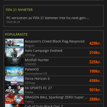
FIFA 21 NYHETER
PC-versionen av FIFA 21 kommer inte ha next-gen-grafik
2020-06-23
POPULÄRASTE
Assassin's Creed Black Flag Resynced
429kr.
Kinguin
Halo Campaign Evolved
310kr.
LDShop
Mistfall Hunter
225kr.
LOADED
Palworld
199kr.
Gamesplanet US
Forza Horizon 6
436kr.
LDShop
EA SPORTS FC 27
501kr.
Eneba
DRAGON BALL Sparking! ZERO Super Limit Breaking NEO
288kr.
Yuplay
Call of Duty Black Ops 7