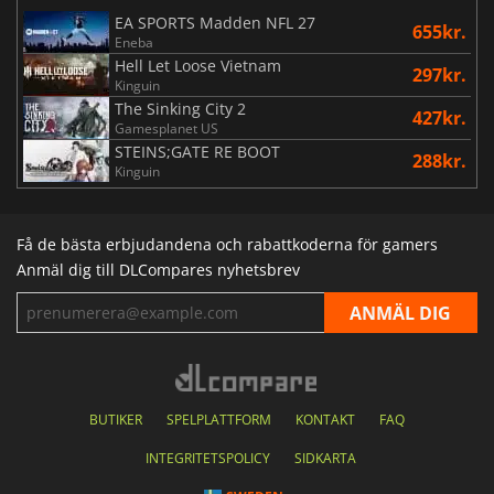
EA SPORTS Madden NFL 27
655kr.
Eneba
Hell Let Loose Vietnam
297kr.
Kinguin
The Sinking City 2
427kr.
Gamesplanet US
STEINS;GATE RE BOOT
288kr.
Kinguin
Få de bästa erbjudandena och rabattkoderna för gamers
Anmäl dig till DLCompares nyhetsbrev
BUTIKER
SPELPLATTFORM
KONTAKT
FAQ
INTEGRITETSPOLICY
SIDKARTA