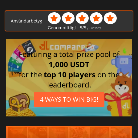
Användarbetyg
Genomnittligt :
5
/
5
(
9
röster)
Featuring a total prize pool of
1,000 USDT
for the
top 10 players
on the
leaderboard.
4 WAYS TO WIN BIG!