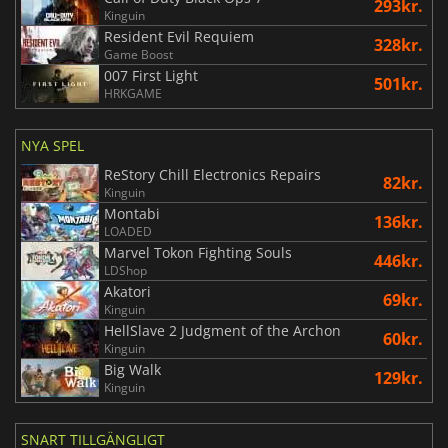
293kr.
Kinguin
Resident Evil Requiem
328kr.
Game Boost
007 First Light
501kr.
HRKGAME
NYA SPEL
ReStory Chill Electronics Repairs
82kr.
Kinguin
Montabi
136kr.
LOADED
Marvel Tokon Fighting Souls
446kr.
LDShop
Akatori
69kr.
Kinguin
HellSlave 2 Judgment of the Archon
60kr.
Kinguin
Big Walk
129kr.
Kinguin
SNART TILLGÄNGLIGT