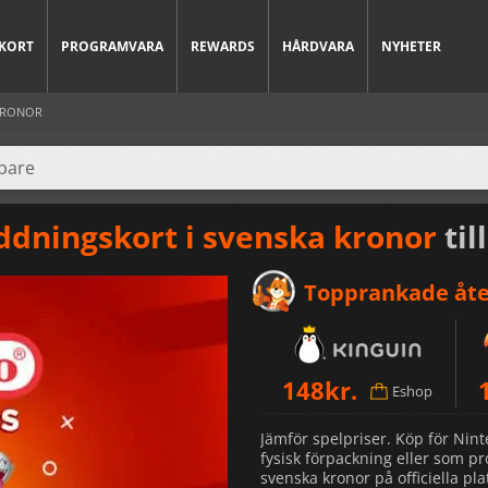
KORT
PROGRAMVARA
REWARDS
HÅRDVARA
NYHETER
KRONOR
ddningskort i svenska kronor
til
Topprankade åte
148
kr.
Eshop
Jämför spelpriser. Köp för Nin
fysisk förpackning eller som p
svenska kronor på officiella p