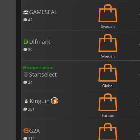
GAMESEAL
42
Sweden
Difmark
80
Sweden
OFFICIELL BUTIK
Startselect
24
Global
Kinguin
381
Europe
G2A
312