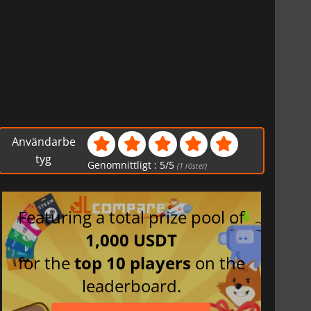
Användarbe
tyg
Genomnittligt :
5
/
5
(
1
röster)
Featuring a total prize pool of
1,000 USDT
for the
top 10 players
on the
leaderboard.