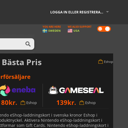
LOGGA IN ELLER REGISTRERA DIG
YOU ARE HERE
WE ALSO SUPPORT
Dark
SWEDEN
USA
mode
l Bästa Pris
Eshop
rförsäljare
180
kr.
139
kr.
Eshop
Eshop
tendo eShop-laddningskort i svenska kronor Eshop i
roduktnyckel. Aktivera Nintendo eShop-laddningskort i
lattformar som Gift Cards. Nintendo eShop-laddningskort i