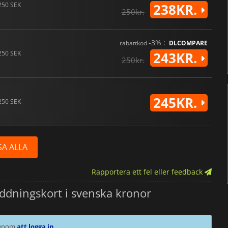
250 SEK
238KR.
250kr.
-3% :
rabattkod
DLCOMPARE
250 SEK
243KR.
250kr.
245KR.
250 SEK
SA ALLA
Rapportera ett fel eller feedback
dningskort i svenska kronor
 genom
att logga in