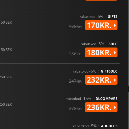
-5% :
rabattkod
GIFT5
150 SEK
170KR.
178kr.
-3% :
rabattkod
3DLC
150 SEK
180KR.
186kr.
-6% :
rabattkod
GIFT6DLC
250 SEK
232KR.
247kr.
-15% :
rabattkod
DLCOMPARE
250 SEK
236KR.
278kr.
-5% :
rabattkod
AUGDLC5