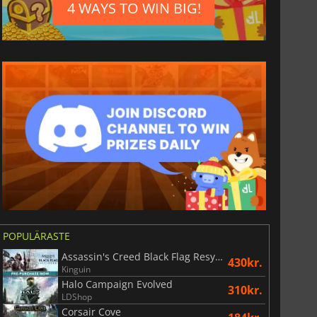
4 WAYS TO WIN BIG!
POPULÄRASTE
Assassin's Creed Black Flag Resynced
430kr.
Kinguin
Halo Campaign Evolved
310kr.
LDShop
Corsair Cove