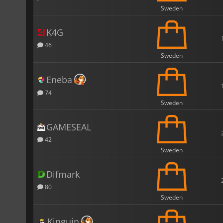
Sweden
K4G
46
Sweden
Eneba
74
Sweden
GAMESEAL
42
Sweden
Difmark
80
Sweden
Kinguin