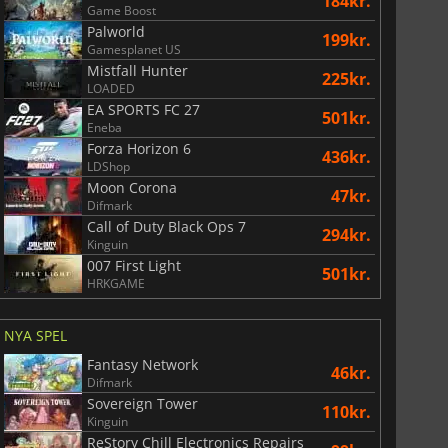
184kr.
Game Boost
Palworld
199kr.
Gamesplanet US
Mistfall Hunter
225kr.
LOADED
EA SPORTS FC 27
501kr.
Eneba
Forza Horizon 6
436kr.
LDShop
Moon Corona
47kr.
Difmark
Call of Duty Black Ops 7
294kr.
Kinguin
007 First Light
501kr.
HRKGAME
NYA SPEL
Fantasy Network
46kr.
Difmark
Sovereign Tower
110kr.
Kinguin
ReStory Chill Electronics Repairs