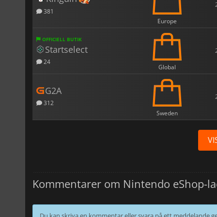
381
Europe
OFFICIELL BUTIK
Startselect
24
Global
G2A
312
Sweden
VI
Kommentarer om Nintendo eShop-lad
Du kan skriva en kommentar eller svara på ett meddelande