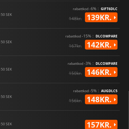
-6% :
rabattkod
GIFT6DLC
150 SEK
139KR.
148kr.
-15% :
rabattkod
DLCOMPARE
150 SEK
142KR.
167kr.
-3% :
rabattkod
DLCOMPARE
150 SEK
146KR.
150kr.
-5% :
rabattkod
AUGDLC5
150 SEK
148KR.
156kr.
157KR.
150 SEK