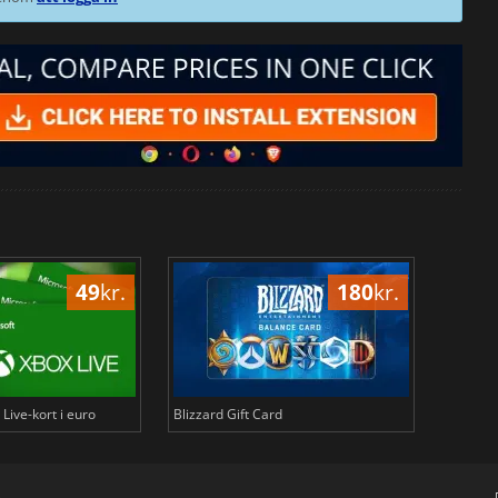
49
kr.
180
kr.
Live-kort i euro
Blizzard Gift Card
Binance-
s