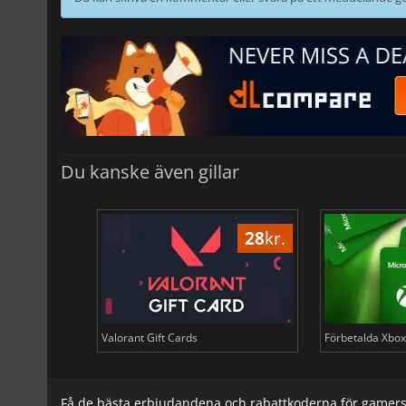
Du kanske även gillar
10
kr.
28
kr.
i Tether
Valorant Gift Cards
Förbetalda Xbox 
Få de bästa erbjudandena och rabattkoderna för gamer