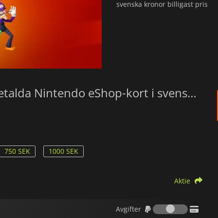
svenska kronor billigast pris
Bästa erbjudandena för dina Förbetalda Nintendo eShop-kort i svenska kronor
750 SEK
1000 SEK
Aktie
Avgifter
Avgifter