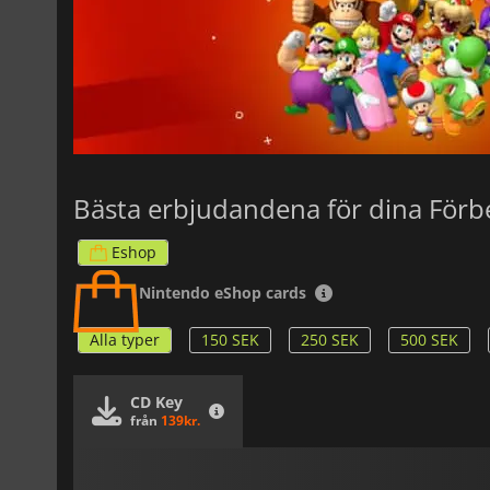
Eshop
Nintendo eShop cards
Alla typer
150 SEK
250 SEK
500 SEK
CD Key
från
139kr.