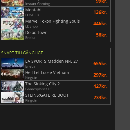
99kr.
Instant Gaming
Montabi
136kr.
LOADED
Marvel Tokon Fighting Souls
446kr.
LDShop
Doloc Town
56kr.
Eneba
SNART TILLGÄNGLIGT
EA SPORTS Madden NFL 27
655kr.
Eneba
Hell Let Loose Vietnam
297kr.
Kinguin
The Sinking City 2
427kr.
Gamesplanet US
STEINS;GATE RE BOOT
233kr.
Kinguin