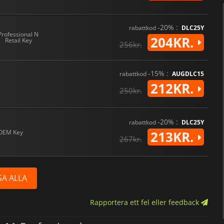
-20% :
rabattkod
DLC25Y
Professional N
204KR.
Retail Key
256kr.
-15% :
rabattkod
AUGDLC15
212KR.
250kr.
-20% :
rabattkod
DLC25Y
OEM Key
213KR.
267kr.
SA ALLA
Rapportera ett fel eller feedback