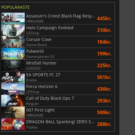
POPULÄRASTE
Assassin's Creed Black Flag Resynced
445kr.
HRKGAME
Halo Campaign Evolved
310kr.
LDShop
Corsair Cove
184kr.
Game Boost
Palworld
199kr.
Gamesplanet US
Mistfall Hunter
225kr.
LOADED
EA SPORTS FC 27
501kr.
Eneba
Forza Horizon 6
436kr.
LDShop
Call of Duty Black Ops 7
293kr.
Kinguin
007 First Light
500kr.
HRKGAME
DRAGON BALL Sparking! ZERO Super Limit Breaking NEO
288kr.
Yuplay