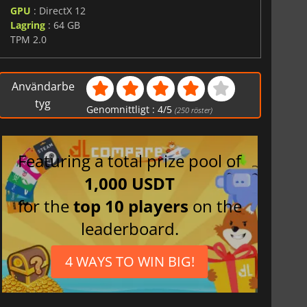
GPU
: DirectX 12
Lagring
: 64 GB
TPM 2.0
Användarbe
tyg
Genomnittligt :
4
/
5
(
250
röster)
Featuring a total prize pool of
1,000 USDT
for the
top 10 players
on the
leaderboard.
4 WAYS TO WIN BIG!