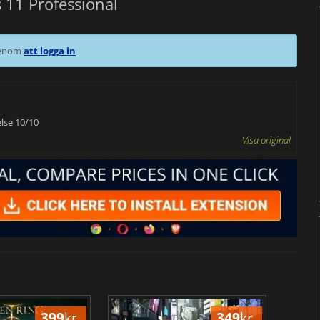
11 Professional
 genom
att logga in
lse 10/10
Visa original
399
kr.
349
kr.