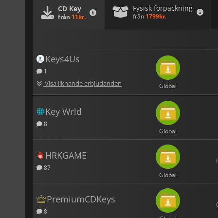
Fysisk förpackning
CD Key
från
1799kr.
från
11kr.
Keys4Us
1
Visa liknande erbjudanden
Global
Key Wrld
8
Global
HRKGAME
87
Global
PremiumCDKeys
8