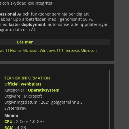
t och skyddad kodintegritet.
essional AI
och funktioner som hjälper dig att
snabbar upp arbetsflöden med i genomsnitt 50 %.
 med
faster deployment
, automatiserade uppdateringar
ogram, data och AI.
n och som standard, med hårdvaruskyddslager för alla
Läs mer
 ännu säkrare med Windows Hello for Business, en
safe and
ows 11 Home
,
Microsoft Windows 11 Enterprise
,
Microsoft
ntication solution
, som ger säkrare åtkomst utan att du
t arbete, byt nu till
Windows 11 Pro
PCs för att förenkla
TEKNISK INFORMATION
Officiell webbplats
Kategorier :
Operativsystem
Utgivare : Microsoft
Utgivningsdatum : 2021 golggotmánnu 5
Systemkrav
Minimi
CPU
: 2 Core 1.0 GHz
RAM
: 4 GB