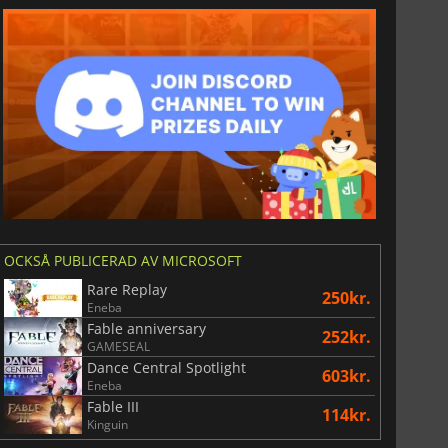
OCKSÅ PUBLICERAD AV MICROSOFT
Rare Replay
250kr.
Eneba
Fable anniversary
252kr.
GAMESEAL
Dance Central Spotlight
603kr.
Eneba
Fable III
114kr.
Kinguin