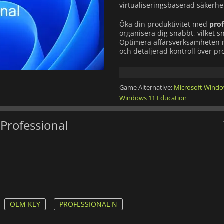
virtualiseringsbaserad säkerhe
Öka din produktivitet med
prof
organisera dig snabbt, vilket 
Optimera affärsverksamheten
och detaljerad kontroll över pr
Windows är säkert genom desig
typer av aktiviteter. Det blir
Game Alternative:
Microsoft Wind
convenient multi-factor authe
behöver komma ihåg lösenord.
Windows 11 Education
Utformad för flexibelt och säker
Professional
din IT-hantering.
OEM KEY
PROFESSIONAL N