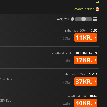
Aktie
Bevaka priser
Avgifter
Avgifter
-50% :
rabattkod
DL50
11KR.
22kr.
-75% :
rabattkod
DLCOMPARE74
17KR.
70kr.
-12% :
rabattkod
DLC12
Retail Key
37KR.
42kr.
-8% :
rabattkod
DLC8
OEM Key
40KR.
44kr.