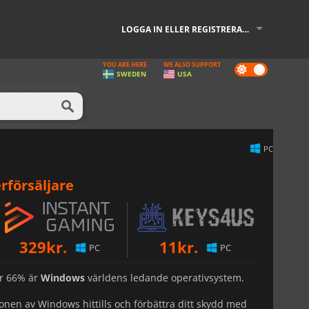
LOGGA IN ELLER REGISTRERA DIG
YOU ARE HERE
WE ALSO SUPPORT
Dark
SWEDEN
USA
mode
PC
rförsäljare
329
kr.
11
kr.
PC
PC
r 66% är
Windows
världens ledande operativsystem.
ionen av Windows hittills och förbättra ditt skydd med