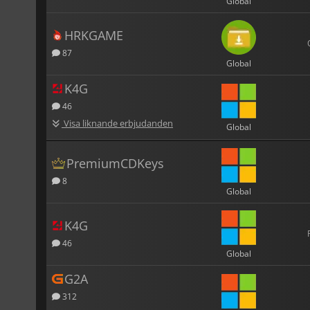
Global
HRKGAME
87
Global
K4G
46
Visa liknande erbjudanden
Global
PremiumCDKeys
8
Global
K4G
46
Global
G2A
312