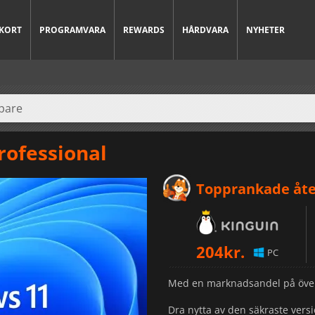
KORT
PROGRAMVARA
REWARDS
HÅRDVARA
NYHETER
rofessional
Topprankade åte
204
kr.
PC
Med en marknadsandel på öve
Dra nytta av den säkraste vers