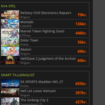
NYA SPEL
ReStory Chill Electronics Repairs
79kr.
Kinguin
Montabi
136kr.
LOADED
Marvel Tokon Fighting Souls
446kr.
LDShop
Doloc Town
56kr.
Eneba
Akatori
69kr.
Kinguin
HellSlave 2 Judgment of the Archon
60kr.
Kinguin
SNART TILLGÄNGLIGT
EA SPORTS Madden NFL 27
655kr.
Eneba
Hell Let Loose Vietnam
297kr.
Kinguin
The Sinking City 2
427kr.
74
kr.
169
kr.
Gamesplanet US