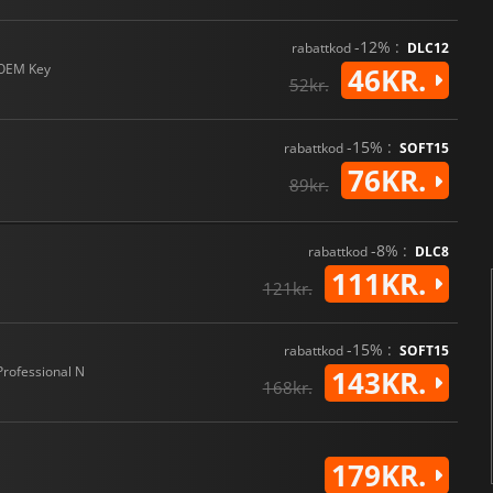
-12% :
rabattkod
DLC12
OEM Key
46KR.
52kr.
-15% :
rabattkod
SOFT15
76KR.
89kr.
-8% :
rabattkod
DLC8
111KR.
121kr.
-15% :
rabattkod
SOFT15
Professional N
143KR.
168kr.
179KR.