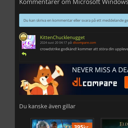
Kommentarer om Microsoft Windows 
Du kan skriva en kommentar eller svara på ett meddelande
KittenChucklenugget
2024 suoi 20 04:17
på
dlcompare.com
crowdstrike godkänd! kommer att störa din uppleve
Du kanske även gillar
500
kr.
395
kr.