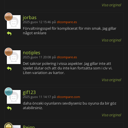
Visa original
jorbas
2025 guov 12 15:46
på
dlcompare.es
Förvaltningsspel för komplicerat för min smak. Jag gillar
något enklare
Visa original
notiples
2025 guov 11 20:08
på
dlcompare.es
Det saknar polering i vissa aspekter. Jag gillar inte att
spelet slutar och att du inte kan fortsätta som i civ vi.
Liten variation av kartor.
Visa original
gif123
2025 guov 11 14:17
på
dlcompare.com
daha önceki oyunlarını sevdiyseniz bu oyuna da bir göz
atabilirsiniz.
Visa original
Reign