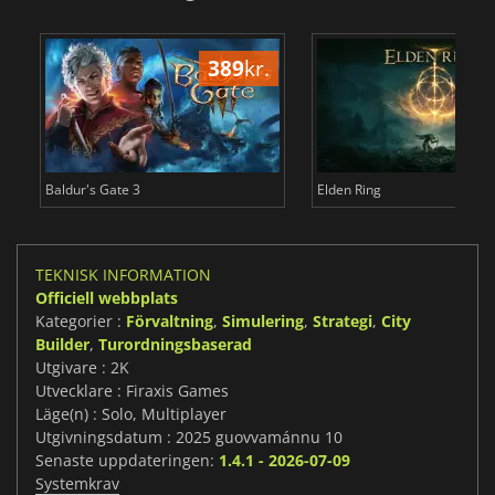
389
kr.
3
Baldur's Gate 3
Elden Ring
TEKNISK INFORMATION
Officiell webbplats
Kategorier :
Förvaltning
,
Simulering
,
Strategi
,
City
Builder
,
Turordningsbaserad
Utgivare : 2K
Utvecklare : Firaxis Games
Läge(n) : Solo, Multiplayer
Utgivningsdatum : 2025 guovvamánnu 10
Senaste uppdateringen:
1.4.1 - 2026-07-09
Systemkrav