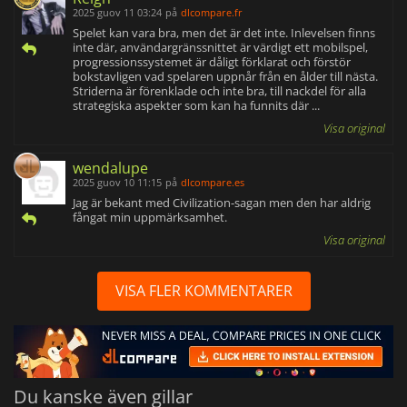
2025 guov 11 03:24
på
dlcompare.fr
Spelet kan vara bra, men det är det inte. Inlevelsen finns
inte där, användargränssnittet är värdigt ett mobilspel,
progressionssystemet är dåligt förklarat och förstör
bokstavligen vad spelaren uppnår från en ålder till nästa.
Striderna är förenklade och inte bra, till nackdel för alla
strategiska aspekter som kan ha funnits där ...
Visa original
wendalupe
2025 guov 10 11:15
på
dlcompare.es
Jag är bekant med Civilization-sagan men den har aldrig
fångat min uppmärksamhet.
Visa original
VISA FLER KOMMENTARER
Du kanske även gillar