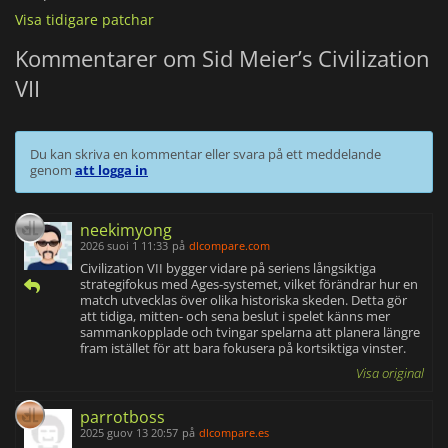
Visa tidigare patchar
Kommentarer om Sid Meier’s Civilization
VII
Du kan skriva en kommentar eller svara på ett meddelande
genom
att logga in
neekimyong
2026 suoi 1 11:33
på
dlcompare.com
Civilization VII bygger vidare på seriens långsiktiga
strategifokus med Ages-systemet, vilket förändrar hur en
match utvecklas över olika historiska skeden. Detta gör
att tidiga, mitten- och sena beslut i spelet känns mer
sammankopplade och tvingar spelarna att planera längre
fram istället för att bara fokusera på kortsiktiga vinster.
Visa original
parrotboss
2025 guov 13 20:57
på
dlcompare.es