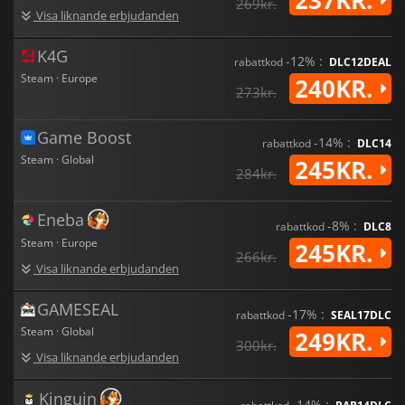
269kr.
Visa liknande erbjudanden
K4G
-12% :
rabattkod
DLC12DEAL
Steam · Europe
240KR.
273kr.
Game Boost
-14% :
rabattkod
DLC14
Steam · Global
245KR.
284kr.
Eneba
-8% :
rabattkod
DLC8
Steam · Europe
245KR.
266kr.
Visa liknande erbjudanden
GAMESEAL
-17% :
rabattkod
SEAL17DLC
Steam · Global
249KR.
300kr.
Visa liknande erbjudanden
Kinguin
-14% :