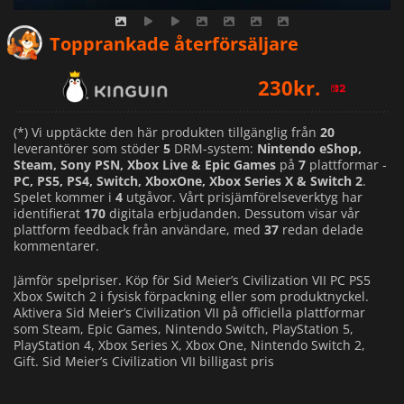
229
kr.
Topprankade återförsäljare
230
kr.
271
kr.
(*) Vi upptäckte den här produkten tillgänglig från
20
leverantörer som stöder
5
DRM-system:
Nintendo eShop,
Steam, Sony PSN, Xbox Live & Epic Games
på
7
plattformar -
PC, PS5, PS4, Switch, XboxOne, Xbox Series X & Switch 2
.
Spelet kommer i
4
utgåvor. Vårt prisjämförelseverktyg har
identifierat
170
digitala erbjudanden. Dessutom visar vår
plattform feedback från användare, med
37
redan delade
kommentarer.
Jämför spelpriser. Köp för Sid Meier’s Civilization VII PC PS5
Xbox Switch 2 i fysisk förpackning eller som produktnyckel.
Aktivera Sid Meier’s Civilization VII på officiella plattformar
som Steam, Epic Games, Nintendo Switch, PlayStation 5,
PlayStation 4, Xbox Series X, Xbox One, Nintendo Switch 2,
Gift. Sid Meier’s Civilization VII billigast pris