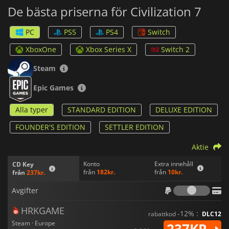
De bästa priserna för Civilization 7
PC
PS5
PS4
Switch
XboxOne
Xbox Series X
Switch 2
Steam
Epic Games
Alla typer
STANDARD EDITION
DELUXE EDITION
FOUNDER'S EDITION
SETTLER EDITION
Aktie
Konto
Extra innehåll
CD Key
från
182kr.
från
10kr.
från
237kr.
Avgif
Avgifter
HRKGAME
-12% :
rabattkod
DLC12
Steam · Europe
237KR.