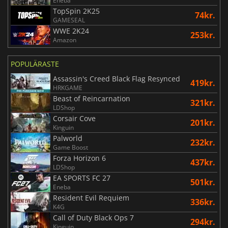
Eneba
TopSpin 2K25
74kr.
GAMESEAL
WWE 2K24
253kr.
Amazon
POPULÄRASTE
Assassin's Creed Black Flag Resynced
419kr.
HRKGAME
Beast of Reincarnation
321kr.
LDShop
Corsair Cove
201kr.
Kinguin
Palworld
232kr.
Game Boost
Forza Horizon 6
437kr.
LDShop
EA SPORTS FC 27
501kr.
Eneba
Resident Evil Requiem
336kr.
K4G
Call of Duty Black Ops 7
294kr.
Kinguin