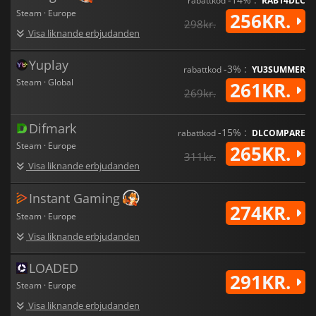
rabattkod
RAB14DLC
Steam · Europe
256KR.
298kr.
Visa liknande erbjudanden
Yuplay
-3% :
rabattkod
YU3SUMMER
Steam · Global
261KR.
269kr.
Difmark
-15% :
rabattkod
DLCOMPARE
Steam · Europe
265KR.
311kr.
Visa liknande erbjudanden
Instant Gaming
274KR.
Steam · Europe
Visa liknande erbjudanden
LOADED
291KR.
Steam · Europe
Visa liknande erbjudanden