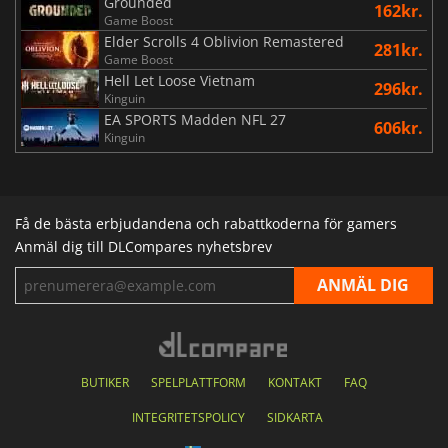
Grounded
162kr.
Game Boost
Elder Scrolls 4 Oblivion Remastered
281kr.
Game Boost
Hell Let Loose Vietnam
296kr.
Kinguin
EA SPORTS Madden NFL 27
606kr.
Kinguin
Få de bästa erbjudandena och rabattkoderna för gamers
Anmäl dig till DLCompares nyhetsbrev
BUTIKER
SPELPLATTFORM
KONTAKT
FAQ
INTEGRITETSPOLICY
SIDKARTA