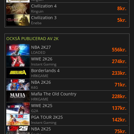
Civilization 4
8kr.
Kinguin
Civilization 3
5kr.
Eneba
OCKSÅ PUBLICERAD AV 2K
NBA 2K27
556kr.
LOADED
WWE 2K26
274kr.
Instant Gaming
Borderlands 4
233kr.
HRKGAME
NBA 2K26
71kr.
K4G
Mafia The Old Country
228kr.
HRKGAME
WWE 2K25
137kr.
G2A
PGA TOUR 2K25
142kr.
Instant Gaming
NBA 2K25
75kr.