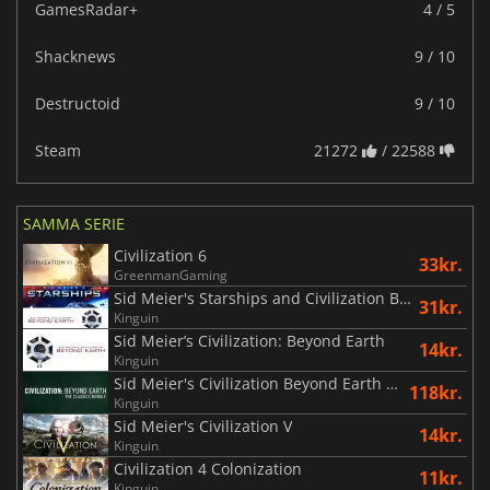
GamesRadar+
4 / 5
Shacknews
9 / 10
Destructoid
9 / 10
Steam
21272
/ 22588
SAMMA SERIE
Civilization 6
33kr.
GreenmanGaming
Sid Meier's Starships and Civilization Beyond Earth
31kr.
Kinguin
Sid Meier’s Civilization: Beyond Earth
14kr.
Kinguin
Sid Meier's Civilization Beyond Earth Classics Bundle
118kr.
Kinguin
Sid Meier's Civilization V
14kr.
Kinguin
Civilization 4 Colonization
11kr.
Kinguin