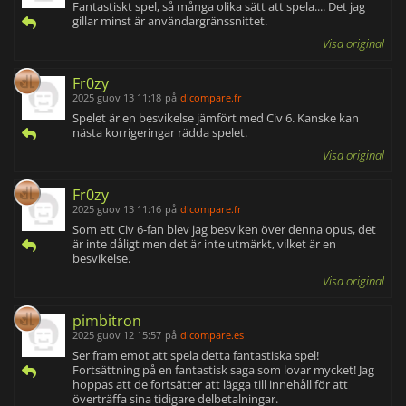
Fantastiskt spel, så många olika sätt att spela.... Det jag
gillar minst är användargränssnittet.
Visa original
Fr0zy
2025 guov 13 11:18
på
dlcompare.fr
Spelet är en besvikelse jämfört med Civ 6. Kanske kan
nästa korrigeringar rädda spelet.
Visa original
Fr0zy
2025 guov 13 11:16
på
dlcompare.fr
Som ett Civ 6-fan blev jag besviken över denna opus, det
är inte dåligt men det är inte utmärkt, vilket är en
besvikelse.
Visa original
pimbitron
2025 guov 12 15:57
på
dlcompare.es
Ser fram emot att spela detta fantastiska spel!
Fortsättning på en fantastisk saga som lovar mycket! Jag
hoppas att de fortsätter att lägga till innehåll för att
överträffa sina tidigare delbetalningar.