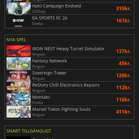
Halo Campaign Evolved
310kr.
LDShop
EA SPORTS FC 26
161kr.
Eneba
NYA SPEL
IRON NEST Heavy Turret Simulator
137kr.
Kinguin
Fantasy Network
45kr.
Kinguin
Sovereign Tower
120kr.
Kinguin
ReStory Chill Electronics Repairs
112kr.
Kinguin
Montabi
116kr.
Eneba
Marvel Tokon Fighting Souls
411kr.
Kinguin
SNART TILLGÄNGLIGT