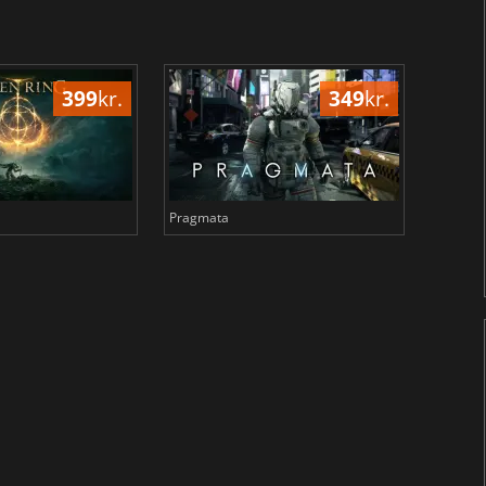
399
kr.
349
kr.
Pragmata
Total 