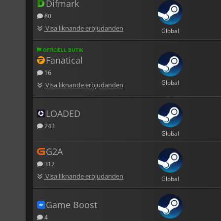
Difmark
80
Visa liknande erbjudanden
Global
OFFICIELL BUTIK
Fanatical
16
Global
Visa liknande erbjudanden
LOADED
243
Global
G2A
312
Visa liknande erbjudanden
Global
Game Boost
4