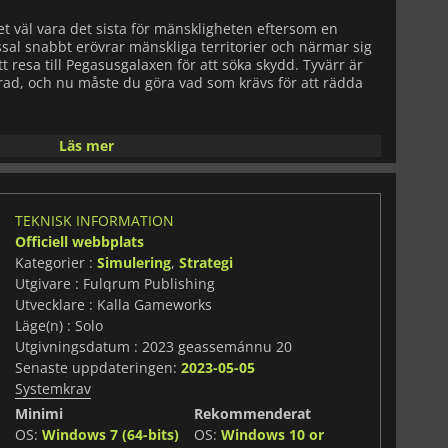
et väl vara det sista för mänskligheten eftersom en
al snabbt erövrar mänskliga territorier och närmar sig
t resa till Pegasusgalaxen för att söka skydd. Tyvärr är
ad, och nu måste du göra vad som krävs för att rädda
ioner som försöker erövra nytt territorium: EU:s Zeus Link
Läs mer
Fleet och Daras Combine Al-Musta'mara Fleet. Delta i en
där du kan närma dig varje situation på flera olika sätt,
TEKNISK INFORMATION
ar är du redo att fatta svåra och moraliskt tveksamma
Officiell webbplats
mn. I
The Pegasus Expedition
får varje handling du gör
Kategorier :
Simulering
,
Strategi
Utgivare : Fulqrum Publishing
Utvecklare : Kalla Gameworks
Läge(n) : Solo
Utgivningsdatum : 2023 geassemánnu 20
Senaste uppdateringen:
2023-05-05
Systemkrav
Minimi
Rekommenderat
OS:
Windows 7 (64-bits)
OS:
Windows 10 or