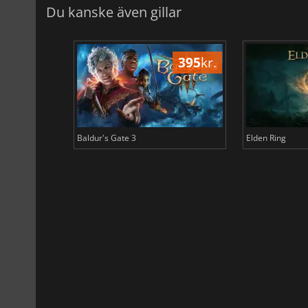
Du kanske även gillar
500
kr.
395
kr.
Baldur's Gate 3
Elden Ring