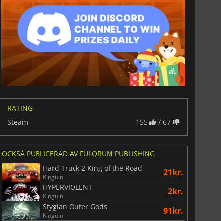
RATING
Steam
155
/ 67
OCKSÅ PUBLICERAD AV FULQRUM PUBLISHING
Hard Truck 2 King of the Road
21kr.
Kinguin
HYPERVIOLENT
2kr.
Kinguin
Stygian Outer Gods
91kr.
Kinguin