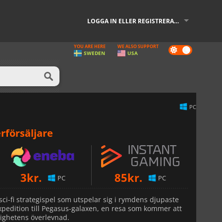
LOGGA IN ELLER REGISTRERA DIG
YOU ARE HERE
WE ALSO SUPPORT
Dark
SWEDEN
USA
mode
PC
rförsäljare
3
kr.
85
kr.
PC
PC
sci-fi strategispel som utspelar sig i rymdens djupaste
expedition till Pegasus-galaxen, en resa som kommer att
ighetens överlevnad.