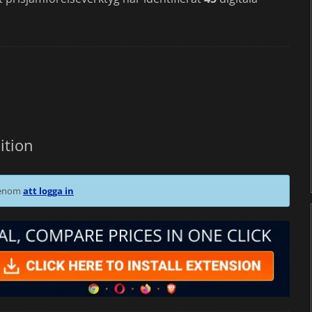
ition
 genom
att logga in