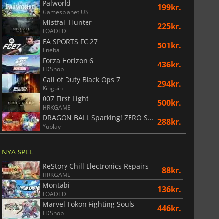
Palworld
199kr.
Gamesplanet US
Mistfall Hunter
225kr.
LOADED
EA SPORTS FC 27
74
kr.
169
kr.
501kr.
Eneba
Forza Horizon 6
436kr.
LDShop
Call of Duty Black Ops 7
294kr.
Kinguin
007 First Light
War WARHAMMER 3
Lies Of P
500kr.
HRKGAME
DRAGON BALL Sparking! ZERO Super Limit Breaking NEO
288kr.
Yuplay
NYA SPEL
ReStory Chill Electronics Repairs
88kr.
HRKGAME
Montabi
136kr.
LOADED
Marvel Tokon Fighting Souls
446kr.
LDShop