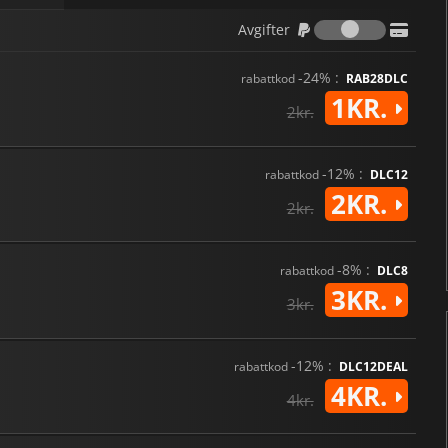
Avgifter
Avgifter
-24% :
rabattkod
RAB28DLC
1KR.
2kr.
-12% :
rabattkod
DLC12
2KR.
2kr.
-8% :
rabattkod
DLC8
3KR.
3kr.
-12% :
rabattkod
DLC12DEAL
4KR.
4kr.