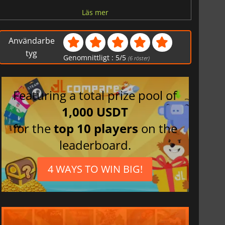
Ryska
Läs mer
Användarbe
tyg
Genomnittligt :
5
/
5
(
6
röster)
Featuring a total prize pool of
1,000 USDT
for the
top 10 players
on the
leaderboard.
4 WAYS TO WIN BIG!