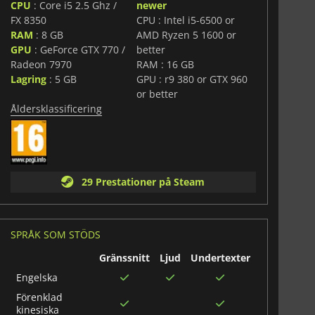
CPU
: Core i5 2.5 Ghz /
newer
FX 8350
CPU : Intel i5-6500 or
RAM
: 8 GB
AMD Ryzen 5 1600 or
GPU
: GeForce GTX 770 /
better
Radeon 7970
RAM : 16 GB
Lagring
: 5 GB
GPU : r9 380 or GTX 960
or better
Åldersklassificering
29 Prestationer på Steam
SPRÅK SOM STÖDS
Gränssnitt
Ljud
Undertexter
Engelska
Förenklad
kinesiska