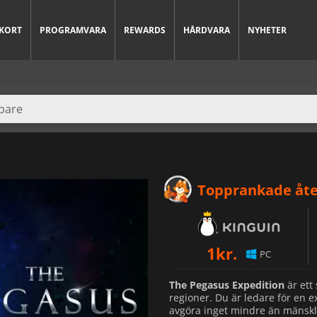
KORT
PROGRAMVARA
REWARDS
HÅRDVARA
NYHETER
Topprankade åte
1
kr.
PC
The Pegasus Expedition
är ett 
regioner. Du är ledare för en 
avgöra inget mindre än mänskl