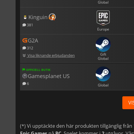
Global
Kinguin
381
Europe
G2A
312
Gift
Visa liknande erbjudanden
Global
OFFICIELL BUTIK
Gamesplanet US
6
Global
VI
(*) Vi upptäckte den här produkten tillgänglig från
Epic Games
på
PC
. Spelet kommer i
2
utgåvor. Vårt