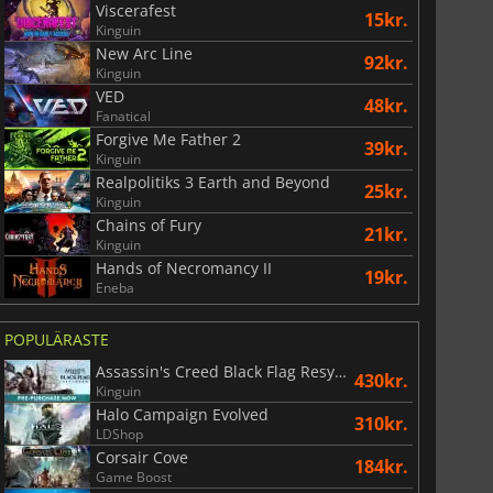
Viscerafest
15kr.
Kinguin
New Arc Line
92kr.
Kinguin
VED
48kr.
Fanatical
Forgive Me Father 2
39kr.
Kinguin
Realpolitiks 3 Earth and Beyond
25kr.
Kinguin
Chains of Fury
21kr.
Kinguin
Hands of Necromancy II
19kr.
Eneba
POPULÄRASTE
Assassin's Creed Black Flag Resynced
430kr.
Kinguin
Halo Campaign Evolved
310kr.
LDShop
Corsair Cove
184kr.
Game Boost