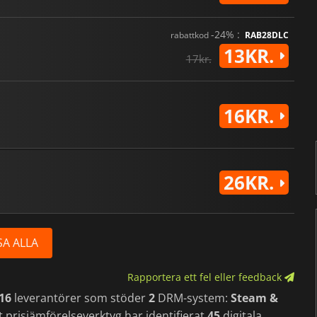
-24% :
rabattkod
RAB28DLC
13KR.
17kr.
16KR.
26KR.
SA ALLA
Rapportera ett fel eller feedback
16
leverantörer som stöder
2
DRM-system:
Steam &
 prisjämförelseverktyg har identifierat
45
digitala