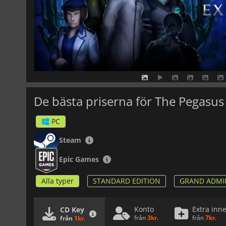
De bästa priserna för The Pegasus
PC
Steam
Epic Games
Alla typer
STANDARD EDITION
GRAND ADMIR
Konto
Extra inne
CD Key
från
3kr.
från
7kr.
från
1kr.