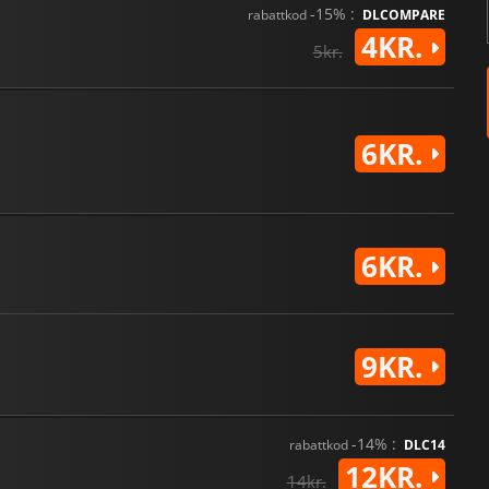
-15% :
rabattkod
DLCOMPARE
4KR.
5kr.
6KR.
6KR.
9KR.
-14% :
rabattkod
DLC14
12KR.
14kr.