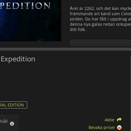
Året är 2262, och det kan myck
främmande art känd som Coloss
jorden. Du har fått i uppdrag at
denna nya galax redan ockuper
ditt folk.
Spela som en av tre stora frakt
Fleet, USA:s 1st Expeditionary 
återspelbar 4x strategikampanj 
från diplomati till totalt krig.
 Expedition
Oavsett vilken kampanj du spel
beslut, allt i överlevnadens na
konsekvenser.
AL EDITION
Aktie
håll
Bevaka priser