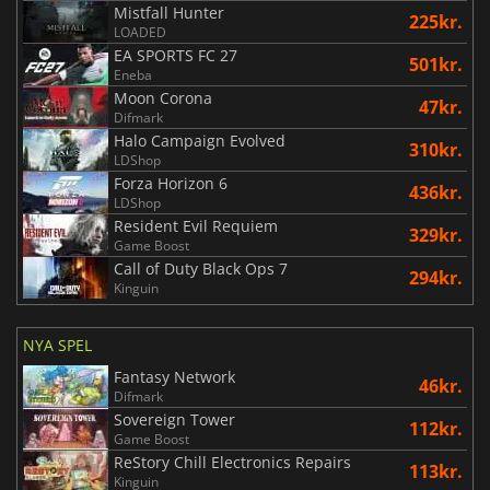
Mistfall Hunter
225kr.
LOADED
EA SPORTS FC 27
501kr.
Eneba
Moon Corona
47kr.
Difmark
Halo Campaign Evolved
310kr.
LDShop
Forza Horizon 6
436kr.
LDShop
Resident Evil Requiem
329kr.
Game Boost
Call of Duty Black Ops 7
294kr.
Kinguin
NYA SPEL
Fantasy Network
46kr.
Difmark
Sovereign Tower
112kr.
Game Boost
ReStory Chill Electronics Repairs
113kr.
Kinguin