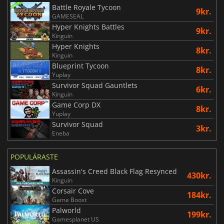
Battle Royale Tycoon
9kr.
GAMESEAL
Hyper Knights Battles
9kr.
Kinguin
Hyper Knights
8kr.
Kinguin
Blueprint Tycoon
8kr.
Yuplay
Survivor Squad Gauntlets
6kr.
Kinguin
Game Corp DX
8kr.
Yuplay
Survivor Squad
3kr.
Eneba
POPULÄRASTE
Assassin's Creed Black Flag Resynced
430kr.
Kinguin
Corsair Cove
184kr.
Game Boost
Palworld
199kr.
Gamesplanet US