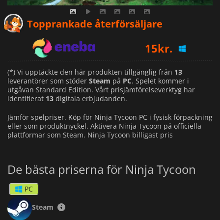
11
kr.
Topprankade återförsäljare
15
kr.
10
kr.
(*) Vi upptäckte den här produkten tillgänglig från
13
leverantörer som stöder
Steam
på
PC
. Spelet kommer i
utgåvan Standard Edition. Vårt prisjämförelseverktyg har
identifierat
13
digitala erbjudanden.
Jämför spelpriser. Köp för Ninja Tycoon PC i fysisk förpackning
eller som produktnyckel. Aktivera Ninja Tycoon på officiella
plattformar som Steam. Ninja Tycoon billigast pris
De bästa priserna för Ninja Tycoon
PC
Steam