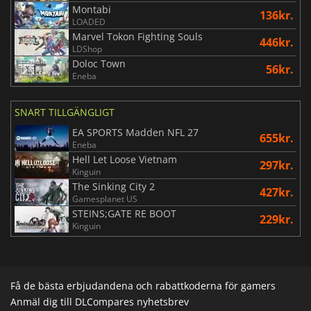
Montabi
136kr.
LOADED
Marvel Tokon Fighting Souls
446kr.
LDShop
Doloc Town
56kr.
Eneba
SNART TILLGÄNGLIGT
EA SPORTS Madden NFL 27
655kr.
Eneba
Hell Let Loose Vietnam
297kr.
Kinguin
The Sinking City 2
427kr.
Gamesplanet US
STEINS;GATE RE BOOT
229kr.
Kinguin
Få de bästa erbjudandena och rabattkoderna för gamers
Anmäl dig till DLCompares nyhetsbrev