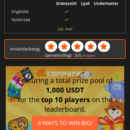
Gränssnitt
Ljud
Undertexter
Engelska
Italienska
Spanska
Läs mer
Polska
Brasiliansk
Användarbetyg
portugisiska
Genomnittligt :
5
/
5
(
5
röster)
Koreanska
Franska
Tyska
Featuring a total prize pool of
Japanska
1,000 USDT
Ryska
for the
top 10 players
on the
Traditionell
kinesiska
leaderboard.
Portugisiska
Förenklad kinesiska
4 WAYS TO WIN BIG!