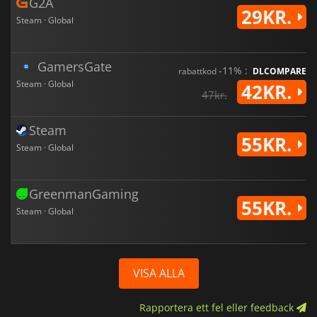
G2A
29KR.
Steam · Global
GamersGate
-11% :
rabattkod
DLCOMPARE
Steam · Global
42KR.
47kr.
Steam
55KR.
Steam · Global
GreenmanGaming
55KR.
Steam · Global
VISA ALLA
Rapportera ett fel eller feedback