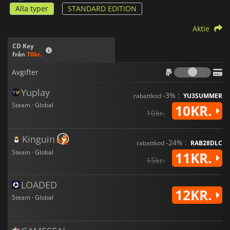
Alla typer
STANDARD EDITION
Aktie
CD Key
från
10kr.
Avgif
Avgifter
Yuplay
-3% :
rabattkod
YU3SUMMER
Steam · Global
10KR.
10kr.
Kinguin
-24% :
rabattkod
RAB28DLC
Steam · Global
11KR.
15kr.
LOADED
12KR.
Steam · Global