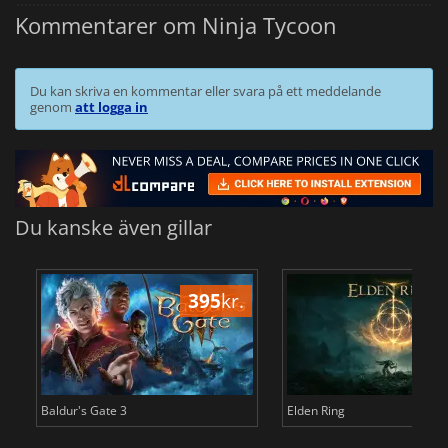
Kommentarer om Ninja Tycoon
Du kan skriva en kommentar eller svara på ett meddelande
genom
att logga in
Du kanske även gillar
395
kr.
3
Baldur's Gate 3
Elden Ring