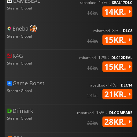
GAMESEAL
-17% :
rabattkod
SEAL17DLC
Steam · Global
14KR.
16kr.
Eneba
-8% :
rabattkod
DLC8
Steam · Global
15KR.
16kr.
K4G
-12% :
rabattkod
DLC12DEAL
Steam · Global
15KR.
18kr.
Game Boost
-14% :
rabattkod
DLC14
Steam · Global
21KR.
24kr.
Difmark
-15% :
rabattkod
DLCOMPARE
Steam · Global
28KR.
33kr.