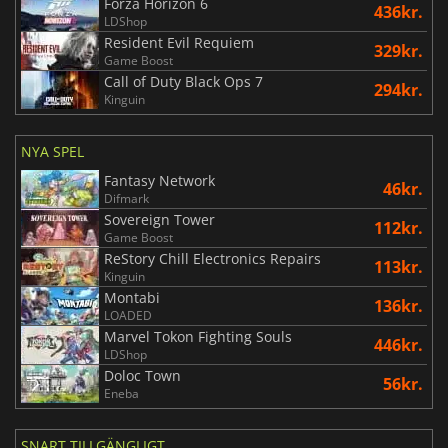
Forza Horizon 6
436kr.
LDShop
Resident Evil Requiem
329kr.
Game Boost
Call of Duty Black Ops 7
294kr.
Kinguin
NYA SPEL
Fantasy Network
46kr.
Difmark
Sovereign Tower
112kr.
Game Boost
ReStory Chill Electronics Repairs
113kr.
Kinguin
Montabi
136kr.
LOADED
Marvel Tokon Fighting Souls
446kr.
LDShop
Doloc Town
56kr.
Eneba
SNART TILLGÄNGLIGT