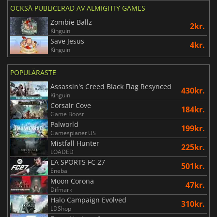
OCKSÅ PUBLICERAD AV ALMIGHTY GAMES
Zombie Ballz
2kr.
Kinguin
Save Jesus
4kr.
Kinguin
POPULÄRASTE
Assassin's Creed Black Flag Resynced
430kr.
Kinguin
Corsair Cove
184kr.
Game Boost
Palworld
199kr.
Gamesplanet US
Mistfall Hunter
225kr.
LOADED
EA SPORTS FC 27
501kr.
Eneba
Moon Corona
47kr.
Difmark
Halo Campaign Evolved
310kr.
LDShop