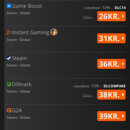
Game Boost
-14% :
rabattkod
DLC14
Steam · Global
26KR.
30kr.
Instant Gaming
31KR.
Steam · Global
Steam
36KR.
Steam · Global
Difmark
-15% :
rabattkod
DLCOMPARE
Steam · Global
38KR.
44kr.
G2A
39KR.
Steam · Global