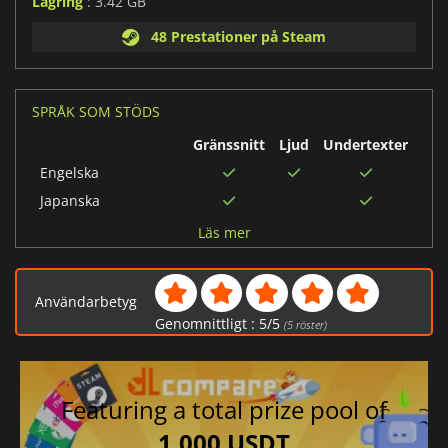
Lagring
: 3.42 GB
48 Prestationer på Steam
SPRÅK SOM STÖDS
Gränssnitt
Ljud
Undertexter
Engelska
Japanska
Italienska
Läs mer
Förenklad kinesiska
Koreanska
Användarbetyg
Spanska
Genomnittligt :
5
/
5
(
5
röster)
Turkiska
Polska
Tyska
Featuring a total prize pool of
Ryska
1,000 USDT