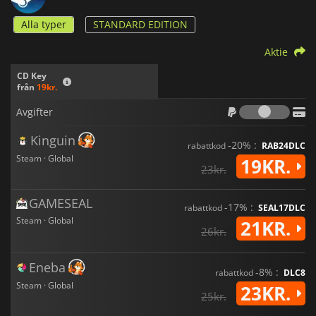
Alla typer
STANDARD EDITION
Aktie
CD Key
från
19kr.
Avgif
Avgifter
Kinguin
-20% :
rabattkod
RAB24DLC
Steam · Global
19KR.
23kr.
GAMESEAL
-17% :
rabattkod
SEAL17DLC
Steam · Global
21KR.
26kr.
Eneba
-8% :
rabattkod
DLC8
Steam · Global
23KR.
25kr.