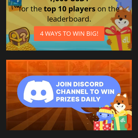
Brasiliansk
for the
top 10 players
on the
portugisiska
leaderboard.
4 WAYS TO WIN BIG!