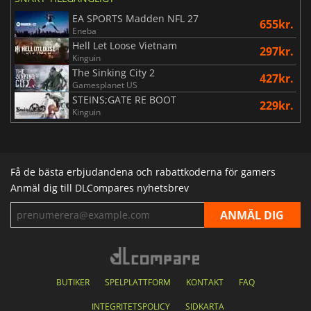
EA SPORTS Madden NFL 27
655kr.
Eneba
Hell Let Loose Vietnam
297kr.
Kinguin
The Sinking City 2
427kr.
Gamesplanet US
STEINS;GATE RE BOOT
229kr.
Kinguin
Få de bästa erbjudandena och rabattkoderna för gamers
Anmäl dig till DLCompares nyhetsbrev
BUTIKER
SPELPLATTFORM
KONTAKT
FAQ
INTEGRITETSPOLICY
SIDKARTA