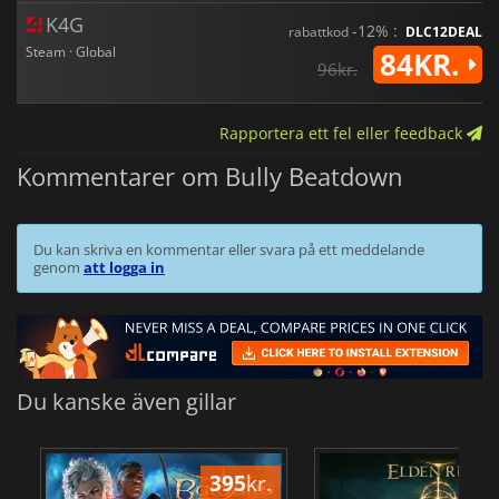
K4G
-12% :
rabattkod
DLC12DEAL
Steam · Global
84KR.
96kr.
Rapportera ett fel eller feedback
Kommentarer om Bully Beatdown
Du kan skriva en kommentar eller svara på ett meddelande
genom
att logga in
Du kanske även gillar
395
kr.
3