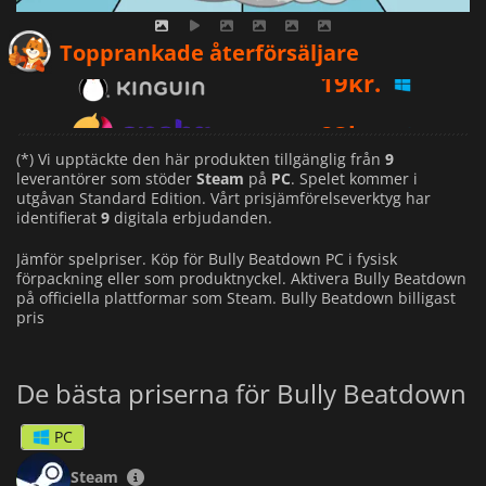
19
kr.
Topprankade återförsäljare
23
kr.
31
kr.
(*) Vi upptäckte den här produkten tillgänglig från
9
leverantörer som stöder
Steam
på
PC
. Spelet kommer i
utgåvan Standard Edition. Vårt prisjämförelseverktyg har
identifierat
9
digitala erbjudanden.
Jämför spelpriser. Köp för Bully Beatdown PC i fysisk
förpackning eller som produktnyckel. Aktivera Bully Beatdown
på officiella plattformar som Steam. Bully Beatdown billigast
pris
De bästa priserna för Bully Beatdown
PC
Steam