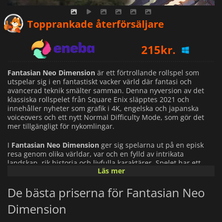
213
kr.
Topprankade återförsäljare
215
kr.
438
kr.
Fantasian Neo Dimension
är ett förtrollande rollspel som
utspelar sig i en fantastiskt vacker värld där fantasi och
avancerad teknik smälter samman. Denna nyversion av det
klassiska rollspelet från Square Enix släpptes 2021 och
innehåller nyheter som grafik i 4K, engelska och japanska
voiceovers och ett nytt Normal Difficulty Mode, som gör det
mer tillgängligt för nykomlingar.
I
Fantasian Neo Dimension
ger sig spelarna ut på en episk
resa genom olika världar, var och en fylld av intrikata
landskap, rik historia och livfulla karaktärer. Spelet har ett
Läs mer
unikt turbaserat stridssystem som uppmuntrar strategiskt
tänkande och kreativitet, vilket gör att spelarna kan utnyttja
De bästa priserna för Fantasian Neo
elementen och kalla på kraftfulla följeslagare.
Dimension
När spelarna navigerar genom Neo Dimension avslöjar de
mysterierna i ett splittrat universum där magi och maskiner