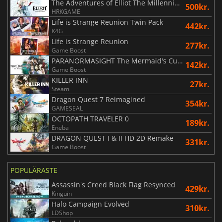
The Adventures of Elliot The Millennium Tales
500kr.
HRKGAME
Life is Strange Reunion Twin Pack
442kr.
K4G
Life is Strange Reunion
277kr.
Game Boost
PARANORMASIGHT The Mermaid's Curse
142kr.
Game Boost
KILLER INN
27kr.
Steam
Dragon Quest 7 Reimagined
354kr.
GAMESEAL
OCTOPATH TRAVELER 0
189kr.
Eneba
DRAGON QUEST I & II HD 2D Remake
331kr.
Game Boost
POPULÄRASTE
Assassin's Creed Black Flag Resynced
429kr.
Kinguin
Halo Campaign Evolved
310kr.
LDShop