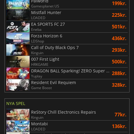
Palworld
199kr.
Gamesplanet US
Mistfall Hunter
225kr.
LOADED
EA SPORTS FC 27
501kr.
Eneba
Forza Horizon 6
436kr.
LDShop
Call of Duty Black Ops 7
293kr.
Kinguin
007 First Light
500kr.
HRKGAME
DRAGON BALL Sparking! ZERO Super Limit Breaking NEO
288kr.
Yuplay
Resident Evil Requiem
328kr.
Game Boost
NYA SPEL
ReStory Chill Electronics Repairs
77kr.
Kinguin
Montabi
136kr.
LOADED