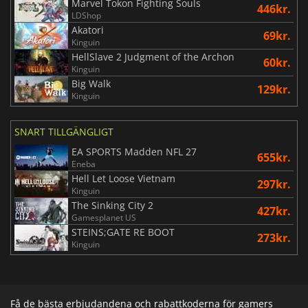
Marvel Tokon Fighting Souls
446kr.
LDShop
Akatori
69kr.
Kinguin
HellSlave 2 Judgment of the Archon
60kr.
Kinguin
Big Walk
129kr.
Kinguin
SNART TILLGÄNGLIGT
EA SPORTS Madden NFL 27
655kr.
Eneba
Hell Let Loose Vietnam
297kr.
Kinguin
The Sinking City 2
427kr.
Gamesplanet US
STEINS;GATE RE BOOT
273kr.
Kinguin
Få de bästa erbjudandena och rabattkoderna för gamers