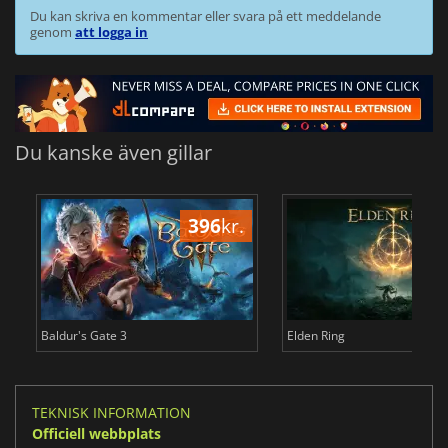
Du kan skriva en kommentar eller svara på ett meddelande
genom
att logga in
Du kanske även gillar
396
kr.
3
Baldur's Gate 3
Elden Ring
TEKNISK INFORMATION
Officiell webbplats