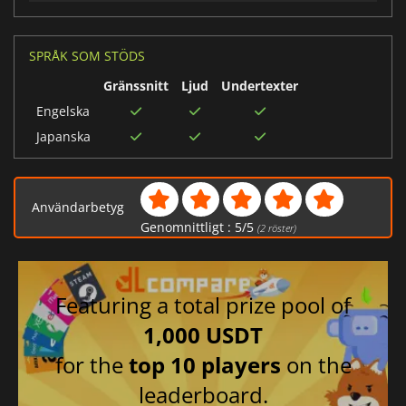
SPRÅK SOM STÖDS
Gränssnitt
Ljud
Undertexter
Engelska
Japanska
Användarbetyg
Genomnittligt :
5
/
5
(
2
röster)
Featuring a total prize pool of
1,000 USDT
for the
top 10 players
on the
leaderboard.