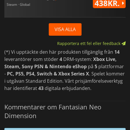
438KR.
Steam · Global
VISA ALLA
Rapportera ett fel eller feedback
(*) Vi upptäckte den här produkten tillgänglig från
14
leverantörer som stöder
4
DRM-system:
Xbox Live,
Steam, Sony PSN & Nintendo eShop
på
5
plattformar
-
PC, PS5, PS4, Switch & Xbox Series X
. Spelet kommer
i utgåvan Standard Edition. Vårt prisjämförelseverktyg
har identifierat
43
digitala erbjudanden.
Kommentarer om Fantasian Neo
Dimension