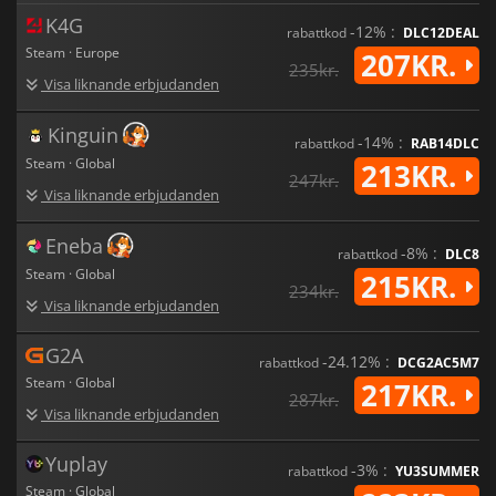
K4G
-12% :
rabattkod
DLC12DEAL
Steam · Europe
207KR.
235kr.
Visa liknande erbjudanden
Kinguin
-14% :
rabattkod
RAB14DLC
Steam · Global
213KR.
247kr.
Visa liknande erbjudanden
Eneba
-8% :
rabattkod
DLC8
Steam · Global
215KR.
234kr.
Visa liknande erbjudanden
G2A
-24.12% :
rabattkod
DCG2AC5M7
Steam · Global
217KR.
287kr.
Visa liknande erbjudanden
Yuplay
-3% :
rabattkod
YU3SUMMER
Steam · Global