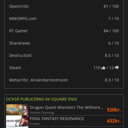
Opencritic
81 / 100
MMORPG.com
7 / 10
PC Gamer
84 / 100
Shacknews
6 / 10
Destructoid
8.5 / 10
Steam
110
/ 12
Metacritic: Användarrecension
8.3 / 10
OCKSÅ PUBLICERAD AV SQUARE ENIX
Dragon Quest Monsters The Withered World
520kr.
Instant Gaming
FINAL FANTASY RESONANCE
432kr.
Eneba