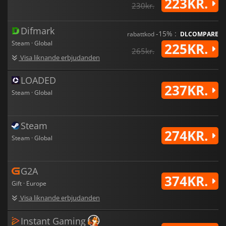
223KR.
230kr.
Difmark
-15% :
rabattkod
DLCOMPARE
Steam · Global
225KR.
265kr.
Visa liknande erbjudanden
LOADED
237KR.
Steam · Global
Steam
274KR.
Steam · Global
G2A
374KR.
Gift · Europe
Visa liknande erbjudanden
Instant Gaming