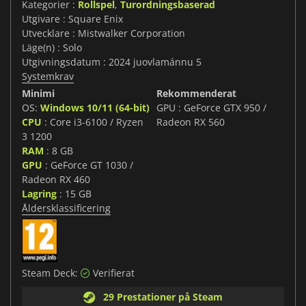
Kategorier :
Rollspel
,
Turordningsbaserad
Utgivare : Square Enix
Utvecklare : Mistwalker Corporation
Läge(n) : Solo
Utgivningsdatum : 2024 juovlamánnu 5
Systemkrav
Minimi
Rekommenderat
OS:
Windows 10/11 (64-bit)
GPU : GeForce GTX 950 /
CPU
: Core i3-6100 / Ryzen
Radeon RX 560
3 1200
RAM
: 8 GB
GPU
: GeForce GT 1030 /
Radeon RX 460
Lagring
: 15 GB
Åldersklassificering
Steam Deck:
Verifierat
29 Prestationer på Steam