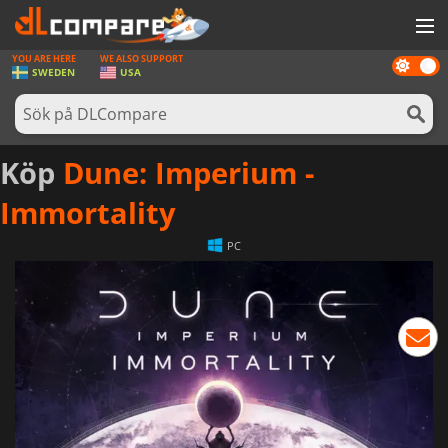
YOU ARE HERE
WE ALSO SUPPORT
Dark
SPEL
SWEDEN
USA
mode
SPELKORT
PROGRAMVARA
Köp
Dune: Imperium -
REWARDS
Immortality
HÅRDVARA
PC
NYHETER
LOGGA IN ELLER REGISTRERA DIG