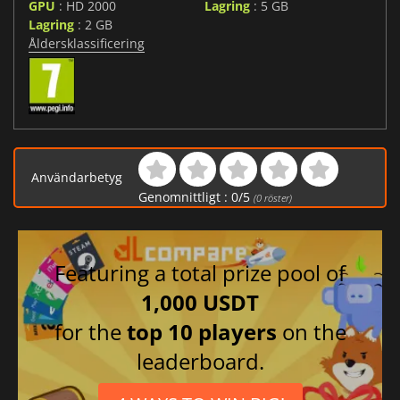
GPU
: HD 2000
Lagring
: 5 GB
Lagring
: 2 GB
Åldersklassificering
Användarbetyg
Genomnittligt :
0
/
5
(
0
röster)
Featuring a total prize pool of
1,000 USDT
for the
top 10 players
on the
leaderboard.