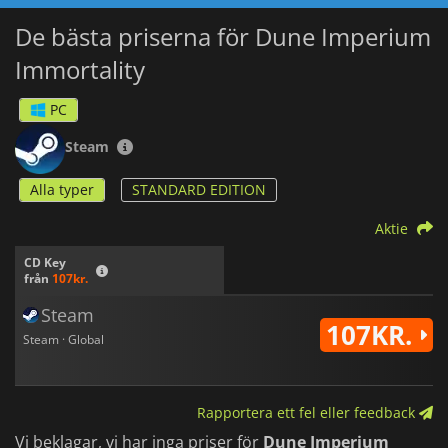
kortlekar byggs och hur spelomgångar utvecklas, vilket
inbjuder till kreativa experiment.
De bästa priserna för Dune Imperium
Immortality
Expansionen innehåller också en rad nya Imperium- och
Tleilaxu-kort samt ytterligare Intrigue-kort som förstärker
kärnspelets oförutsägbarhet. En "Family Atomics"-bricka med
PC
begränsad användning ger spelarna möjlighet att en gång
per spel återställa Imperium-raden, vilket skapar dramatiska
Steam
spänningsmoment och förändrar det strategiska landskapet.
Alla typer
STANDARD EDITION
Dune: Imperium - Immortality
är perfekt för spelare som
gillar motorbyggande, kortlekssynergi och komplicerat
Aktie
beslutsfattande och tillför ett mörkare och mer invecklat lager
till en upplevelse som redan är ganska spännande.
CD Key
från
107kr.
Steam
107KR.
Steam · Global
Rapportera ett fel eller feedback
Vi beklagar, vi har inga priser för
Dune Imperium