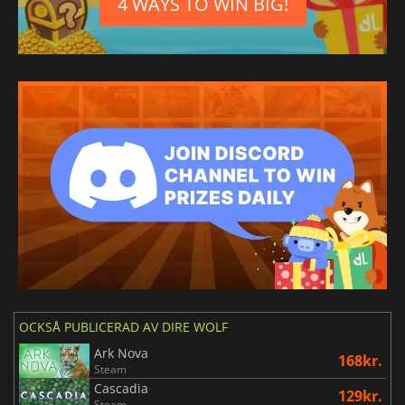
4 WAYS TO WIN BIG!
OCKSÅ PUBLICERAD AV DIRE WOLF
Ark Nova
168kr.
Steam
Cascadia
129kr.
Steam