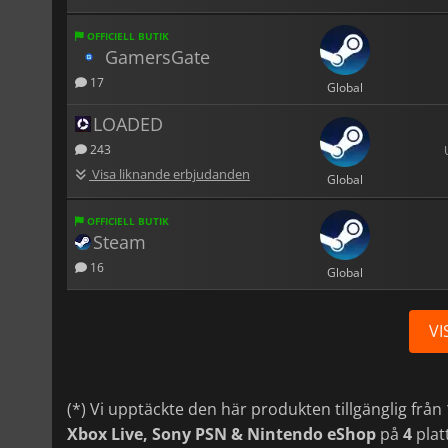
OFFICIELL BUTIK
GamersGate
17
Global
LOADED
243
Visa liknande erbjudanden
Global
OFFICIELL BUTIK
Steam
16
Global
VI
(*) Vi upptäckte den här produkten tillgänglig från
Xbox Live, Sony PSN & Nintendo eShop
på
4
plat