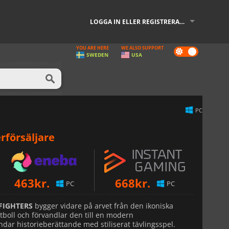
LOGGA IN ELLER REGISTRERA DIG
YOU ARE HERE
WE ALSO SUPPORT
Dark
SWEDEN
USA
mode
PC
rförsäljare
463
kr.
668
kr.
PC
PC
FIGHTERS
bygger vidare på arvet från den ikoniska
boll och förvandlar den till en modern
dar historieberättande med stiliserat tävlingsspel.