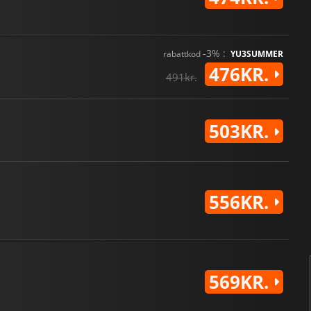
-3% :
rabattkod
YU3SUMMER
476KR.
491kr.
503KR.
556KR.
569KR.