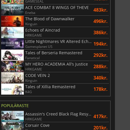
GAMESEAL
ACE COMBAT 8 WINGS OF THEVE
483kr.
Eneba
The Blood of Dawnwalker
496kr.
Kinguin
Echoes of Aincrad
386kr.
HRKGAME
Little Nightmares VR Altered Echoes
194kr.
Gamesplanet US
Tales of Berseria Remastered
292kr.
Fanatical
MY HERO ACADEMIA All’s Justice
288kr.
HRKGAME
CODE VEIN 2
340kr.
Kinguin
Tales of Xillia Remastered
178kr.
K4G
POPULÄRASTE
Assassin's Creed Black Flag Resynced
417kr.
HRKGAME
Corsair Cove
201kr.