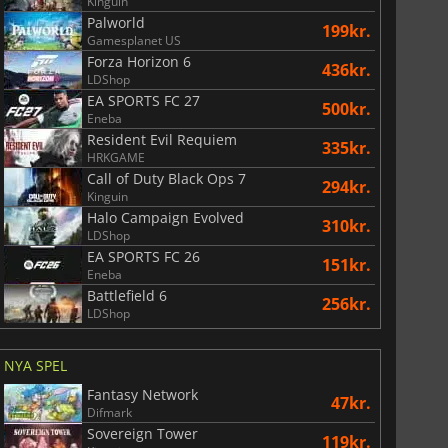
Kinguin
Palworld
199kr.
Gamesplanet US
Forza Horizon 6
436kr.
LDShop
EA SPORTS FC 27
500kr.
Eneba
Resident Evil Requiem
335kr.
HRKGAME
Call of Duty Black Ops 7
294kr.
Kinguin
Halo Campaign Evolved
310kr.
LDShop
EA SPORTS FC 26
151kr.
Eneba
Battlefield 6
256kr.
LDShop
NYA SPEL
Fantasy Network
47kr.
74
kr.
175
kr.
Difmark
Sovereign Tower
119kr.