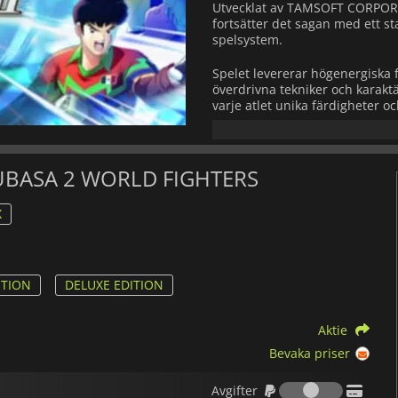
Utvecklat av TAMSOFT CORPORA
fortsätter det sagan med ett s
spelsystem.
Spelet levererar högenergiska f
överdrivna tekniker och karakt
varje atlet unika färdigheter 
passningar, tacklingar, skott o
sekvens av dramatiska konfront
Spelvärlden spänner över 22 la
TSUBASA 2 WORLD FIGHTERS
scenarier inspirerade av World
mellansekvenser och matchhän
X
känslomässiga insatser, vilket 
Vid sidan av huvudberättelsen
anpassningsbart karriärläge dä
inom internationell fotboll. De
ITION
DELUXE EDITION
erbjuder omspelbarhet och sp
Aktie
Med uppgraderad mekanik, utöka
presentationsstil siktar
CAPTAI
Bevaka priser
framåt samtidigt som den bevar
Avgifter
och anime-inspirerat spektakel
Avgifter