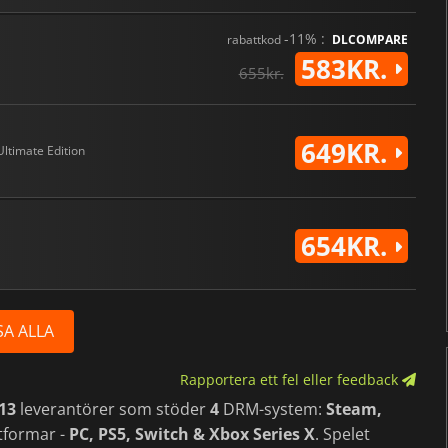
-11% :
rabattkod
DLCOMPARE
583KR.
655kr.
649KR.
Ultimate Edition
654KR.
SA ALLA
Rapportera ett fel eller feedback
13
leverantörer som stöder
4
DRM-system:
Steam,
tformar -
PC, PS5, Switch & Xbox Series X
. Spelet