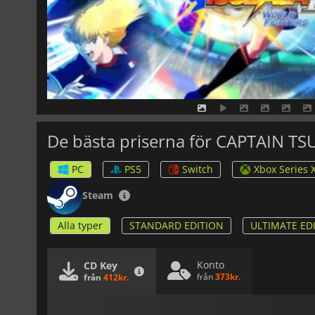
De bästa priserna för CAPTAIN 
PC
PS5
Switch
Xbox Series 
Steam
Alla typer
STANDARD EDITION
ULTIMATE ED
Konto
CD Key
från
373kr.
från
412kr.