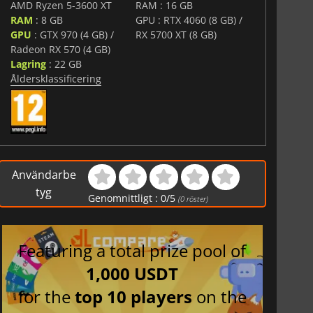
AMD Ryzen 5-3600 XT
RAM : 16 GB
RAM
: 8 GB
GPU : RTX 4060 (8 GB) /
GPU
: GTX 970 (4 GB) /
RX 5700 XT (8 GB)
Radeon RX 570 (4 GB)
Lagring
: 22 GB
Åldersklassificering
Användarbe
tyg
Genomnittligt :
0
/
5
(
0
röster)
Featuring a total prize pool of
1,000 USDT
for the
top 10 players
on the