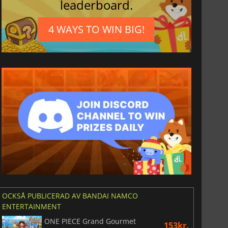
leaderboard.
4 WAYS TO WIN BIG!
OCKSÅ PUBLICERAD AV BANDAI NAMCO
ENTERTAINMENT
ONE PIECE Grand Gourmet
153kr.