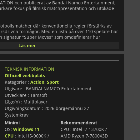
TION och publicerat av Bandai Namco Entertainment,
tarkare fokus på filmisk matchpresentation och utökade
otbollsmatcher där konventionella regler förstärks av
ärsdrivna förmågor. Med en lista på över 110 spelare har
och signatur "Super Moves" som omdefinierar hur
ch räddningar utvecklas under spelet. Varje match blir en
Läs mer
ationer snarare än en traditionell sportsimulering.
ndslag och introducerar ett brett utbud av narrativa
 Youth Arc. Berättelsens utveckling stöds av animerade
TEKNISK INFORMATION
delser som betonar rivalitet, momentumskiftningar och
Officiell webbplats
förstärker seriens dramatiska ton.
Kategorier :
Action
,
Sport
Utgivare : BANDAI NAMCO Entertainment
 kan spelarna delta i "NEW STARS ROUTE", ett
r de skapar en personlig idrottare och stiger i graderna
Utvecklare : Tamsoft
tta läge möjliggör alternativa utvecklingsvägar och
Läge(n) : Multiplayer
elardrivet berättande inom samma universum.
Utgivningsdatum : 2026 borgemánnu 27
Systemkrav
t taktiskt djup och en mer uttrycksfull
Minimi
Rekommenderat
N TSUBASA 2: WORLD FIGHTERS
på att driva franchisen
ar den karaktäristiska blandningen av sportintensitet
OS:
Windows 11
CPU : Intel i7-13700K /
.
CPU
: Intel i5-9600K /
AMD Ryzen 7-7800X3D