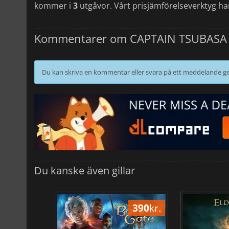
kommer i
3
utgåvor. Vårt prisjämförelseverktyg har
Kommentarer om CAPTAIN TSUBASA
Du kan skriva en kommentar eller svara på ett meddelande
Du kanske även gillar
518
kr.
390
kr.