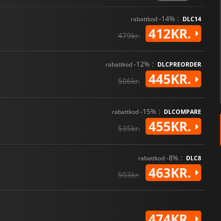
-14% :
rabattkod
DLC14
412KR.
479kr.
-12% :
rabattkod
DLCPREORDER
445KR.
506kr.
-15% :
rabattkod
DLCOMPARE
455KR.
535kr.
-8% :
rabattkod
DLC8
463KR.
503kr.
474KR.