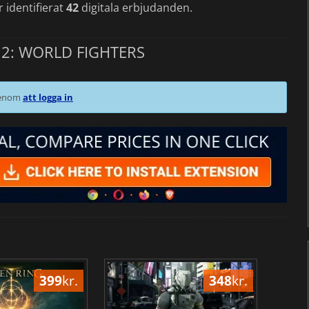
 identifierat
42
digitala erbjudanden.
 2: WORLD FIGHTERS
 genom
att logga in
399
kr.
348
kr.