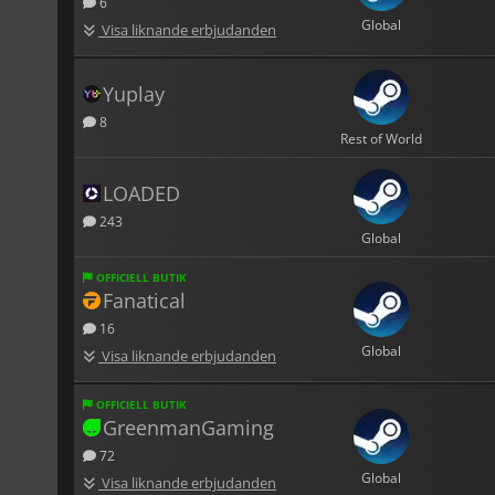
6
Global
Visa liknande erbjudanden
Yuplay
8
Rest of World
LOADED
243
Global
OFFICIELL BUTIK
Fanatical
16
Global
Visa liknande erbjudanden
OFFICIELL BUTIK
GreenmanGaming
72
Global
Visa liknande erbjudanden