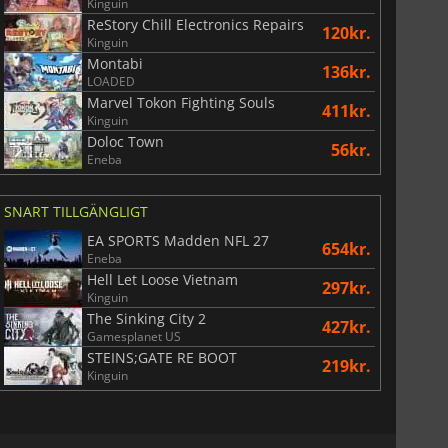
Kinguin
ReStory Chill Electronics Repairs
120kr.
Kinguin
Montabi
War WARHAMMER 3
Lies Of P
136kr.
LOADED
Marvel Tokon Fighting Souls
411kr.
Kinguin
Doloc Town
56kr.
Eneba
SNART TILLGÄNGLIGT
EA SPORTS Madden NFL 27
654kr.
Eneba
Hell Let Loose Vietnam
297kr.
Kinguin
The Sinking City 2
427kr.
Gamesplanet US
STEINS;GATE RE BOOT
219kr.
Kinguin