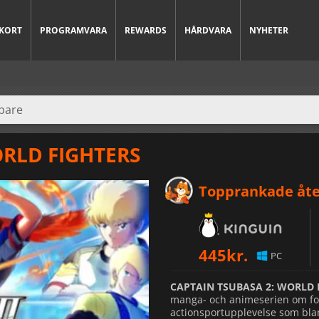
KORT
PROGRAMVARA
REWARDS
HÅRDVARA
NYHETER
ORLD FIGHTERS
Topprankade åte
445
kr.
PC
CAPTAIN TSUBASA 2: WORLD 
manga- och animeserien om fot
actionsportupplevelse som blan