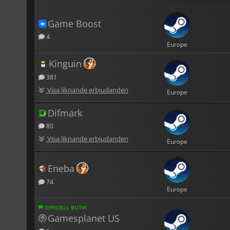
Game Boost
4
Europe
Kinguin
381
Visa liknande erbjudanden
Europe
Difmark
80
Visa liknande erbjudanden
Europe
Eneba
74
Europe
OFFICIELL BUTIK
Gamesplanet US