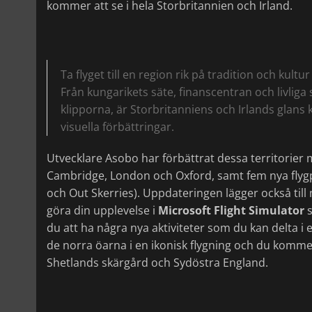
kommer att se i hela Storbritannien och Irland.
Ta flyget till en region rik på tradition och kultu
Från kungarikets säte, finanscentran och livliga 
klipporna, är Storbritanniens och Irlands glans
visuella förbättringar.
Utvecklare Asobo har förbättrat dessa territorier
Cambridge, London och Oxford, samt fem nya flygp
och Out Skerries). Uppdateringen lägger också till
göra din upplevelse i
Microsoft Flight Simulator
du att ha några nya aktiviteter som du kan delta i 
de norra öarna i en ikonisk flygning och du kommer
Shetlands skärgård och Sydöstra England.