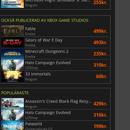
255kr.
Kinguin
OCKSÅ PUBLICERAD AV XBOX GAME STUDIOS
Fable
499kr.
Eneba
Gears of War E Day
493kr.
Eneba
Minecraft Dungeons 2
235kr.
Eneba
Halo Campaign Evolved
310kr.
LDShop
33 Immortals
60kr.
Kinguin
POPULÄRASTE
Assassin's Creed Black Flag Resynced
429kr.
Kinguin
Halo Campaign Evolved
310kr.
LDShop
Palworld
199kr.
Gamesplanet US