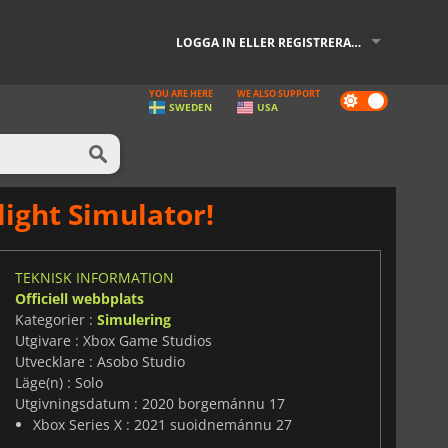
LOGGA IN ELLER REGISTRERA DIG
YOU ARE HERE
WE ALSO SUPPORT
Dark
SWEDEN
USA
mode
light Simulator!
TEKNISK INFORMATION
Officiell webbplats
Kategorier :
Simulering
Utgivare : Xbox Game Studios
Utvecklare : Asobo Studio
Läge(n) : Solo
Utgivningsdatum : 2020 borgemánnu 17
Xbox Series X : 2021 suoidnemánnu 27