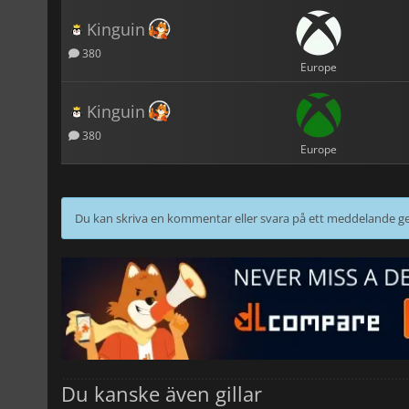
Kinguin
380
Europe
Kinguin
380
Europe
Du kan skriva en kommentar eller svara på ett meddelande
Du kanske även gillar