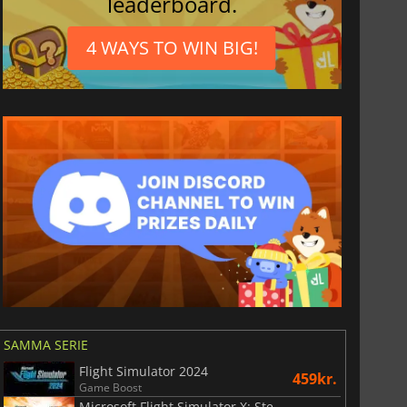
leaderboard.
4 WAYS TO WIN BIG!
SAMMA SERIE
Flight Simulator 2024
459kr.
Game Boost
Microsoft Flight Simulator X: Steam Edition