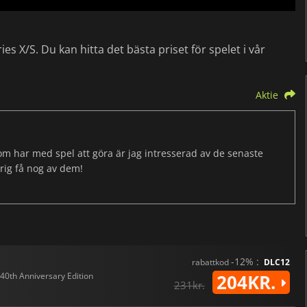
ies X/S. Du kan hitta det bästa priset för spelet i vår
Aktie
som har med spel att göra är jag intresserad av de senaste
drig få nog av dem!
-12% :
rabattkod
DLC12
40th Anniversary Edition
204KR.
231kr.