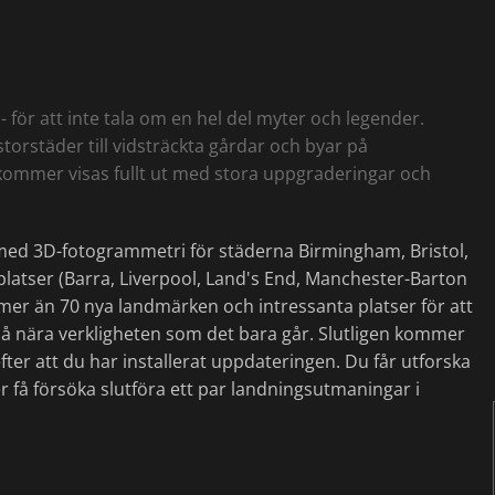
r - för att inte tala om en hel del myter och legender.
storstäder till vidsträckta gårdar och byar på
 kommer visas fullt ut med stora uppgraderingar och
 med 3D-fotogrammetri för städerna Birmingham, Bristol,
latser (Barra, Liverpool, Land's End, Manchester-Barton
 mer än 70 nya landmärken och intressanta platser för att
så nära verkligheten som det bara går. Slutligen kommer
efter att du har installerat uppdateringen. Du får utforska
 få försöka slutföra ett par landningsutmaningar i