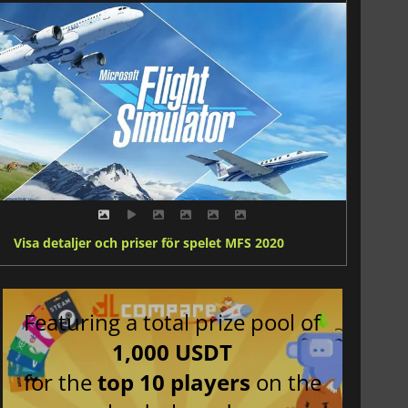
Visa detaljer och priser för spelet MFS 2020
Featuring a total prize pool of
1,000 USDT
for the
top 10 players
on the