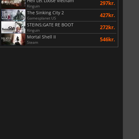
Hell Let Loose Vietnam
297kr.
Kinguin
The Sinking City 2
427kr.
Gamesplanet US
STEINS;GATE RE BOOT
272kr.
Kinguin
Mortal Shell II
546kr.
Steam