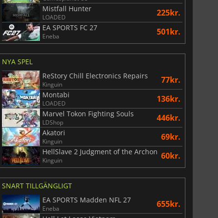
Mistfall Hunter
225kr.
LOADED
EA SPORTS FC 27
501kr.
Eneba
NYA SPEL
ReStory Chill Electronics Repairs
77kr.
Kinguin
Montabi
136kr.
LOADED
Marvel Tokon Fighting Souls
446kr.
LDShop
Akatori
69kr.
Kinguin
HellSlave 2 Judgment of the Archon
60kr.
Kinguin
SNART TILLGÄNGLIGT
EA SPORTS Madden NFL 27
655kr.
Eneba