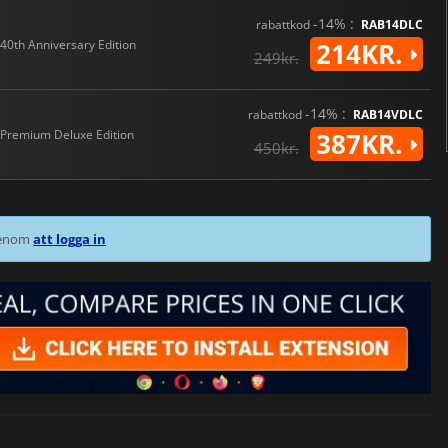
-14% :
rabattkod
RAB14DLC
40th Anniversary Edition
214KR.
249kr.
-14% :
rabattkod
RAB14VDLC
Premium Deluxe Edition
387KR.
450kr.
 genom
att logga in