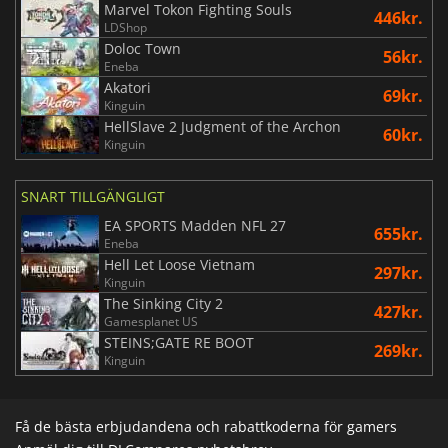
Marvel Tokon Fighting Souls
446kr.
LDShop
Doloc Town
56kr.
Eneba
Akatori
69kr.
Kinguin
HellSlave 2 Judgment of the Archon
60kr.
Kinguin
SNART TILLGÄNGLIGT
EA SPORTS Madden NFL 27
655kr.
Eneba
Hell Let Loose Vietnam
297kr.
Kinguin
The Sinking City 2
427kr.
Gamesplanet US
STEINS;GATE RE BOOT
269kr.
Kinguin
Få de bästa erbjudandena och rabattkoderna för gamers