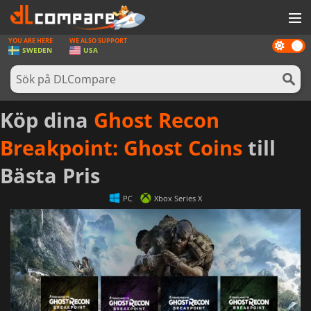
YOU ARE HERE
WE ALSO SUPPORT
Dark
SPEL
SWEDEN
USA
mode
SPELKORT
PROGRAMVARA
Köp dina
Ghost Recon
REWARDS
Breakpoint: Ghost Coins
till
HÅRDVARA
Bästa Pris
NYHETER
PC
Xbox Series X
LOGGA IN ELLER REGISTRERA DIG