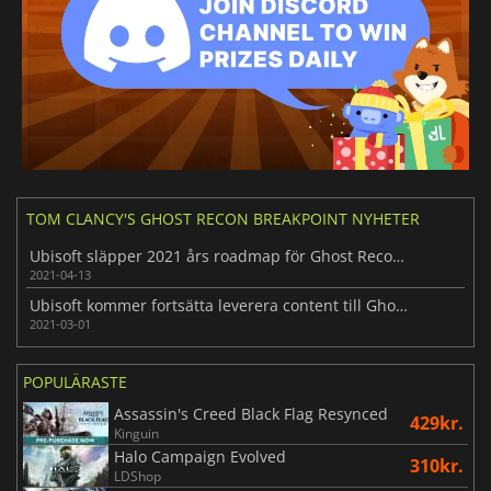
TOM CLANCY'S GHOST RECON BREAKPOINT NYHETER
Ubisoft släpper 2021 års roadmap för Ghost Recon: Breakpoint
2021-04-13
Ubisoft kommer fortsätta leverera content till Ghost Recon Breakpoint under 2021
2021-03-01
POPULÄRASTE
Assassin's Creed Black Flag Resynced
429kr.
Kinguin
Halo Campaign Evolved
310kr.
LDShop