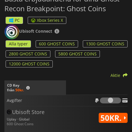
Recon Breakpoint: Ghost Coins
PC
Xbox Series X
Ubisoft Connect
Alla typer
600 GHOST COINS
1300 GHOST COINS
2800 GHOST COINS
5800 GHOST COINS
12000 GHOST COINS
Aktie
CD Key
från
50kr.
Avgif
Avgifter
Ubisoft Store
50KR.
Uplay · Global
600 Ghost Coins