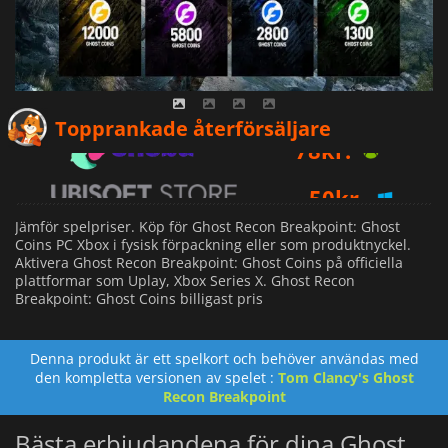
78
kr.
Topprankade återförsäljare
50
kr.
Jämför spelpriser. Köp för Ghost Recon Breakpoint: Ghost
Coins PC Xbox i fysisk förpackning eller som produktnyckel.
Aktivera Ghost Recon Breakpoint: Ghost Coins på officiella
plattformar som Uplay, Xbox Series X. Ghost Recon
Breakpoint: Ghost Coins billigast pris
Denna produkt är ett spelkort och behöver användas med
den kompletta versionen av spelet :
Tom Clancy's Ghost
Recon Breakpoint
Bästa erbjudandena för dina Ghost