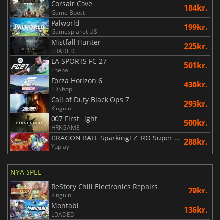
Corsair Cove
184kr.
Game Boost
Palworld
199kr.
Gamesplanet US
Mistfall Hunter
225kr.
LOADED
EA SPORTS FC 27
501kr.
Eneba
Forza Horizon 6
436kr.
LDShop
Call of Duty Black Ops 7
293kr.
Kinguin
007 First Light
500kr.
HRKGAME
DRAGON BALL Sparking! ZERO Super Limit Breaking NEO
288kr.
Yuplay
NYA SPEL
ReStory Chill Electronics Repairs
79kr.
Kinguin
Montabi
136kr.
LOADED