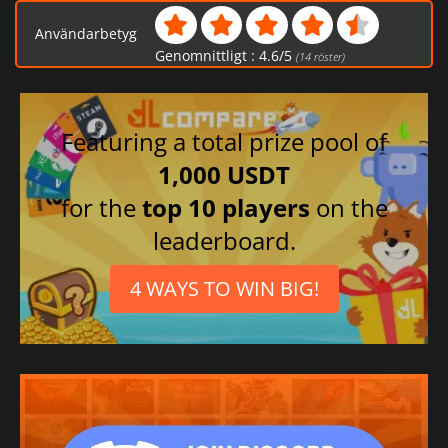
Användarbetyg
Genomnittligt :
4.6
/
5
(
14
röster)
Featuring a total prize pool of
1,000 USDT
for the
top 10 players
on the
leaderboard.
4 WAYS TO WIN BIG!