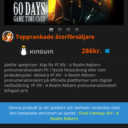
Topprankade återförsäljare
286
kr.
Jämför spelpriser. Köp för FF XIV : A Realm Reborn-
prenumerationskort PC i fysisk förpackning eller som
produktnyckel. Aktivera FF XIV : A Realm Reborn-
prenumerationskort på officiella plattformar som Digital
nedladdning. FF XIV : A Realm Reborn-prenumerationskort
billigast pris
Denna produkt är ett spelkort och behöver användas med
den kompletta versionen av spelet :
Final Fantasy XIV : A
Realm Reborn