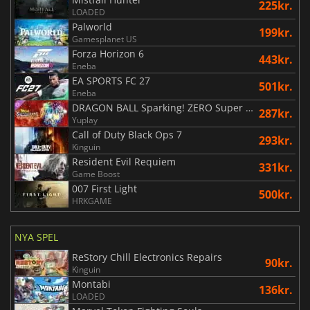
225kr.
LOADED
Palworld
199kr.
Gamesplanet US
Forza Horizon 6
443kr.
Eneba
EA SPORTS FC 27
501kr.
Eneba
DRAGON BALL Sparking! ZERO Super Limit Breaking NEO
287kr.
Yuplay
Call of Duty Black Ops 7
293kr.
Kinguin
Resident Evil Requiem
331kr.
Game Boost
007 First Light
500kr.
HRKGAME
NYA SPEL
ReStory Chill Electronics Repairs
90kr.
Kinguin
Montabi
136kr.
LOADED