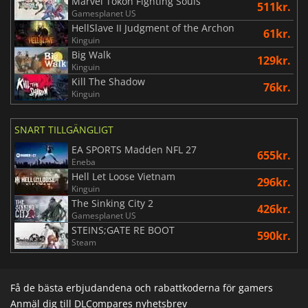
Marvel Tokon Fighting Souls
511kr.
Gamesplanet US
HellSlave II Judgment of the Archon
61kr.
Kinguin
Big Walk
129kr.
Kinguin
Kill The Shadow
76kr.
Kinguin
SNART TILLGÄNGLIGT
EA SPORTS Madden NFL 27
655kr.
Eneba
Hell Let Loose Vietnam
296kr.
Kinguin
The Sinking City 2
426kr.
Gamesplanet US
STEINS;GATE RE BOOT
590kr.
Steam
Få de bästa erbjudandena och rabattkoderna för gamers
Anmäl dig till DLCompares nyhetsbrev