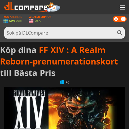
YOU ARE HERE
WE ALSO SUPPORT
Dark
SPEL
SWEDEN
USA
mode
SPELKORT
PROGRAMVARA
Köp dina
FF XIV : A Realm
REWARDS
Reborn-prenumerationskort
HÅRDVARA
till Bästa Pris
NYHETER
PC
LOGGA IN ELLER REGISTRERA DIG