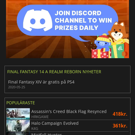
FINAL FANTASY 14 A REALM REBORN NYHETER
Final Fantasy XIV är gratis på PS4
2020-05-25
POPULÄRASTE
Assassin's Creed Black Flag Resynced
418kr.
HRKGAME
Halo Campaign Evolved
361kr.
K4G
Mistfall Hunter