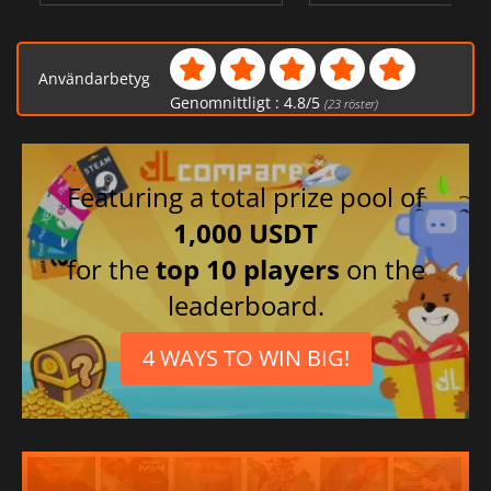
Användarbetyg
Genomnittligt :
4.8
/
5
(
23
röster)
Featuring a total prize pool of
1,000 USDT
for the
top 10 players
on the
leaderboard.
4 WAYS TO WIN BIG!