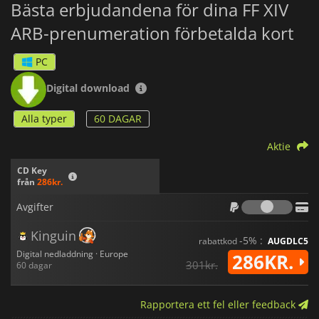
Bästa erbjudandena för dina FF XIV
ARB-prenumeration förbetalda kort
PC
Digital download
Alla typer
60 DAGAR
Aktie
CD Key
från
286kr.
Avgif
Avgifter
Kinguin
-5% :
rabattkod
AUGDLC5
Digital nedladdning · Europe
286KR.
301kr.
60 dagar
Rapportera ett fel eller feedback