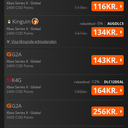
Xbox Series X · Global
116KR.
119kr.
2400 COD Points
Kinguin
-5% :
rabattkod
AUGDLC5
Xbox Series X · Global
134KR.
141kr.
2400 COD Points
Visa liknande erbjudanden
G2A
143KR.
Xbox Series X · Global
2400 COD Points
K4G
-12% :
rabattkod
DLC12DEAL
Xbox Series X · Global
164KR.
186kr.
2400 COD Points
G2A
256KR.
Xbox Series X · Global
5000 COD Points