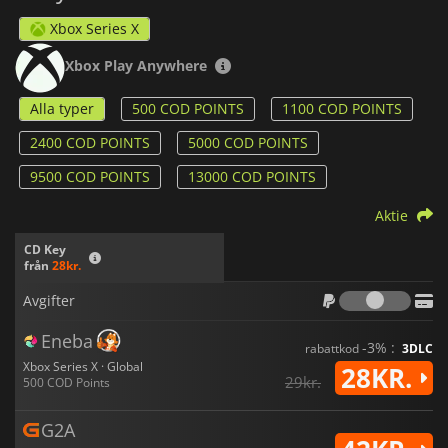
Xbox Series X
Xbox Play Anywhere
Alla typer
500 COD POINTS
1100 COD POINTS
2400 COD POINTS
5000 COD POINTS
9500 COD POINTS
13000 COD POINTS
Aktie
CD Key
från
28kr.
Avgif
Avgifter
Eneba
-3% :
rabattkod
3DLC
Xbox Series X · Global
28KR.
29kr.
500 COD Points
G2A