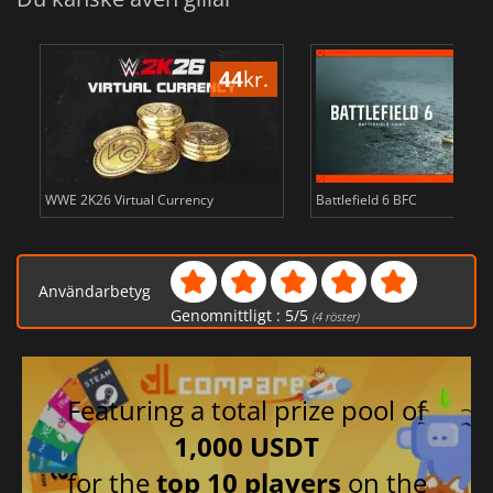
44
kr.
WWE 2K26 Virtual Currency
Battlefield 6 BFC
Användarbetyg
Genomnittligt :
5
/
5
(
4
röster)
Featuring a total prize pool of
1,000 USDT
for the
top 10 players
on the