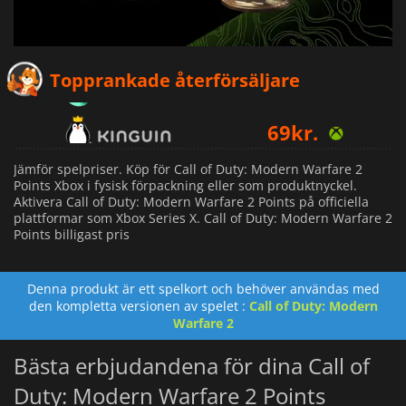
28
kr.
Topprankade återförsäljare
69
kr.
91
kr.
Jämför spelpriser. Köp för Call of Duty: Modern Warfare 2
Points Xbox i fysisk förpackning eller som produktnyckel.
Aktivera Call of Duty: Modern Warfare 2 Points på officiella
plattformar som Xbox Series X. Call of Duty: Modern Warfare 2
Points billigast pris
Denna produkt är ett spelkort och behöver användas med
den kompletta versionen av spelet :
Call of Duty: Modern
Warfare 2
Bästa erbjudandena för dina Call of
Duty: Modern Warfare 2 Points