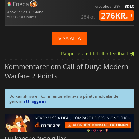
Eneba
-3% :
rabattkod
3DLC
Xbox Series X · Global
276KR.
284kr.
5000 COD Points
VISA ALLA
Rapportera ett fel eller feedback
Kommentarer om Call of Duty: Modern
Warfare 2 Points
Du kan skriva en kommentar eller svara på ett meddelande
genom
att logga in
Du kanske även gillar