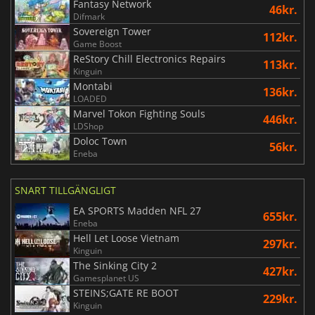
Fantasy Network
46kr.
Difmark
Sovereign Tower
112kr.
Game Boost
ReStory Chill Electronics Repairs
113kr.
Kinguin
Montabi
136kr.
LOADED
Marvel Tokon Fighting Souls
446kr.
LDShop
Doloc Town
56kr.
Eneba
SNART TILLGÄNGLIGT
EA SPORTS Madden NFL 27
655kr.
Eneba
Hell Let Loose Vietnam
297kr.
Kinguin
The Sinking City 2
427kr.
Gamesplanet US
STEINS;GATE RE BOOT
229kr.
Kinguin