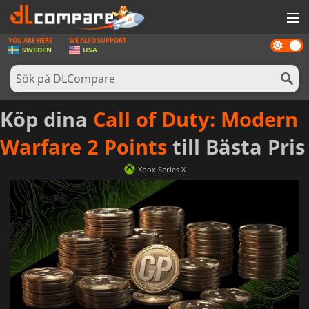
YOU ARE HERE
WE ALSO SUPPORT
Dark
SPEL
SWEDEN
USA
mode
SPELKORT
PROGRAMVARA
Köp dina
Call of Duty: Modern
REWARDS
Warfare 2 Points
till Bästa Pris
HÅRDVARA
Xbox Series X
NYHETER
LOGGA IN ELLER REGISTRERA DIG