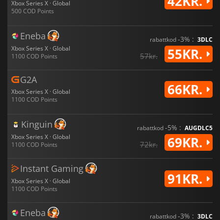
42KR.
Xbox Series X · Global
500 COD Points
Eneba
-3% :
rabattkod
3DLC
Xbox Series X · Global
55KR.
57kr.
1100 COD Points
G2A
66KR.
Xbox Series X · Global
1100 COD Points
Kinguin
-5% :
rabattkod
AUGDLC5
Xbox Series X · Global
69KR.
72kr.
1100 COD Points
Instant Gaming
91KR.
Xbox Series X · Global
1100 COD Points
Eneba
-3% :
rabattkod
3DLC