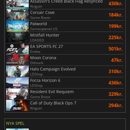
Assassin's Creed Black Flag Resynced
430kr.
Kinguin
Corsair Cove
184kr.
Game Boost
Palworld
199kr.
Gamesplanet US
Mistfall Hunter
225kr.
LOADED
EA SPORTS FC 27
501kr.
Eneba
Moon Corona
47kr.
Difmark
Halo Campaign Evolved
310kr.
LDShop
Forza Horizon 6
436kr.
LDShop
Resident Evil Requiem
329kr.
Game Boost
Call of Duty Black Ops 7
294kr.
Kinguin
NYA SPEL