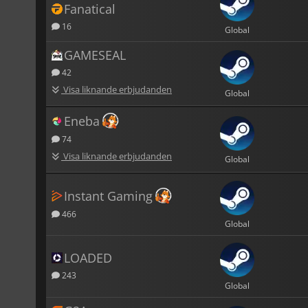
Fanatical
16
Global
GAMESEAL
42
Visa liknande erbjudanden
Global
Eneba
74
Visa liknande erbjudanden
Global
Instant Gaming
466
Global
LOADED
243
Global