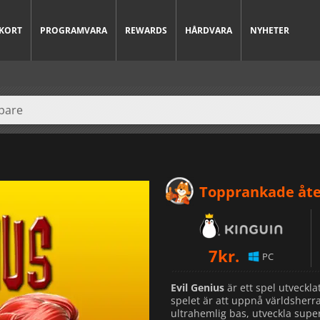
KORT
PROGRAMVARA
REWARDS
HÅRDVARA
NYHETER
Topprankade åte
7
kr.
PC
Evil Genius
är ett spel utveckla
spelet är att uppnå världsher
ultrahemlig bas, utveckla sup