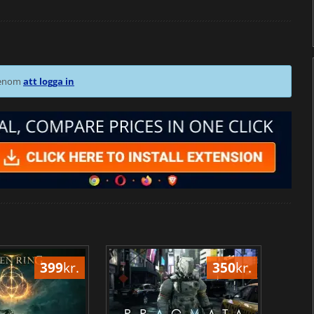
 genom
att logga in
399
kr.
350
kr.