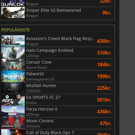
32kr.
Kinguin
Sniper Elite V2 Remastered
9kr.
Kinguin
POPULÄRASTE
Assassin's Creed Black Flag Resynced
430kr.
Kinguin
Halo Campaign Evolved
310kr.
LDShop
Corsair Cove
184kr.
Game Boost
Palworld
199kr.
Gamesplanet US
Mistfall Hunter
225kr.
LOADED
EA SPORTS FC 27
501kr.
Eneba
Forza Horizon 6
436kr.
74
kr.
170
kr.
LDShop
Moon Corona
47kr.
Difmark
Call of Duty Black Ops 7
294kr.