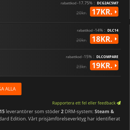
-17.75% :
rabattkod
DCG2AC5M7
17KR.
20kr.
-14% :
rabattkod
DLC14
18KR.
20kr.
-15% :
rabattkod
DLCOMPARE
19KR.
23kr.
SA ALLA
Rapportera ett fel eller feedback
15
leverantörer som stöder
2
DRM-system:
Steam &
ard Edition. Vårt prisjämförelseverktyg har identifierat