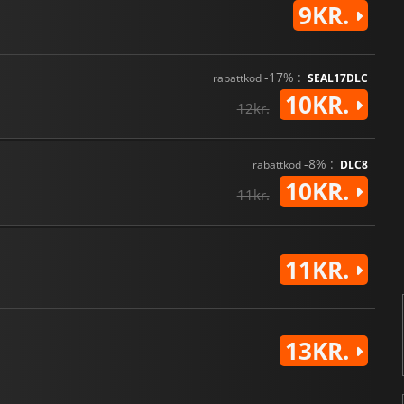
9KR.
-17% :
rabattkod
SEAL17DLC
10KR.
12kr.
-8% :
rabattkod
DLC8
10KR.
11kr.
11KR.
13KR.