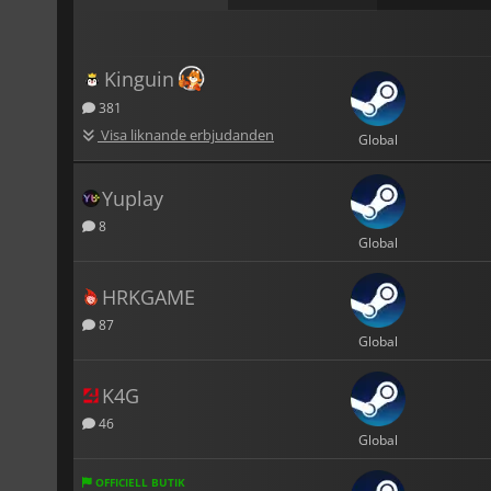
Kinguin
381
Visa liknande erbjudanden
Global
Yuplay
8
Global
HRKGAME
87
Global
K4G
46
Global
OFFICIELL BUTIK