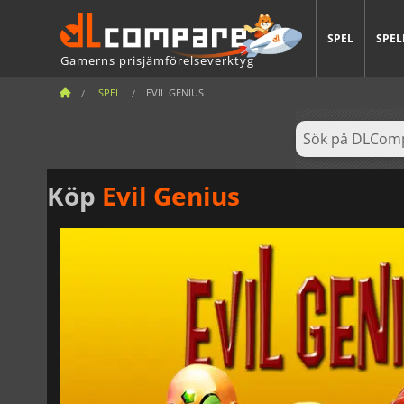
SPEL
SPEL
Gamerns prisjämförelseverktyg
SPEL
EVIL GENIUS
Köp
Evil Genius