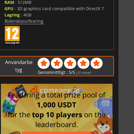
RAM
: 512MB
GPU
: 3D graphics card compatible with DirectX 7
Lagring
: 4GB
Åldersklassificering
Användarbe
tyg
Genomnittligt :
5
/
5
(
25
röster)
Featuring a total prize pool of
1,000 USDT
for the
top 10 players
on the
leaderboard.