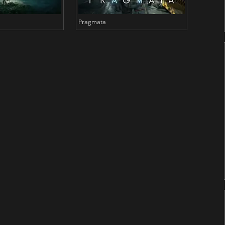
Pragmata
Total 