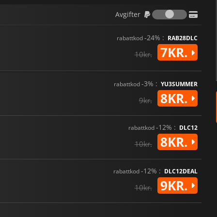
Avgifter
Avgifter
-24% :
rabattkod
RAB28DLC
7KR.
10kr.
-3% :
rabattkod
YU3SUMMER
8KR.
9kr.
-12% :
rabattkod
DLC12
8KR.
10kr.
-12% :
rabattkod
DLC12DEAL
9KR.
10kr.