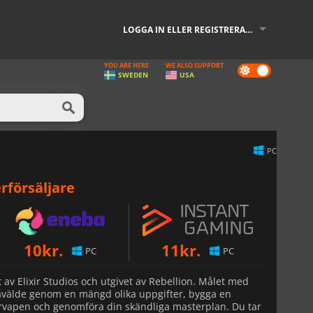
LOGGA IN ELLER REGISTRERA DIG
YOU ARE HERE
WE ALSO SUPPORT
Dark
SWEDEN
USA
mode
PC
rförsäljare
10
kr.
11
kr.
PC
PC
t av Elixir Studios och utgivet av Rebellion. Målet med
ravälde genom en mängd olika uppgifter, bygga en
ervapen och genomföra din skändliga masterplan. Du tar