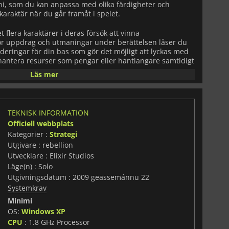
geni, som du kan anpassa med olika färdigheter och
karaktär när du går framåt i spelet.
 flera karaktärer i deras försök att vinna
för uppdrag och utmaningar under berättelsen låser du
deringar för din bas som gör det möjligt att lyckas med
hantera resurser som pengar eller hantlangare samtidigt
aner mot andra makthavare i världen. Spelarna har
Läs mer
 Din hemliga ö där alla operationer sköts,
ickar in underhuggare i fiendens anläggningar och
 agenterna reser runt i världen för att fullfölja
.
Evil Genius
erbjuder också flerspelaralternativ online,
TEKNISK INFORMATION
 eller tävling mot lag från hela världen som tävlar om
Officiell webbplats
ntinenter i stället för enbart enskilda länder. Detta
till spelet som uppmuntrar ambitiösa strategier mellan
Kategorier :
Strategi
ellan allierade när de tar sig an svåra konkurrenter
Utgivare : rebellion
räns för potentialen att bli en
Evil Genius
.
Utvecklare : Elixir Studios
Läge(n) : Solo
nius
en unik upplevelse för spelarna med sitt
Utgivningsdatum : 2009 geassemánnu 22
ina strategiska aspekter. Med anpassningsbara
Systemkrav
per och flerspelaralternativ online ger det möjlighet till
 skapar din egen väg till global dominans. Spelet har
Minimi
utmanar sig själva i den ultimata kampen mellan gott och
OS:
Windows XP
CPU
: 1.8 GHz Processor