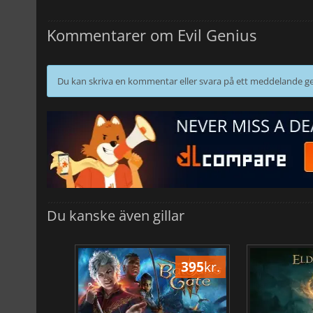
Kommentarer om Evil Genius
Du kan skriva en kommentar eller svara på ett meddelande
Du kanske även gillar
501
kr.
395
kr.