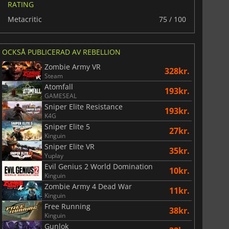
RATING
Metacritic
75 / 100
OCKSÅ PUBLICERAD AV REBELLION
Zombie Army VR
328kr.
Steam
Atomfall
193kr.
GAMESEAL
Sniper Elite Resistance
193kr.
K4G
Sniper Elite 5
27kr.
Kinguin
Sniper Elite VR
35kr.
Yuplay
Evil Genius 2 World Domination
10kr.
Kinguin
Zombie Army 4 Dead War
11kr.
Kinguin
Free Running
38kr.
Kinguin
Gunlok