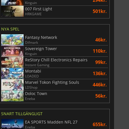
Kinguin
007 First Light
501kr.
War WARHAMMER 3
Lies Of P
HRKGAME
NYA SPEL
Fantasy Network
46kr.
Difmark
Sovereign Tower
110kr.
Kinguin
ReStory Chill Electronics Repairs
99kr.
Instant Gaming
Montabi
136kr.
LOADED
Marvel Tokon Fighting Souls
446kr.
LDShop
Doloc Town
56kr.
Eneba
SNART TILLGÄNGLIGT
EA SPORTS Madden NFL 27
655kr.
Eneba