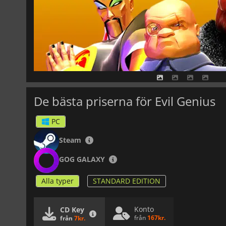
De bästa priserna för Evil Genius
PC
Steam
GOG GALAXY
Alla typer
STANDARD EDITION
Konto
CD Key
från
167kr.
från
7kr.