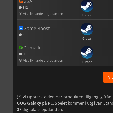
G2A
312
Visa liknande erbjudanden
Europe
Game Boost
4
Global
Difmark
80
Visa liknande erbjudanden
Europe
VI
(*) Vi upptäckte den här produkten tillgänglig från
GOG Galaxy
på
PC
. Spelet kommer i utgåvan Stand
27
digitala erbjudanden.