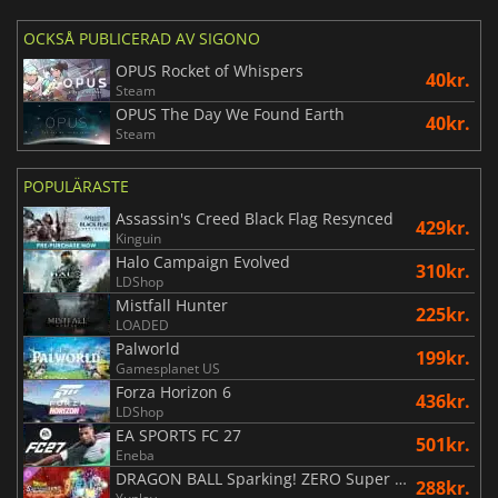
OCKSÅ PUBLICERAD AV SIGONO
OPUS Rocket of Whispers
40kr.
Steam
OPUS The Day We Found Earth
40kr.
Steam
POPULÄRASTE
Assassin's Creed Black Flag Resynced
429kr.
Kinguin
Halo Campaign Evolved
310kr.
LDShop
Mistfall Hunter
225kr.
LOADED
Palworld
199kr.
Gamesplanet US
Forza Horizon 6
436kr.
LDShop
EA SPORTS FC 27
501kr.
Eneba
DRAGON BALL Sparking! ZERO Super Limit Breaking NEO
288kr.