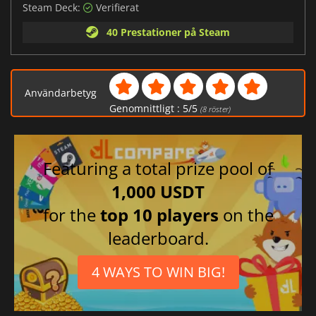
Steam Deck:
Verifierat
40 Prestationer på Steam
Användarbetyg
Genomnittligt :
5
/
5
(
8
röster)
Featuring a total prize pool of
1,000 USDT
for the
top 10 players
on the
leaderboard.
4 WAYS TO WIN BIG!