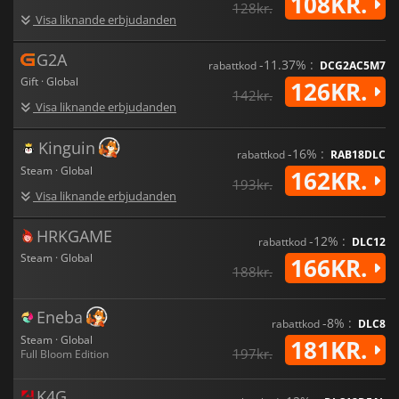
108KR.
128kr.
Visa liknande erbjudanden
G2A
-11.37% :
rabattkod
DCG2AC5M7
Gift · Global
126KR.
142kr.
Visa liknande erbjudanden
Kinguin
-16% :
rabattkod
RAB18DLC
Steam · Global
162KR.
193kr.
Visa liknande erbjudanden
HRKGAME
-12% :
rabattkod
DLC12
Steam · Global
166KR.
188kr.
Eneba
-8% :
rabattkod
DLC8
Steam · Global
181KR.
197kr.
Full Bloom Edition
K4G