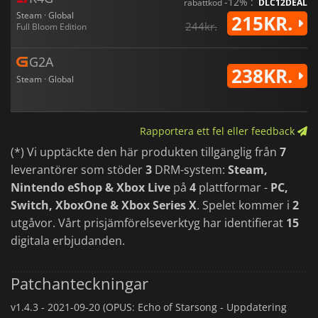
-12% :
rabattkod
DLC12DEAL
Steam · Global
215KR.
244kr.
Full Bloom Edition
G2A
238KR.
Steam · Global
Rapportera ett fel eller feedback
(*) Vi upptäckte den här produkten tillgänglig från
7
leverantörer som stöder
3
DRM-system:
Steam,
Nintendo eShop & Xbox Live
på
4
plattformar -
PC,
Switch, XboxOne & Xbox Series X
. Spelet kommer i
2
utgåvor. Vårt prisjämförelseverktyg har identifierat
15
digitala erbjudanden.
Patchanteckningar
v1.4.3 -
2021-09-20 (OPUS: Echo of Starsong - Uppdatering