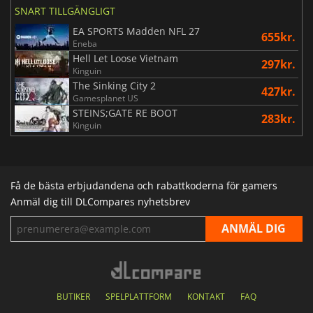
SNART TILLGÄNGLIGT
EA SPORTS Madden NFL 27
655kr.
Eneba
Hell Let Loose Vietnam
297kr.
Kinguin
The Sinking City 2
427kr.
Gamesplanet US
STEINS;GATE RE BOOT
283kr.
Kinguin
Få de bästa erbjudandena och rabattkoderna för gamers
Anmäl dig till DLCompares nyhetsbrev
BUTIKER
SPELPLATTFORM
KONTAKT
FAQ