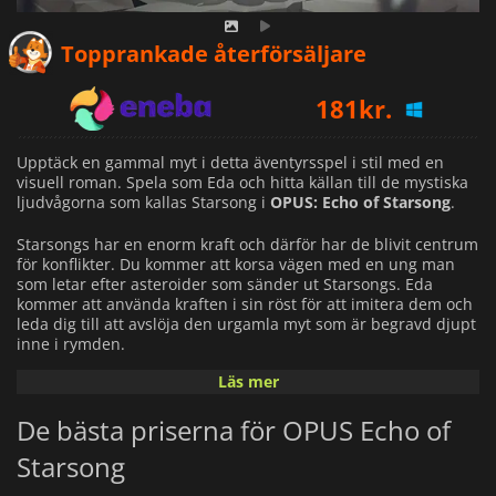
108
kr.
Topprankade återförsäljare
181
kr.
107
kr.
Upptäck en gammal myt i detta äventyrsspel i stil med en
visuell roman. Spela som Eda och hitta källan till de mystiska
ljudvågorna som kallas Starsong i
OPUS: Echo of Starsong
.
Starsongs har en enorm kraft och därför har de blivit centrum
för konflikter. Du kommer att korsa vägen med en ung man
som letar efter asteroider som sänder ut Starsongs. Eda
kommer att använda kraften i sin röst för att imitera dem och
leda dig till att avslöja den urgamla myt som är begravd djupt
inne i rymden.
Läs mer
Medan Eda lätt kan hitta stjärnsånger måste du också spela
som Jun, den manliga huvudpersonen som kan utforska
De bästa priserna för OPUS Echo of
asteroider för att hitta källan till stjärnsångerna. Du kommer
att stöta på alla slags människor under din resa. Från
Starsong
verkställighetsofficerare för utgrävning av asteroider till
underrättelsemäklare. Det är upp till dig att ta reda på vilka