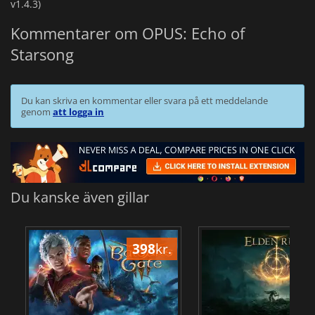
v1.4.3)
Kommentarer om OPUS: Echo of
Starsong
Du kan skriva en kommentar eller svara på ett meddelande
genom
att logga in
Du kanske även gillar
398
kr.
3