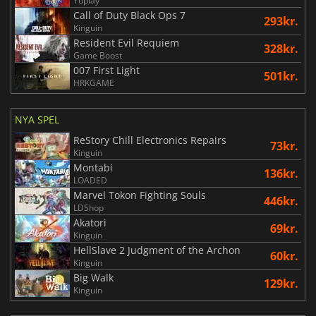
Yuplay
Call of Duty Black Ops 7
293kr.
Kinguin
Resident Evil Requiem
328kr.
Game Boost
007 First Light
501kr.
HRKGAME
NYA SPEL
ReStory Chill Electronics Repairs
73kr.
Kinguin
Montabi
136kr.
LOADED
Marvel Tokon Fighting Souls
446kr.
LDShop
Akatori
69kr.
Kinguin
HellSlave 2 Judgment of the Archon
60kr.
Kinguin
Big Walk
129kr.
Kinguin