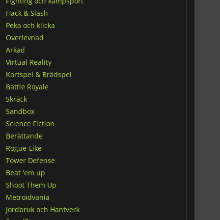
Fighting och kampsport
Hack & Slash
Peka och klicka
Överlevnad
Arkad
Virtual Reality
Kortspel & Brädspel
Battle Royale
Skräck
Sandbox
Science Fiction
Berättande
Rogue-Like
Tower Defense
Beat 'em up
Shoot Them Up
Metroidvania
Jordbruk och Hantverk