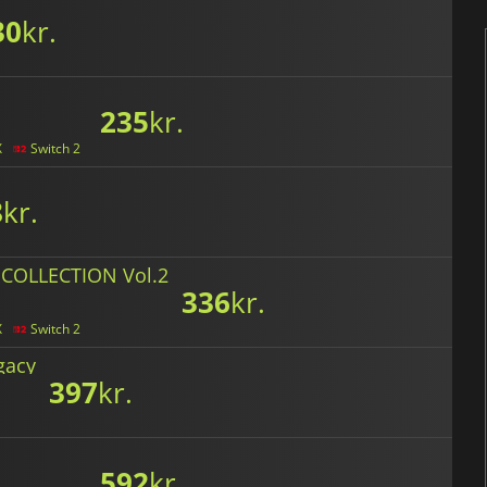
30
kr.
235
kr.
X
Switch 2
8
kr.
COLLECTION Vol.2
336
kr.
X
Switch 2
gacy
397
kr.
592
kr.