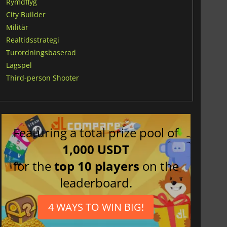
Rymdflyg
City Builder
Militär
Realtidsstrategi
Turordningsbaserad
Lagspel
Third-person Shooter
Featuring a total prize pool of
1,000 USDT
for the
top 10 players
on the
leaderboard.
4 WAYS TO WIN BIG!