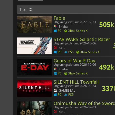
Titel
Fable
505
k
Utgivningsdatum: 2027-02-23
Eneba
PC
Xbox Series X
STAR WARS Galactic Racer
Utgivningsdatum: 2026-10-06
K4G
PC
PS5
Xbox Series X
Gears of War E Day
492
k
Utgivningsdatum: 2026-10-06
Eneba
PC
Xbox Series X
SILENT HILL Townfall
337
Utgivningsdatum: 2026-09-24
GAMESEAL
PC
PS5
Onimusha Way of the Swor
Utgivningsdatum: 2026-09-03
K4G