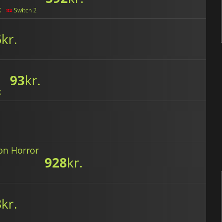
X
Switch 2
6
kr.
93
kr.
X
on Horror
928
kr.
8
kr.