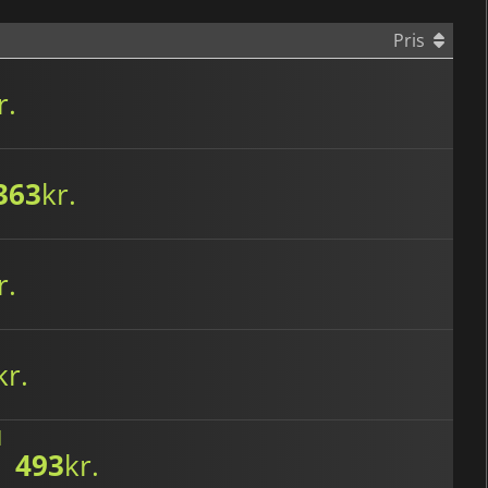
Pris
r.
363
kr.
r.
kr.
d
493
kr.