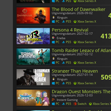
PC
PS5
Xbox Series X
The Blood of Dawnwalker
Utgivningsdatum: 2026-09-02
Kinguin
PC
PS5
Xbox Series X
Persona 4 Revival
41
Utgivningsdatum: 2027-02-17
Eneba
PC
PS5
Xbox Series X
Tomb Raider Legacy of Atlan
Utgivningsdatum: 2027-02-12
Kinguin
PC
PS5
Xbox Series X
Stranger Than Heaven
50
Utgivningsdatum: 2027-01-14
Kinguin
PC
PS5
Xbox Series X
Dragon Quest Monsters The
Utgivningsdatum: 2026-12-03
Instant Gaming
PC
PS5
Switch
Xbox Series 