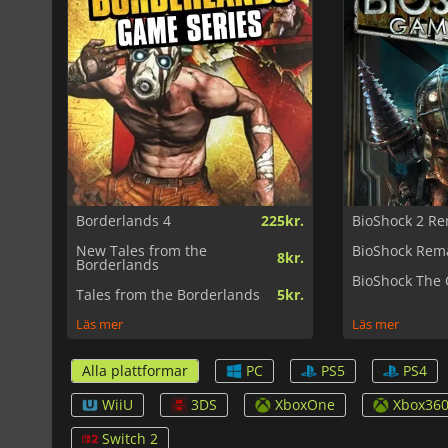
Borderlands 4
225kr.
BioShock 2 R
New Tales from the
BioShock Rem
8kr.
Borderlands
BioShock The 
Tales from the Borderlands
5kr.
Läs mer
Läs mer
Alla plattformar
PC
PS5
PS4
WiiU
3DS
XboxOne
Xbox36
Switch 2