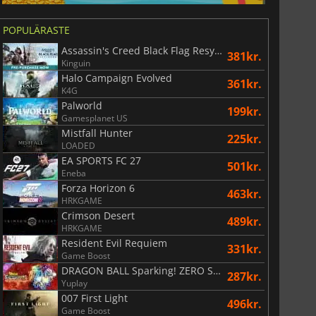
POPULÄRASTE
Assassin's Creed Black Flag Resynced
381kr.
Kinguin
Halo Campaign Evolved
361kr.
K4G
Palworld
199kr.
Gamesplanet US
Mistfall Hunter
225kr.
LOADED
EA SPORTS FC 27
501kr.
Eneba
Forza Horizon 6
463kr.
HRKGAME
Crimson Desert
489kr.
HRKGAME
Resident Evil Requiem
331kr.
Game Boost
DRAGON BALL Sparking! ZERO Super Limit Breaking NEO
287kr.
Yuplay
007 First Light
496kr.
Game Boost