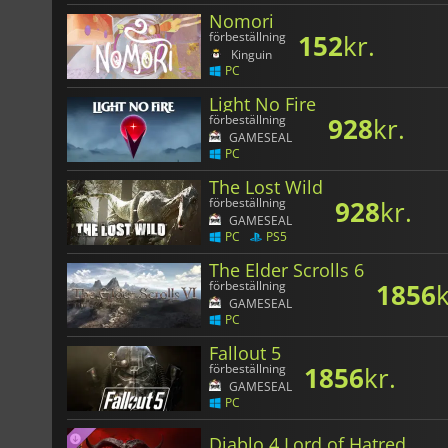
Nomori
152
kr.
förbeställning
Kinguin
PC
Light No Fire
928
kr.
förbeställning
GAMESEAL
PC
The Lost Wild
928
kr.
förbeställning
GAMESEAL
PC
PS5
The Elder Scrolls 6
1856
k
förbeställning
GAMESEAL
PC
Fallout 5
1856
kr.
förbeställning
GAMESEAL
PC
Diablo 4 Lord of Hatred