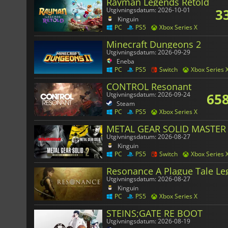
Rayman Legends Retold
3
Utgivningsdatum: 2026-10-01
Kinguin
PC
PS5
Xbox Series X
Minecraft Dungeons 2
Utgivningsdatum: 2026-09-29
Eneba
PC
PS5
Switch
Xbox Series 
CONTROL Resonant
65
Utgivningsdatum: 2026-09-24
Steam
PC
PS5
Xbox Series X
METAL GEAR SOLID MASTER 
Utgivningsdatum: 2026-08-27
Kinguin
PC
PS5
Switch
Xbox Series 
Resonance A Plague Tale Le
Utgivningsdatum: 2026-08-27
Kinguin
PC
PS5
Xbox Series X
STEINS;GATE RE BOOT
Utgivningsdatum: 2026-08-19