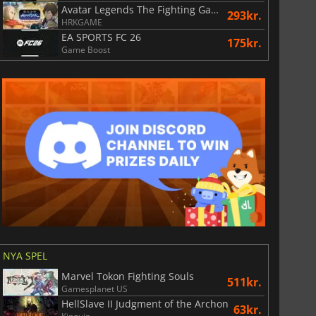
Avatar Legends The Fighting Game
293kr.
HRKGAME
EA SPORTS FC 26
175kr.
Game Boost
NYA SPEL
Marvel Tokon Fighting Souls
511kr.
Gamesplanet US
HellSlave II Judgment of the Archon
63kr.