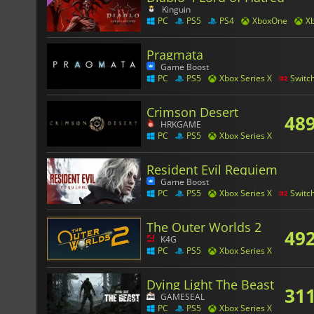
Kinguin
PC
PS5
PS4
XboxOne
Xb
Pragmata
Game Boost
PC
PS5
Xbox Series X
Switc
Crimson Desert
48
HRKGAME
PC
PS5
Xbox Series X
Resident Evil Requiem
Game Boost
PC
PS5
Xbox Series X
Switc
The Outer Worlds 2
49
K4G
PC
PS5
Xbox Series X
Dying Light The Beast
31
GAMESEAL
PC
PS5
Xbox Series X