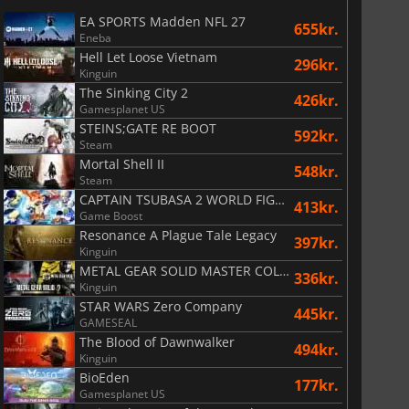
EA SPORTS Madden NFL 27
655kr.
Eneba
Hell Let Loose Vietnam
296kr.
Kinguin
The Sinking City 2
426kr.
Gamesplanet US
STEINS;GATE RE BOOT
592kr.
Steam
Mortal Shell II
548kr.
Steam
CAPTAIN TSUBASA 2 WORLD FIGHTERS
413kr.
Game Boost
Resonance A Plague Tale Legacy
397kr.
Kinguin
METAL GEAR SOLID MASTER COLLECTION Vol.2
336kr.
Kinguin
STAR WARS Zero Company
445kr.
GAMESEAL
The Blood of Dawnwalker
494kr.
Kinguin
BioEden
177kr.
Gamesplanet US