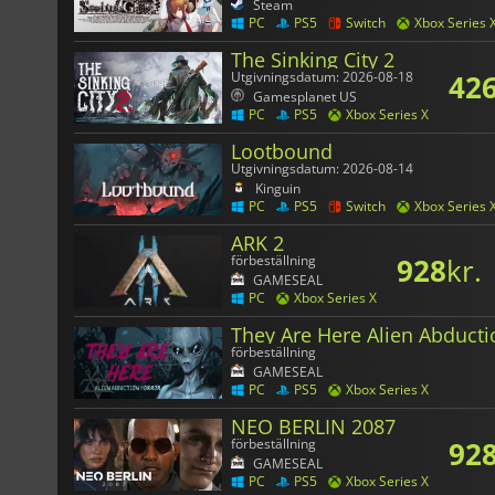
Steam
PC
PS5
Switch
Xbox Series 
The Sinking City 2
42
Utgivningsdatum: 2026-08-18
Gamesplanet US
PC
PS5
Xbox Series X
Lootbound
Utgivningsdatum: 2026-08-14
Kinguin
PC
PS5
Switch
Xbox Series 
ARK 2
928
kr.
förbeställning
GAMESEAL
PC
Xbox Series X
They Are Here Alien Abducti
förbeställning
GAMESEAL
PC
PS5
Xbox Series X
NEO BERLIN 2087
92
förbeställning
GAMESEAL
PC
PS5
Xbox Series X