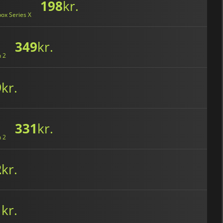
198
kr.
ox Series X
349
kr.
h 2
9
kr.
331
kr.
h 2
2
kr.
1
kr.