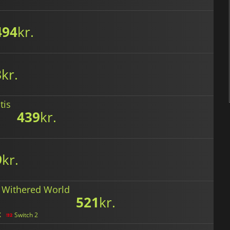
494
kr.
3
kr.
tis
439
kr.
9
kr.
 Withered World
521
kr.
X
Switch 2