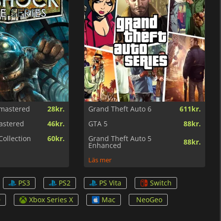
emastered
28kr.
Grand Theft Auto 6
611kr.
astered
46kr.
GTA 5
88kr.
Collection
60kr.
Grand Theft Auto 5
88kr.
Enhanced
Läs mer
PS3
PS2
PS Vita
Switch
0
Xbox Series X
Mac
NeoGeo