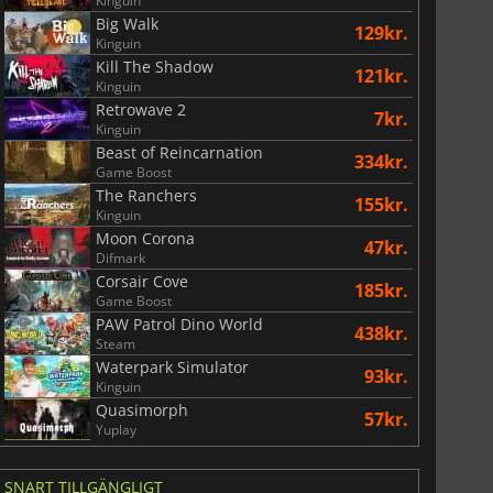
Kinguin
Big Walk
129kr.
Kinguin
Kill The Shadow
121kr.
Kinguin
Retrowave 2
7kr.
Kinguin
Beast of Reincarnation
334kr.
Game Boost
The Ranchers
155kr.
Kinguin
Moon Corona
47kr.
Difmark
Corsair Cove
185kr.
Game Boost
PAW Patrol Dino World
438kr.
Steam
Waterpark Simulator
93kr.
Kinguin
Quasimorph
57kr.
Yuplay
SNART TILLGÄNGLIGT