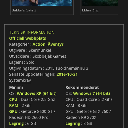
Baldur's Gate 3
Elden Ring
TEKNISK INFORMATION
Officiell webbplats
Kategorier :
Action
,
Äventyr
Utgivare : Skermunkel
Utvecklare : Skobbejak Games
Läge(n) : Solo
Utgivningsdatum : 2015 suoidnemánnu 3
Senaste uppdateringen:
2016-10-31
Systemkrav
Minimi
Rekommenderat
OS:
Windows XP (64 bit)
OS:
Windows 7 (64 bit)
CPU
: Dual Core 2.5 Ghz
CPU : Quad Core 3.2 Ghz
RAM
: 2 GB
RAM : 8 GB
GPU
: Geforce 8600 GT /
GPU : Geforce GTX 760 /
Radeon HD 2600 Pro
Radeon R9 270X
Lagring
: 6 GB
Lagring
: 8 GB