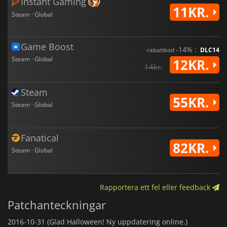
Instant Gaming
11KR.
Steam · Global
Game Boost
-14% :
rabattkod
DLC14
Steam · Global
12KR.
14kr.
Steam
55KR.
Steam · Global
Fanatical
82KR.
Steam · Global
Rapportera ett fel eller feedback
Patchanteckningar
2016-10-31 (Glad Halloween! Ny uppdatering online.)