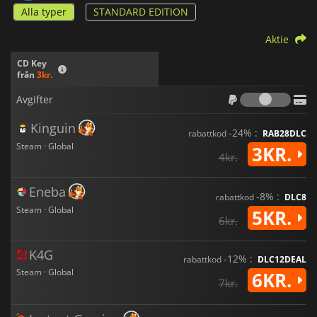
Alla typer
STANDARD EDITION
Aktie
CD Key
från
3kr.
Avgif
Avgifter
Kinguin
-24% :
rabattkod
RAB28DLC
Steam · Global
3KR.
4kr.
Eneba
-8% :
rabattkod
DLC8
Steam · Global
5KR.
6kr.
K4G
-12% :
rabattkod
DLC12DEAL
Steam · Global
6KR.
7kr.