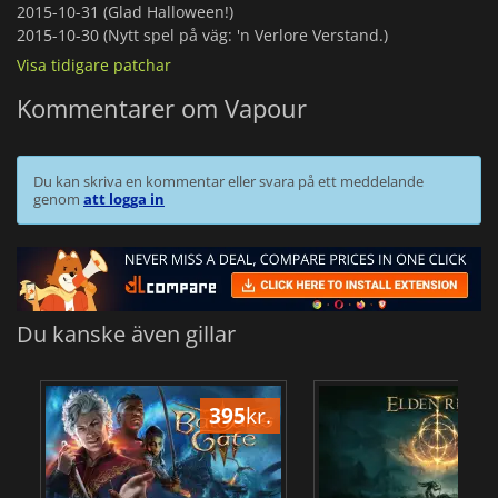
2015-10-31 (Glad Halloween!)
2015-10-30 (Nytt spel på väg: 'n Verlore Verstand.)
Visa tidigare patchar
Kommentarer om Vapour
Du kan skriva en kommentar eller svara på ett meddelande
genom
att logga in
Du kanske även gillar
395
kr.
3