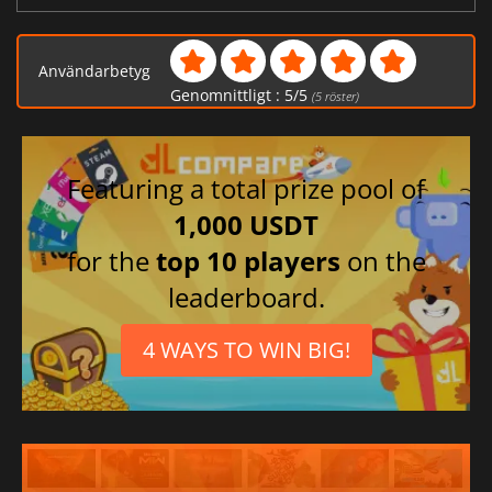
Användarbetyg
Genomnittligt :
5
/
5
(
5
röster)
Featuring a total prize pool of
1,000 USDT
for the
top 10 players
on the
leaderboard.
4 WAYS TO WIN BIG!