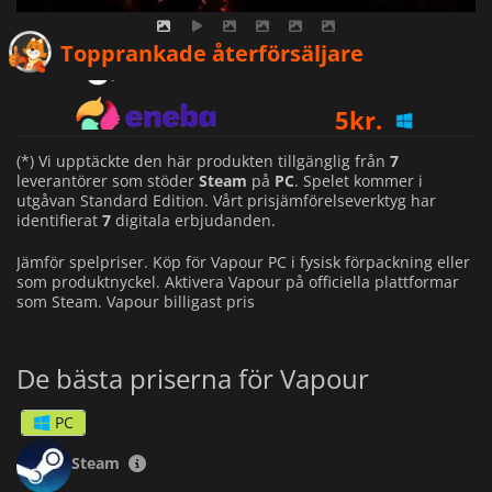
3
kr.
Topprankade återförsäljare
5
kr.
11
kr.
(*) Vi upptäckte den här produkten tillgänglig från
7
leverantörer som stöder
Steam
på
PC
. Spelet kommer i
utgåvan Standard Edition. Vårt prisjämförelseverktyg har
identifierat
7
digitala erbjudanden.
Jämför spelpriser. Köp för Vapour PC i fysisk förpackning eller
som produktnyckel. Aktivera Vapour på officiella plattformar
som Steam. Vapour billigast pris
De bästa priserna för Vapour
PC
Steam