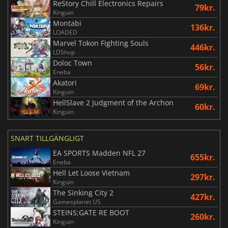
ReStory Chill Electronics Repairs
79kr.
Kinguin
Montabi
136kr.
LOADED
Marvel Tokon Fighting Souls
446kr.
LDShop
Doloc Town
56kr.
Eneba
Akatori
69kr.
Kinguin
HellSlave 2 Judgment of the Archon
60kr.
Kinguin
SNART TILLGÄNGLIGT
EA SPORTS Madden NFL 27
655kr.
Eneba
Hell Let Loose Vietnam
297kr.
Kinguin
The Sinking City 2
427kr.
Gamesplanet US
STEINS;GATE RE BOOT
260kr.
Kinguin