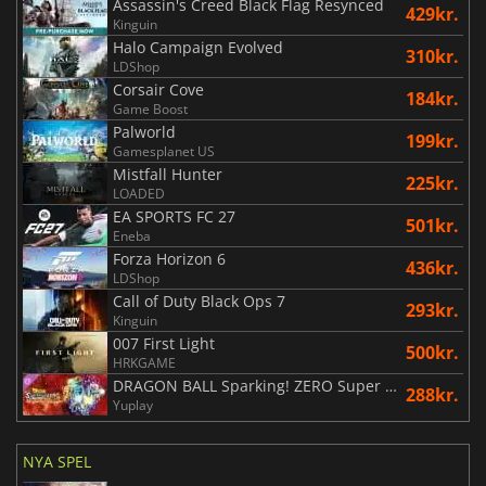
Assassin's Creed Black Flag Resynced
429kr.
Kinguin
Halo Campaign Evolved
310kr.
LDShop
Corsair Cove
184kr.
Game Boost
Palworld
199kr.
Gamesplanet US
Mistfall Hunter
225kr.
LOADED
EA SPORTS FC 27
501kr.
Eneba
Forza Horizon 6
436kr.
LDShop
Call of Duty Black Ops 7
293kr.
Kinguin
007 First Light
500kr.
HRKGAME
DRAGON BALL Sparking! ZERO Super Limit Breaking NEO
288kr.
Yuplay
NYA SPEL