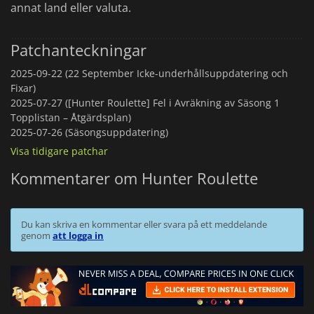
annat land eller valuta.
omspelbarhet ger gott om utrymme för att bemästra spelets
finesser.
Patchanteckningar
2025-09-22 (22 September Icke-underhållsuppdatering och
Fixar)
2025-07-27 ([Hunter Roulette] Fel i Avräkning av Säsong 1
Topplistan – Åtgärdsplan)
2025-07-26 (Säsongsuppdatering)
Visa tidigare patchar
Kommentarer om Hunter Roulette
Du kan skriva en kommentar eller svara på ett meddelande
genom
att logga in