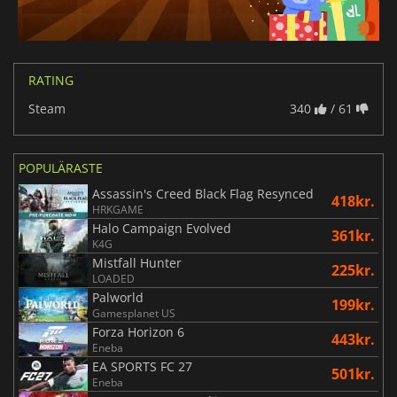
RATING
Steam
340
/ 61
POPULÄRASTE
Assassin's Creed Black Flag Resynced
418kr.
HRKGAME
Halo Campaign Evolved
361kr.
K4G
Mistfall Hunter
225kr.
LOADED
Palworld
199kr.
Gamesplanet US
Forza Horizon 6
443kr.
Eneba
EA SPORTS FC 27
501kr.
Eneba