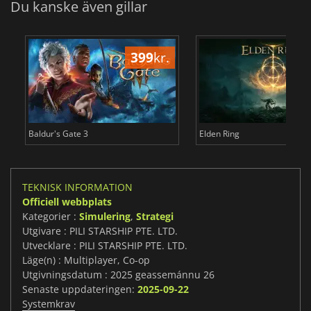
Du kanske även gillar
399
kr.
3
Baldur's Gate 3
Elden Ring
TEKNISK INFORMATION
Officiell webbplats
Kategorier :
Simulering
,
Strategi
Utgivare : PILI STARSHIP PTE. LTD.
Utvecklare : PILI STARSHIP PTE. LTD.
Läge(n) : Multiplayer, Co-op
Utgivningsdatum : 2025 geassemánnu 26
Senaste uppdateringen:
2025-09-22
Systemkrav