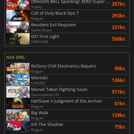
DRAGON BALL Sparking! ZERO Super Limit Breaking NEO
287kr.
Yuplay
Call of Duty Black Ops 7
293kr.
Kinguin
Resident Evil Requiem
331kr.
Game Boost
007 First Light
500kr.
HRKGAME
NYA SPEL
ReStory Chill Electronics Repairs
90kr.
Kinguin
Montabi
136kr.
LOADED
Marvel Tokon Fighting Souls
511kr.
Gamesplanet US
HellSlave II Judgment of the Archon
61kr.
Kinguin
Big Walk
129kr.
Kinguin
Kill The Shadow
75kr.
Kinguin