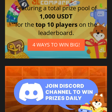
Featuring a total prize pool of
1,000 USDT
for the
top 10 players
on the
leaderboard.
4 WAYS TO WIN BIG!