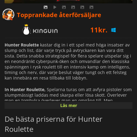
Topprankade återförsäljare
11
kr.
Hunter Roulette
kastar dig in i ett spel med höga insatser av
slump och list, där varje tryck på avtryckaren kan vara ditt
sista. Detta snabba strategispel för flera spelare utspelar sig i
en neondränkt cyberpunk-öken och omvandlar den klassiska
spänningen i rysk roulett till en intensiv kamp om intelligens,
timing och nerv, där varje beslut väger tungt och ett felsteg
kan innebära en resa tillbaka till lobbyn.
In Hunter Roulette,
Spelarna turas om att avfyra pistoler som
slumpmässigt laddas med skarpa eller lösa skott. Överlever
man en tomhylsa överlever man en omgång till. Men
Läs mer
överlevnad handlar inte om tur, det handlar om strategi.
Använd ett brett utbud av över 20 unika rekvisita för att spela
De bästa priserna för Hunter
ut motståndarna, till exempel "Burst Mode" för ett förödande
dubbelskott eller "Maintenance Kit" för att öka skadan när det
Roulette
gäller. Du måste också dra nytta av spelets Frenzy Point-
system, som gör att du kan slå tillbaka även vid noll hälsa för