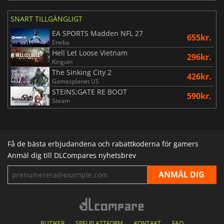
SNART TILLGÄNGLIGT
EA SPORTS Madden NFL 27
655kr.
Eneba
Hell Let Loose Vietnam
296kr.
Kinguin
The Sinking City 2
426kr.
Gamesplanet US
STEINS;GATE RE BOOT
590kr.
Steam
Få de bästa erbjudandena och rabattkoderna för gamers
Anmäl dig till DLCompares nyhetsbrev
BUTIKER
SPELPLATTFORM
KONTAKT
FAQ