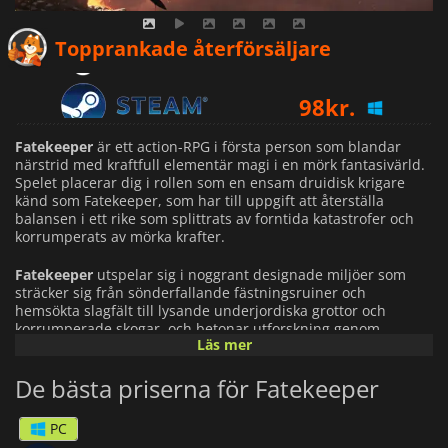
102
kr.
Topprankade återförsäljare
98
kr.
103
kr.
Fatekeeper
är ett action-RPG i första person som blandar
närstrid med kraftfull elementär magi i en mörk fantasivärld.
Spelet placerar dig i rollen som en ensam druidisk krigare
känd som Fatekeeper, som har till uppgift att återställa
balansen i ett rike som splittrats av forntida katastrofer och
korrumperats av mörka krafter.
Fatekeeper
utspelar sig i noggrant designade miljöer som
sträcker sig från sönderfallande fästningsruiner och
hemsökta slagfält till lysande underjordiska grottor och
korrumperade skogar, och betonar utforskning genom
Läs mer
noggrant utvalda, icke-procedurella nivåer. Varje område är
fyllt av dolda stigar och hemligheter som belönar nyfikenhet.
De bästa priserna för Fatekeeper
Strid är spelets kärnfokus. Spelet är inspirerat av klassiker
som
Dark Messiah of Might & Magic och
har ett fysikdrivet system
PC
där timing, positionering och miljöinteraktion spelar lika stor