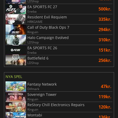
LDShop
EA SPORTS FC 27
500kr.
Eneba
Resident Evil Requiem
335kr.
HRKGAME
Call of Duty Black Ops 7
294kr.
Kinguin
Halo Campaign Evolved
310kr.
LDShop
EA SPORTS FC 26
151kr.
Eneba
Battlefield 6
256kr.
LDShop
NYA SPEL
Fantasy Network
47kr.
Difmark
Sovereign Tower
119kr.
Kinguin
ReStory Chill Electronics Repairs
120kr.
Kinguin
Montabi
136kr.