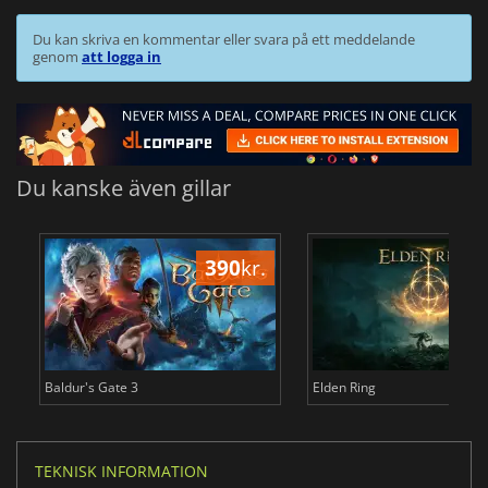
Du kan skriva en kommentar eller svara på ett meddelande
genom
att logga in
Du kanske även gillar
390
kr.
3
Baldur's Gate 3
Elden Ring
TEKNISK INFORMATION