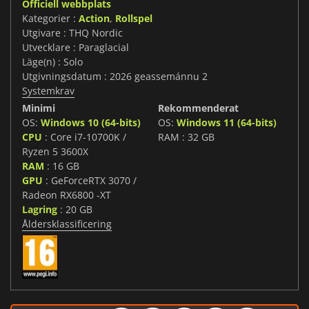
Officiell webbplats
Kategorier :
Action
,
Rollspel
Utgivare : THQ Nordic
Utvecklare : Paraglacial
Läge(n) : Solo
Utgivningsdatum : 2026 geassemánnu 2
Systemkrav
Minimi
Rekommenderat
OS:
Windows 10 (64-bits)
OS:
Windows 11 (64-bits)
CPU
: Core i7-10700K /
RAM : 32 GB
Ryzen 5 3600X
RAM
: 16 GB
GPU
: GeForceRTX 3070 /
Radeon RX6800 -XT
Lagring
: 20 GB
Åldersklassificering