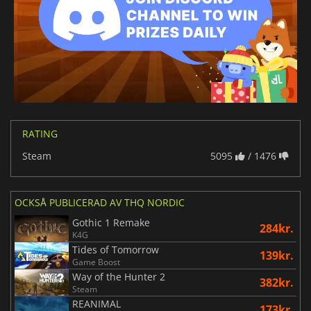
RATING
Steam
5095
/ 1476
OCKSÅ PUBLICERAD AV THQ NORDIC
Gothic 1 Remake
284kr.
K4G
Tides of Tomorrow
139kr.
Game Boost
Way of the Hunter 2
382kr.
Steam
REANIMAL
173kr.