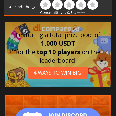
Användarbetyg
Genomnittligt :
0
/
5
(
0
röster)
Featuring a total prize pool of
1,000 USDT
for the
top 10 players
on the
leaderboard.
4 WAYS TO WIN BIG!