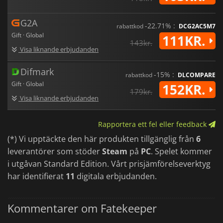
G2A
-22.71% :
rabattkod
DCG2AC5M7
Gift · Global
111KR.
143kr.
Visa liknande erbjudanden
Difmark
-15% :
rabattkod
DLCOMPARE
Gift · Global
152KR.
179kr.
Visa liknande erbjudanden
Rapportera ett fel eller feedback
(*) Vi upptäckte den här produkten tillgänglig från
6
leverantörer som stöder
Steam
på
PC
. Spelet kommer
i utgåvan Standard Edition. Vårt prisjämförelseverktyg
har identifierat
11
digitala erbjudanden.
Kommentarer om Fatekeeper