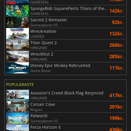
GAMESEAL
SpongeBob SquarePants Titans of the Tide
142kr.
GAMESEAL
Sacred 2 Remaster
92kr.
Gamesplanet US
Wreckreation
132kr.
LOADED
Titan Quest 2
266kr.
HRKGAME
Wreckfest 2
285kr.
HRKGAME
Disney Epic Mickey Rebrushed
111kr.
Game Boost
POPULÄRASTE
Assassin's Creed Black Flag Resynced
417kr.
HRKGAME
Corsair Cove
201kr.
Kinguin
Palworld
199kr.
Gamesplanet US
Forza Horizon 6
436kr.