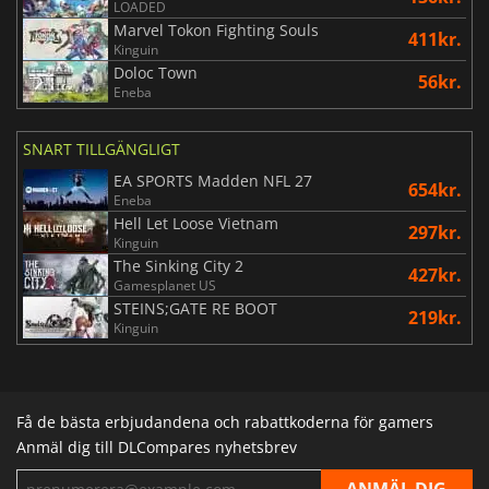
LOADED
Marvel Tokon Fighting Souls
411kr.
Kinguin
Doloc Town
56kr.
Eneba
SNART TILLGÄNGLIGT
EA SPORTS Madden NFL 27
654kr.
Eneba
Hell Let Loose Vietnam
297kr.
Kinguin
The Sinking City 2
427kr.
Gamesplanet US
STEINS;GATE RE BOOT
219kr.
Kinguin
Få de bästa erbjudandena och rabattkoderna för gamers
Anmäl dig till DLCompares nyhetsbrev