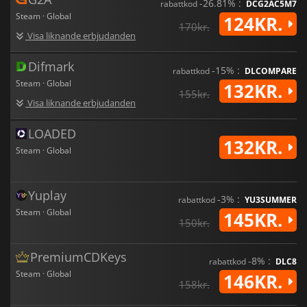
-26.81% :
rabattkod
DCG2AC5M7
Steam · Global
124KR.
170kr.
Visa liknande erbjudanden
Difmark
-15% :
rabattkod
DLCOMPARE
Steam · Global
132KR.
155kr.
Visa liknande erbjudanden
LOADED
132KR.
Steam · Global
Yuplay
-3% :
rabattkod
YU3SUMMER
Steam · Global
145KR.
150kr.
PremiumCDKeys
-8% :
rabattkod
DLC8
Steam · Global
146KR.
158kr.