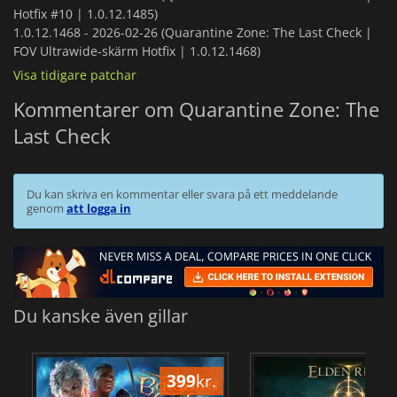
Hotfix #10 | 1.0.12.1485)
1.0.12.1468 -
2026-02-26 (Quarantine Zone: The Last Check |
FOV Ultrawide-skärm Hotfix | 1.0.12.1468)
Visa tidigare patchar
Kommentarer om Quarantine Zone: The
Last Check
Du kan skriva en kommentar eller svara på ett meddelande
genom
att logga in
Du kanske även gillar
399
kr.
3