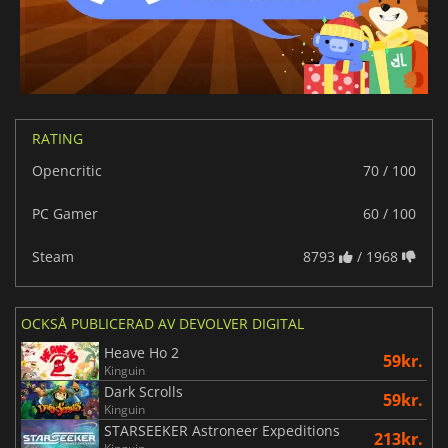
RATING
Opencritic
70 / 100
PC Gamer
60 / 100
Steam
8793
/ 1968
OCKSÅ PUBLICERAD AV DEVOLVER DIGITAL
Heave Ho 2
59kr.
Kinguin
Dark Scrolls
59kr.
Kinguin
STARSEEKER Astroneer Expeditions
213kr.