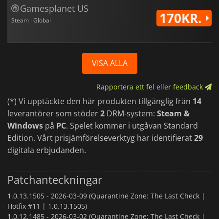
Gamesplanet US
170KR.
Steam · Global
VISA ALLA
Rapportera ett fel eller feedback
(*) Vi upptäckte den här produkten tillgänglig från
14
leverantörer som stöder
2
DRM-system:
Steam &
Windows
på
PC
. Spelet kommer i utgåvan Standard
Edition. Vårt prisjämförelseverktyg har identifierat
29
digitala erbjudanden.
Patchanteckningar
1.0.13.1505 -
2026-03-09 (Quarantine Zone: The Last Check |
Hotfix #11 | 1.0.13.1505)
1.0.12.1485 -
2026-03-02 (Quarantine Zone: The Last Check |