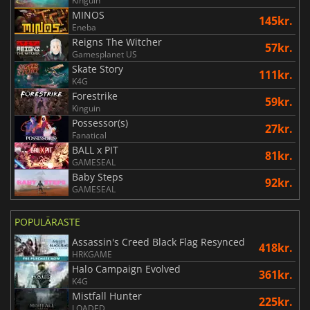
Kinguin
MINOS
145kr.
Eneba
Reigns The Witcher
57kr.
Gamesplanet US
Skate Story
111kr.
K4G
Forestrike
59kr.
Kinguin
Possessor(s)
27kr.
Fanatical
BALL x PIT
81kr.
GAMESEAL
Baby Steps
92kr.
GAMESEAL
POPULÄRASTE
Assassin's Creed Black Flag Resynced
418kr.
HRKGAME
Halo Campaign Evolved
361kr.
K4G
Mistfall Hunter
225kr.
LOADED