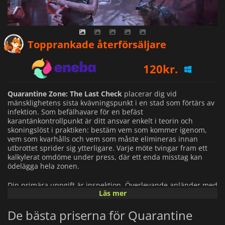
104
kr.
Topprankade återförsäljare
120
kr.
115
kr.
Quarantine Zone: The Last Check
placerar dig vid
mänsklighetens sista kvävningspunkt i en stad som förtärs av
infektion. Som befälhavare för en befäst
karantänkontrollpunkt är ditt ansvar enkelt i teorin och
skoningslöst i praktiken: bestäm vem som kommer igenom,
vem som kvarhålls och vem som måste elimineras innan
utbrottet sprider sig ytterligare. Varje möte tvingar fram ett
kalkylerat omdöme under press, där ett enda misstag kan
ödelägga hela zonen.
Din primära uppgift är inspektion. Överlevande anländer med
Läs mer
dokument, berättelser och symtom som kan vara synliga eller
dolda. Med hjälp av en rad olika skannings- och
De bästa priserna för Quarantine
verifieringsverktyg måste du identifiera tecken på infektion,
förfalskade papper, dolda vapen eller farligt beteende.