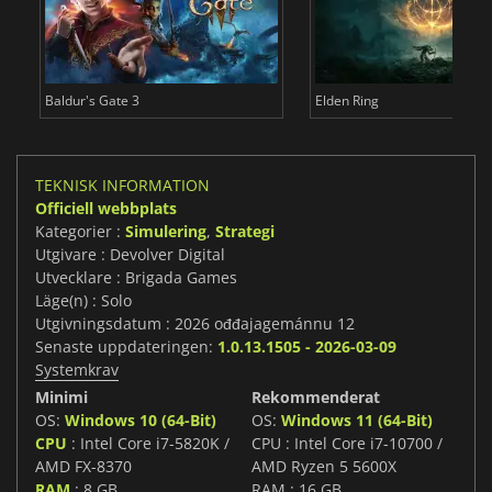
Baldur's Gate 3
Elden Ring
TEKNISK INFORMATION
Officiell webbplats
Kategorier :
Simulering
,
Strategi
Utgivare : Devolver Digital
Utvecklare : Brigada Games
Läge(n) : Solo
Utgivningsdatum : 2026 ođđajagemánnu 12
Senaste uppdateringen:
1.0.13.1505 - 2026-03-09
Systemkrav
Minimi
Rekommenderat
OS:
Windows 10 (64-Bit)
OS:
Windows 11 (64-Bit)
CPU
: Intel Core i7-5820K /
CPU : Intel Core i7-10700 /
AMD FX-8370
AMD Ryzen 5 5600X
RAM
: 8 GB
RAM : 16 GB