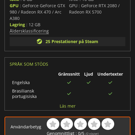
GPU
: GeForce GeForce GTX
GPU : GeForce RTX 2080 /
980 / Radeon RX 470 / Arc
Radeon RX 5700
A380
Lagring
: 12 GB
Åldersklassificering
25 Prestationer på Steam
SPRÅK SOM STÖDS
Gränssnitt
Ljud
Undertexter
Engelska
Brasiliansk
portugisiska
Ryska
Läs mer
Turkiska
Japanska
Användarbetyg
Italienska
Genomnittligt :
0
/
5
(
0
röster)