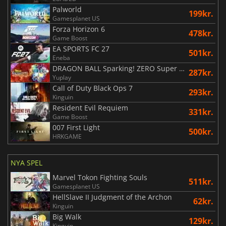
Palworld
199kr.
Gamesplanet US
Forza Horizon 6
478kr.
Game Boost
EA SPORTS FC 27
501kr.
Eneba
DRAGON BALL Sparking! ZERO Super Limit Breaking NEO
287kr.
Yuplay
Call of Duty Black Ops 7
293kr.
Kinguin
Resident Evil Requiem
331kr.
Game Boost
007 First Light
500kr.
HRKGAME
NYA SPEL
Marvel Tokon Fighting Souls
511kr.
Gamesplanet US
HellSlave II Judgment of the Archon
62kr.
Kinguin
Big Walk
129kr.
Kinguin