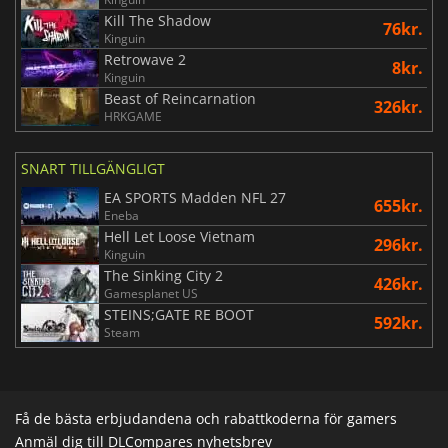
Kill The Shadow
76kr.
Kinguin
Retrowave 2
8kr.
Kinguin
Beast of Reincarnation
326kr.
HRKGAME
SNART TILLGÄNGLIGT
EA SPORTS Madden NFL 27
655kr.
Eneba
Hell Let Loose Vietnam
296kr.
Kinguin
The Sinking City 2
426kr.
Gamesplanet US
STEINS;GATE RE BOOT
592kr.
Steam
Få de bästa erbjudandena och rabattkoderna för gamers
Anmäl dig till DLCompares nyhetsbrev