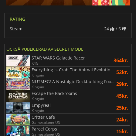
RATING
Steam
24
/ 6
OCKSÅ PUBLICERAD AV SECRET MODE
STAR WARS Galactic Racer
364kr.
K4G
Everything is Crab The Animal Evolution Roguelite
52kr.
Kinguin
NUTMEG! A Nostalgic Deckbuilding Football Manager
29kr.
Kinguin
Escape the Backrooms
45kr.
Kinguin
Empyreal
25kr.
Kinguin
Critter Café
24kr.
Gamesplanet US
Parcel Corps
15kr.
Gamesplanet US