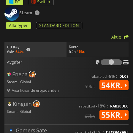
PC
Switch
Steam
Alla typer
STANDARD EDITION
Aktie
Konto
CD Key
från
46kr.
från
54kr.
Avgif
Avgifter
Eneba
-8% :
rabattkod
DLC8
Steam · Global
54KR.
59kr.
Visa liknande erbjudanden
Kinguin
-18% :
rabattkod
RAB20DLC
Steam · Global
55KR.
67kr.
GamersGate
-11% :
rabattkod
DLCOMPARE