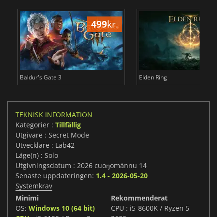
499
kr.
3
Baldur's Gate 3
Elden Ring
TEKNISK INFORMATION
Kategorier :
Tillfällig
Utgivare : Secret Mode
Utvecklare : Lab42
Läge(n) : Solo
Utgivningsdatum : 2026 cuoŋománnu 14
Senaste uppdateringen:
1.4 - 2026-05-20
Systemkrav
Minimi
Rekommenderat
OS:
Windows 10 (64 bit)
CPU : i5-8600K / Ryzen 5