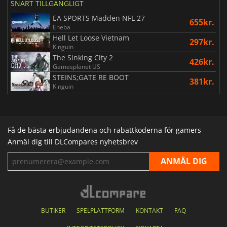
SNART TILLGÄNGLIGT
EA SPORTS Madden NFL 27
655kr.
Eneba
Hell Let Loose Vietnam
297kr.
Kinguin
The Sinking City 2
426kr.
Gamesplanet US
STEINS;GATE RE BOOT
381kr.
Kinguin
Få de bästa erbjudandena och rabattkoderna för gamers
Anmäl dig till DLCompares nyhetsbrev
BUTIKER
SPELPLATTFORM
KONTAKT
FAQ