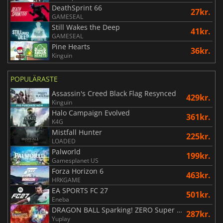
DeathSprint 66
27kr.
GAMESEAL
Still Wakes the Deep
41kr.
GAMESEAL
Pine Hearts
36kr.
Kinguin
POPULÄRASTE
Assassin's Creed Black Flag Resynced
429kr.
Kinguin
Halo Campaign Evolved
361kr.
K4G
Mistfall Hunter
225kr.
LOADED
Palworld
199kr.
Gamesplanet US
Forza Horizon 6
463kr.
HRKGAME
EA SPORTS FC 27
501kr.
Eneba
DRAGON BALL Sparking! ZERO Super Limit Breaking NEO
287kr.
Yuplay