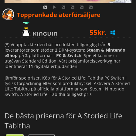
54
kr.
Topprankade återförsäljare
55
kr.
99
kr.
(*) Vi upptäckte den här produkten tillgänglig från
9
leverantörer som stöder
2
DRM-system:
Steam & Nintendo
eShop
på
2
plattformar -
PC & Switch
. Spelet kommer i
utgåvan Standard Edition. Vårt prisjämförelseverktyg har
identifierat
11
digitala erbjudanden.
Jämför spelpriser. Köp för A Storied Life: Tabitha PC Switch i
fysisk förpackning eller som produktnyckel. Aktivera A Storied
Life: Tabitha på officiella plattformar som Steam, Nintendo
Switch. A Storied Life: Tabitha billigast pris
De bästa priserna för A Storied Life
Tabitha