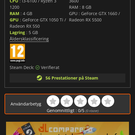
CPU
: i3-6100 / Ryzen 3
3600
1200
RAM : 8 GB
RAM
: 4 GB
GPU : GeForce GTX 1660 /
GPU
: GeForce GTX 1050 Ti /
Radeon RX 5500
Radeon RX 550
Lagring
: 5 GB
Åldersklassificering
Steam Deck:
Verifierat
56 Prestationer på Steam
Användarbetyg
Genomnittligt :
0
/
5
(
0
röster)