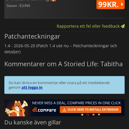
99KR.
Steam · EU/NA
Rapportera ett fel eller feedback
Patchanteckningar
1.4 -
2026-05-20 (Patch 1.4 ute nu – Patchanteckningar och
detaljer)
Kommentarer om A Storied Life: Tabitha
Du kan skriva en kommentar eller svara på ett meddelande
genom
att logga in
Du kanske även gillar