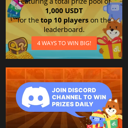
Featuring a total prize pool of
1,000 USDT
for the
top 10 players
on the
leaderboard.
4 WAYS TO WIN BIG!