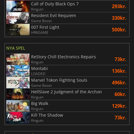
Call of Duty Black Ops 7
293kr.
Kinguin
Resident Evil Requiem
330kr.
Game Boost
007 First Light
500kr.
HRKGAME
NYA SPEL
ReStory Chill Electronics Repairs
73kr.
Kinguin
Montabi
136kr.
LOADED
Marvel Tokon Fighting Souls
496kr.
Game Boost
HellSlave 2 Judgment of the Archon
60kr.
Kinguin
Big Walk
129kr.
Kinguin
Kill The Shadow
73kr.
Kinguin