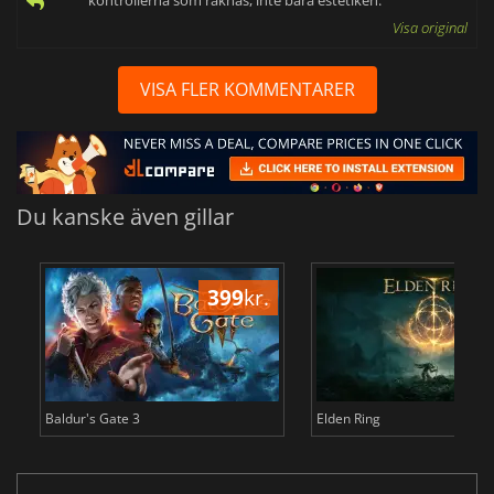
Visa original
VISA FLER KOMMENTARER
Du kanske även gillar
399
kr.
3
Baldur's Gate 3
Elden Ring