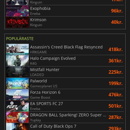
Kinguin
Exophobia
96kr.
Eneba
Krimson
40kr.
Kinguin
POPULÄRASTE
Assassin's Creed Black Flag Resynced
418kr.
HRKGAME
Halo Campaign Evolved
361kr.
K4G
Mistfall Hunter
225kr.
LOADED
Palworld
199kr.
Gamesplanet US
Forza Horizon 6
476kr.
Game Boost
EA SPORTS FC 27
501kr.
Eneba
DRAGON BALL Sparking! ZERO Super Limit Breaking NEO
287kr.
Yuplay
Call of Duty Black Ops 7
293kr.