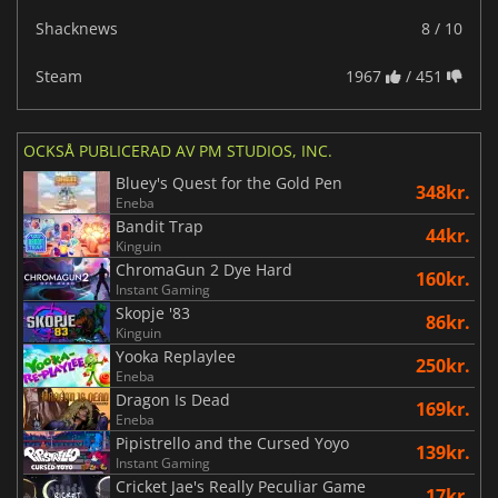
Shacknews
8 / 10
Steam
1967
/ 451
OCKSÅ PUBLICERAD AV PM STUDIOS, INC.
Bluey's Quest for the Gold Pen
348kr.
Eneba
Bandit Trap
44kr.
Kinguin
ChromaGun 2 Dye Hard
160kr.
Instant Gaming
Skopje '83
86kr.
Kinguin
Yooka Replaylee
250kr.
Eneba
Dragon Is Dead
169kr.
Eneba
Pipistrello and the Cursed Yoyo
139kr.
Instant Gaming
Cricket Jae's Really Peculiar Game
17kr.