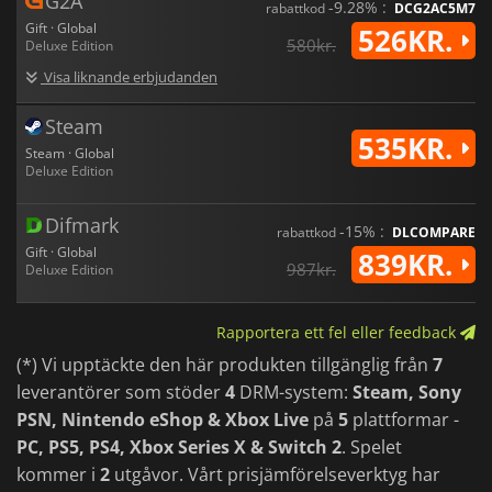
G2A
-9.28% :
rabattkod
DCG2AC5M7
Gift · Global
526KR.
580kr.
Deluxe Edition
Visa liknande erbjudanden
Steam
535KR.
Steam · Global
Deluxe Edition
Difmark
-15% :
rabattkod
DLCOMPARE
Gift · Global
839KR.
987kr.
Deluxe Edition
Rapportera ett fel eller feedback
(*) Vi upptäckte den här produkten tillgänglig från
7
leverantörer som stöder
4
DRM-system:
Steam, Sony
PSN, Nintendo eShop & Xbox Live
på
5
plattformar -
PC, PS5, PS4, Xbox Series X & Switch 2
. Spelet
kommer i
2
utgåvor. Vårt prisjämförelseverktyg har