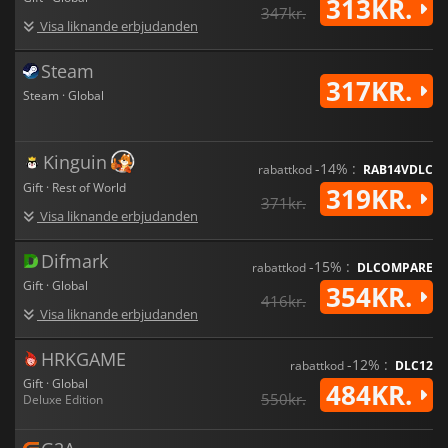
313KR.
347kr.
Visa liknande erbjudanden
Steam
317KR.
Steam · Global
Kinguin
-14% :
rabattkod
RAB14VDLC
Gift · Rest of World
319KR.
371kr.
Visa liknande erbjudanden
Difmark
-15% :
rabattkod
DLCOMPARE
Gift · Global
354KR.
416kr.
Visa liknande erbjudanden
HRKGAME
-12% :
rabattkod
DLC12
Gift · Global
484KR.
550kr.
Deluxe Edition