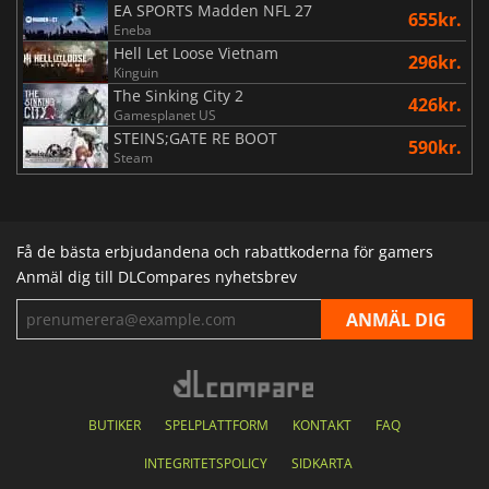
EA SPORTS Madden NFL 27
655kr.
Eneba
Hell Let Loose Vietnam
296kr.
Kinguin
The Sinking City 2
426kr.
Gamesplanet US
STEINS;GATE RE BOOT
590kr.
Steam
Få de bästa erbjudandena och rabattkoderna för gamers
Anmäl dig till DLCompares nyhetsbrev
BUTIKER
SPELPLATTFORM
KONTAKT
FAQ
INTEGRITETSPOLICY
SIDKARTA