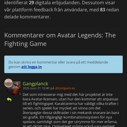
identifierat
29
digitala erbjudanden. Dessutom visar
vår plattform feedback från användare, med
83
redan
delade kommentarer.
Kommentarer om Avatar Legends: The
Fighting Game
Du kan skriva en kommentar eller svara på ett meddelande
genom
att logga in
Gangplanck
2026 suoi 31 10:40
på
dlcompare.es
Det som intresserar mig med det här projektet är inte
bara Avatar-licensen, utan hur den kommer att anpassas
till ett fightingspel. Karaktärerna har väldigt olika krafter i
serien, och spelet har mycket att vinna om det
återspeglar dessa skillnader i sin mekanik snarare än bara
sin grafik. Ett tillgängligt kombinationssystem för nya
spelare, samtidigt som det ger utrymme för mer erfarna,
är ett riktigt plus. Onlineläget måste också vara gediget,