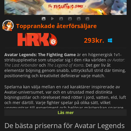
319
kr.
Topprankade återförsäljare
293
kr.
313
kr.
Avatar Legends: The Fighting Game
är en högenergisk 1v1-
stridsupplevelse som utspelar sig i den rika världen
av Avatar:
The Last Airbender
och
The Legend of Korra
. Det ger liv åt
elementär böjning genom snabb, uttrycksfull strid där timing,
positionering och kreativitet definierar varje match.
Spelarna kan välja mellan en rad karaktärer inspirerade av
Avatar-universumet, var och en utrustad med distinkta
böjningsstilar och rörelseset med rötter i jord, vatten, eld, luft
och mer därtill. Varje fighter spelar på olika sätt, vilket
uppmuntrar till experiment och belönar mästerskap snarare
Läs mer
än upprepning.
De bästa priserna för Avatar Legends
Spelet har en stiliserad 2D-animerad look som återspeglar
andan i originalserien samtidigt som det levererar skarp,