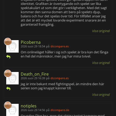
identitet. Grafiken är övertygande och spelet ser lika
spektakulärt ut som det gör i verkligheten. Med det sagt
kommer den sanna domen att bero på spelets djup,
balans och hur det spelas över tid. För tillfället anser jag
att det är ett mycket lovande experiment snarare än en
garanterad framgång.
Visa original
Picoberna
2026 suoi 29 18:54
på
dlcompare.es
Om onlineläget håller i sig och spelet är bra kan det fånga
en hel del människor, men jag har mina tvivel.
Visa original
Death_on_Fire
2026 suoi 29 16:39
på
dlcompare.es
Jag är inte bekant med fightingspel, än mindre den här
serien som jag knappt känner till.
Visa original
notiples
2026 suoi 29 14:56
på
dlcompare.de
Grunden låter bra, men det riktiga testet kommer med