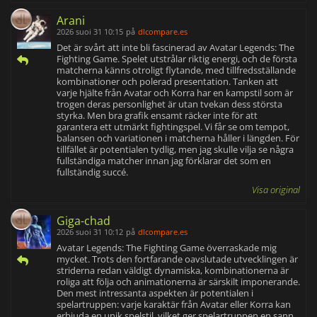
Arani
2026 suoi 31 10:15
på
dlcompare.es
Det är svårt att inte bli fascinerad av Avatar Legends: The
Fighting Game. Spelet utstrålar riktig energi, och de första
matcherna känns otroligt flytande, med tillfredsställande
kombinationer och polerad presentation. Tanken att
varje hjälte från Avatar och Korra har en kampstil som är
trogen deras personlighet är utan tvekan dess största
styrka. Men bra grafik ensamt räcker inte för att
garantera ett utmärkt fightingspel. Vi får se om tempot,
balansen och variationen i matcherna håller i längden. För
tillfället är potentialen tydlig, men jag skulle vilja se några
fullständiga matcher innan jag förklarar det som en
fullständig succé.
Visa original
Giga-chad
2026 suoi 31 10:12
på
dlcompare.es
Avatar Legends: The Fighting Game överraskade mig
mycket. Trots den fortfarande oavslutade utvecklingen är
striderna redan väldigt dynamiska, kombinationerna är
roliga att följa och animationerna är särskilt imponerande.
Den mest intressanta aspekten är potentialen i
spelartruppen: varje karaktär från Avatar eller Korra kan
erbjuda en unik spelstil, vilket ger spelartruppen en sann