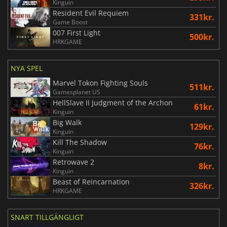
Kinguin
Resident Evil Requiem
331kr.
Game Boost
007 First Light
500kr.
HRKGAME
NYA SPEL
Marvel Tokon Fighting Souls
511kr.
Gamesplanet US
HellSlave II Judgment of the Archon
61kr.
Kinguin
Big Walk
129kr.
Kinguin
Kill The Shadow
76kr.
Kinguin
Retrowave 2
8kr.
Kinguin
Beast of Reincarnation
326kr.
HRKGAME
SNART TILLGÄNGLIGT