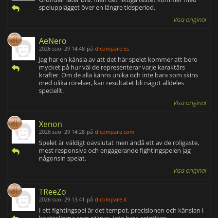
spelupplägget över en längre tidsperiod.
Visa original
AeNero
2026 suoi 29 14:48
på
dlcompare.es
Jag har en känsla av att det här spelet kommer att bero
mycket på hur väl de representerar varje karaktärs
krafter. Om de alla känns unika och inte bara som skins
med olika rörelser, kan resultatet bli något alldeles
speciellt.
Visa original
Xenon
2026 suoi 29 14:28
på
dlcompare.com
Spelet är väldigt oavslutat men ändå ett av de roligaste,
mest responsiva och engagerande fightingspelen jag
någonsin spelat.
Visa original
TReeZo
2026 suoi 29 13:41
på
dlcompare.it
I ett fightingspel är det tempot, precisionen och känslan i
kontrollerna som räknas, inte bara estetiken.