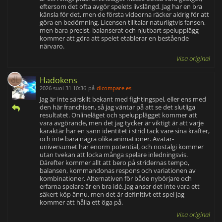
eftersom det ofta avgör spelets livslängd. Jag har en bra
känsla för det, men de första videorna räcker aldrig för att
göra en bedömning. Licensen tilltalar naturligtvis fansen,
men bara precist, balanserat och njutbart spelupplägg
kommer att göra att spelet etablerar en bestående
närvaro.
Visa original
Hadokens
2026 suoi 31 10:36
på
dlcompare.es
Jag är inte särskilt bekant med fightingspel, eller ens med
den här franchisen, så jag väntar på att se det slutliga
resultatet. Onlineläget och spelupplägget kommer att
vara avgörande, men det jag tycker är viktigt är att varje
karaktär har en sann identitet i strid tack vare sina krafter,
och inte bara några olika animationer. Avatar-
universumet har enorm potential, och nostalgi kommer
utan tvekan att locka många spelare inledningsvis.
Därefter kommer allt att bero på stridernas tempo,
balansen, kommandonas respons och variationen av
kombinationer. Alternativen för både nybörjare och
erfarna spelare är en bra idé. Jag anser det inte vara ett
säkert köp ännu, men det är definitivt ett spel jag
kommer att hålla ett öga på.
Visa original