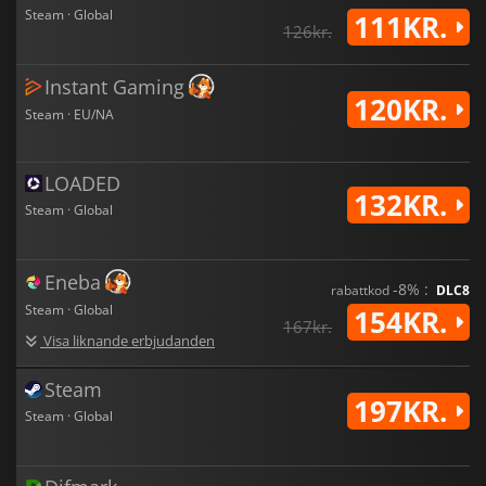
Steam · Global
111KR.
126kr.
Instant Gaming
120KR.
Steam · EU/NA
LOADED
132KR.
Steam · Global
Eneba
-8% :
rabattkod
DLC8
Steam · Global
154KR.
167kr.
Visa liknande erbjudanden
Steam
197KR.
Steam · Global