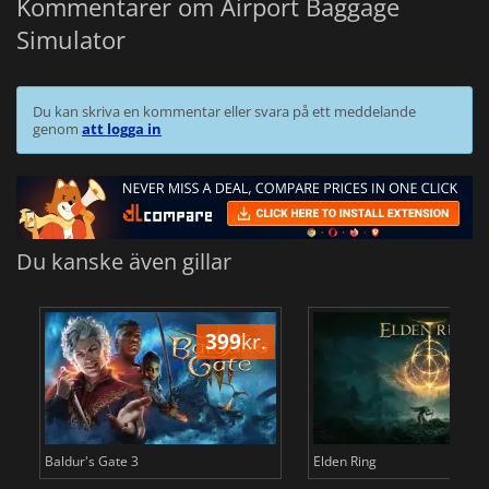
Kommentarer om Airport Baggage
Simulator
Du kan skriva en kommentar eller svara på ett meddelande
genom
att logga in
Du kanske även gillar
399
kr.
3
Baldur's Gate 3
Elden Ring