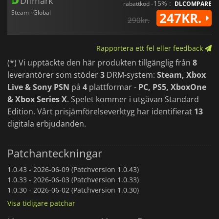
Difmark
-15% :
rabattkod
DLCOMPARE
Steam · Global
247KR.
290kr.
Rapportera ett fel eller feedback
(*) Vi upptäckte den här produkten tillgänglig från
8
leverantörer som stöder
3
DRM-system:
Steam, Xbox
Live & Sony PSN
på
4
plattformar -
PC, PS5, XboxOne
& Xbox Series X
. Spelet kommer i utgåvan Standard
Edition. Vårt prisjämförelseverktyg har identifierat
13
digitala erbjudanden.
Patchanteckningar
1.0.43 -
2026-06-09 (Patchversion 1.0.43)
1.0.33 -
2026-06-03 (Patchversion 1.0.33)
1.0.30 -
2026-06-02 (Patchversion 1.0.30)
Visa tidigare patchar