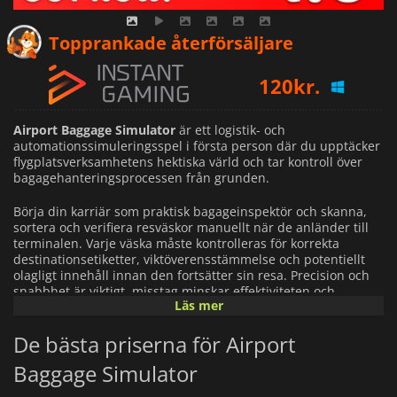
77
kr.
Topprankade återförsäljare
120
kr.
154
kr.
Airport Baggage Simulator
är ett logistik- och
automationssimuleringsspel i första person där du upptäcker
flygplatsverksamhetens hektiska värld och tar kontroll över
bagagehanteringsprocessen från grunden.
Börja din karriär som praktisk bagageinspektör och skanna,
sortera och verifiera resväskor manuellt när de anländer till
terminalen. Varje väska måste kontrolleras för korrekta
destinationsetiketter, viktöverensstämmelse och potentiellt
olagligt innehåll innan den fortsätter sin resa. Precision och
snabbhet är viktigt, misstag minskar effektiviteten och
Läs mer
vinsten.
De bästa priserna för Airport
I takt med att du utvecklas kommer du att gå bortom manuellt
arbete och börja utforma och optimera ett helautomatiskt
Baggage Simulator
bagagehanteringssystem. Bygg transportbandsnätverk,
installera skannrar och sorteringsmaskiner och förvandla