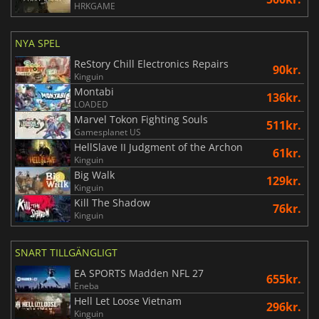
HRKGAME
NYA SPEL
ReStory Chill Electronics Repairs
90kr.
Kinguin
Montabi
136kr.
LOADED
Marvel Tokon Fighting Souls
511kr.
Gamesplanet US
HellSlave II Judgment of the Archon
61kr.
Kinguin
Big Walk
129kr.
Kinguin
Kill The Shadow
76kr.
Kinguin
SNART TILLGÄNGLIGT
EA SPORTS Madden NFL 27
655kr.
Eneba
Hell Let Loose Vietnam
296kr.
Kinguin