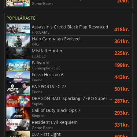
20kr.
Game Boost
POPULÄRASTE
Assassin's Creed Black Flag Resynced
418kr.
HRKGAME
Halo Campaign Evolved
361kr.
K4G
Mistfall Hunter
225kr.
LOADED
Palworld
199kr.
Gamesplanet US
Forza Horizon 6
443kr.
Eneba
EA SPORTS FC 27
501kr.
Eneba
DRAGON BALL Sparking! ZERO Super Limit Breaking NEO
287kr.
Yuplay
Call of Duty Black Ops 7
293kr.
Kinguin
Resident Evil Requiem
331kr.
Game Boost
007 First Light
500kr.