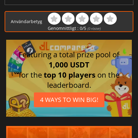
Användarbetyg
Genomnittligt :
0
/
5
(
0
röster)
Featuring a total prize pool of
1,000 USDT
for the
top 10 players
on the
leaderboard.
4 WAYS TO WIN BIG!