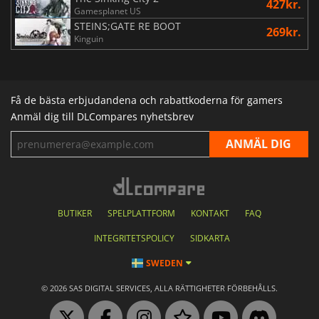
427kr.
Gamesplanet US
STEINS;GATE RE BOOT
269kr.
Kinguin
Få de bästa erbjudandena och rabattkoderna för gamers
Anmäl dig till DLCompares nyhetsbrev
BUTIKER
SPELPLATTFORM
KONTAKT
FAQ
INTEGRITETSPOLICY
SIDKARTA
SWEDEN
© 2026 SAS DIGITAL SERVICES, ALLA RÄTTIGHETER FÖRBEHÅLLS.