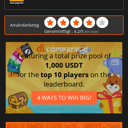
Användarbetyg
Genomnittligt :
4.2
/
5
(
69
röster)
Featuring a total prize pool of
1,000 USDT
for the
top 10 players
on the
leaderboard.
4 WAYS TO WIN BIG!