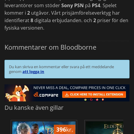
leverantörer som stöder
Sony PSN
på
PS4
. Spelet
kommer i
2
utgåvor. Vårt prisjämförelseverktyg har
identifierat
8
digitala erbjudanden. och
2
priser för den
fysiska versionen.
Kommentarer om Bloodborne
Du kan skriva en kommentar eller svara på ett meddelande
genom
att logga in
Du kanske även gillar
396
kr.
3