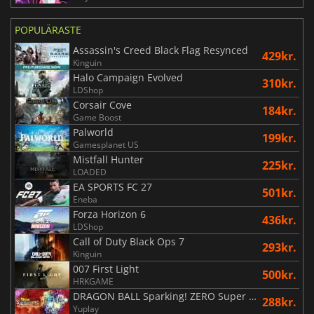
POPULÄRASTE
Assassin's Creed Black Flag Resynced
429kr.
Kinguin
Halo Campaign Evolved
310kr.
LDShop
Corsair Cove
184kr.
Game Boost
Palworld
199kr.
Gamesplanet US
Mistfall Hunter
225kr.
LOADED
EA SPORTS FC 27
501kr.
Eneba
Forza Horizon 6
436kr.
LDShop
Call of Duty Black Ops 7
293kr.
Kinguin
007 First Light
500kr.
HRKGAME
DRAGON BALL Sparking! ZERO Super Limit Breaking NEO
288kr.
Yuplay