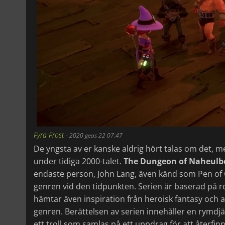
Fyra Frost
-
2020 geas 22 07:47
De yngsta av er kanske aldrig hört talas om det, 
under tidiga 2000-talet.
The Dungeon of Naheul
endaste person, John Lang, även känd som Pen of C
genren vid den tidpunkten. Serien är baserad på
hämtar även inspiration från heroisk fantasy och
genren. Berättelsen av serien innehåller en rymdjä
ett troll som samlas på ett uppdrag för att återfin