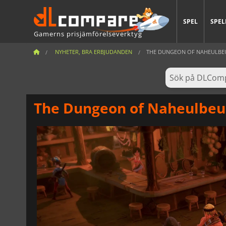
SPEL
SPEL
Gamerns prisjämförelseverktyg
NYHETER, BRA ERBJUDANDEN
THE DUNGEON OF NAHEULBEUK
The Dungeon of Naheulbeuk