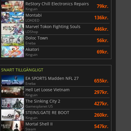
ReStory Chill Electronics Repairs
79kr.
Kinguin
Montabi
136kr.
LOADED
Marvel Tokon Fighting Souls
446kr.
LDShop
Doloc Town
56kr.
Eneba
Akatori
69kr.
Kinguin
SNART TILLGÄNGLIGT
EA SPORTS Madden NFL 27
655kr.
Eneba
Hell Let Loose Vietnam
297kr.
Kinguin
The Sinking City 2
427kr.
Gamesplanet US
STEINS;GATE RE BOOT
260kr.
Kinguin
Mortal Shell II
547kr.
Steam