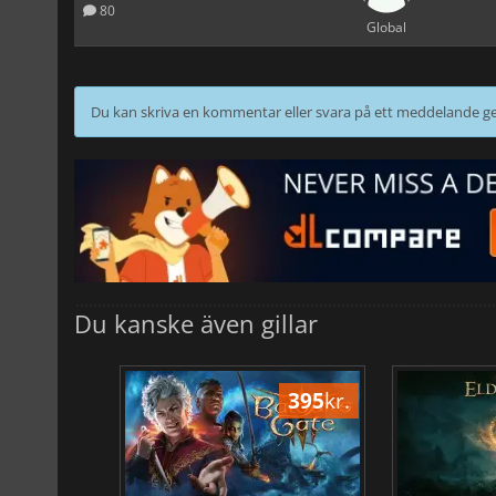
80
Global
Du kan skriva en kommentar eller svara på ett meddelande
Du kanske även gillar
500
kr.
395
kr.