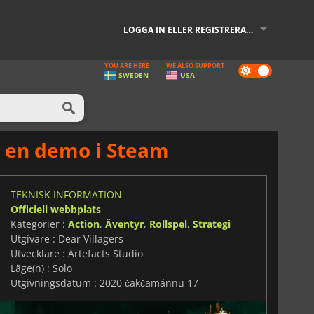
LOGGA IN ELLER REGISTRERA DIG
YOU ARE HERE
WE ALSO SUPPORT
Dark
SWEDEN
USA
mode
 en demo i Steam
TEKNISK INFORMATION
Officiell webbplats
Kategorier :
Action
,
Äventyr
,
Rollspel
,
Strategi
Utgivare : Dear Villagers
Utvecklare : Artefacts Studio
Läge(n) : Solo
Utgivningsdatum : 2020 čakčamánnu 17