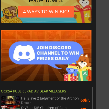
4 WAYS TO WIN BIG!
OCKSÅ PUBLICERAD AV DEAR VILLAGERS
HellSlave 2 Judgment of the Archon
60kr.
Kinguin
DIVE or DIE Children of Rain