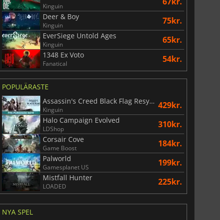
67kr.
Kinguin
Deer & Boy
75kr.
Kinguin
EverSiege Untold Ages
65kr.
Kinguin
1348 Ex Voto
54kr.
Fanatical
POPULÄRASTE
Assassin's Creed Black Flag Resynced
429kr.
Kinguin
Halo Campaign Evolved
310kr.
LDShop
Corsair Cove
184kr.
Game Boost
Palworld
199kr.
Gamesplanet US
Mistfall Hunter
225kr.
LOADED
NYA SPEL