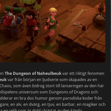
men
The Dungeon of Naheulbeuk
var ett riktigt fenomen
beuk
var från början en ljudserie som skapades av en
haos, som även bidrog stort till lanseringen av den här
 rollspelens universum som Dungeons of Dragons och
 adderar en bra dos humor genom parodiska koder från
gare, en alv, en dvärg, en tjuv, en barbar, en magiker och
na en relik som är dold i hjärtat av den kända