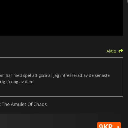
Aktie
som har med spel att göra är jag intresserad av de senaste
drig få nog av dem!
k The Amulet Of Chaos
9KR.