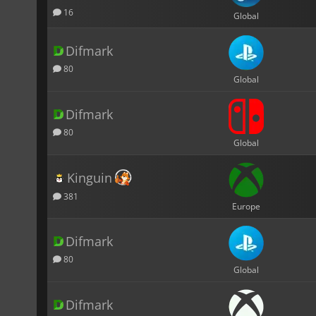
16
Global
Difmark
80
Global
Difmark
80
Global
Kinguin
381
Europe
Difmark
80
Global
Difmark