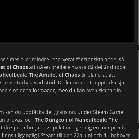
rit mer eller mindre reserverat för fransktalande, så
et of Chaos
att nå en bredare massa då det är dubbat
aheulbeuk: The Amulet of Chaos
är planerat att
RPG med turbaserad strid. Du kommer att upptäcka sju
m med sina egna förmågor, men du kan även skapa din
um kan du upptäcka det gratis nu, under Steam Game
kan provas, och
The Dungeon of Naheulbeuk: The
att du spelar början av spelet och ger dig en mer precis
inns tillgänglig i Steam till den 22a juni och du behöver