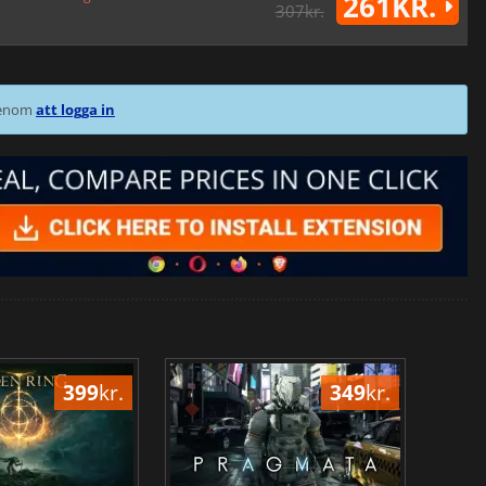
261KR.
307kr.
 genom
att logga in
399
kr.
349
kr.