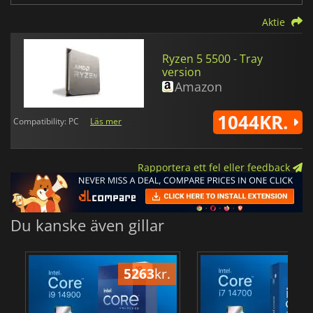
Aktie
Ryzen 5 5500 - Tray
version
Amazon
1044KR.
Compatibility: PC
Läs mer
Rapportera ett fel eller feedback
Du kanske även gillar
5263
kr.
41