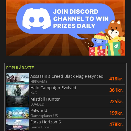
POPULÄRASTE
Assassin's Creed Black Flag Resynced
418kr.
HRKGAME
Halo Campaign Evolved
361kr.
K4G
Mistfall Hunter
225kr.
LOADED
Palworld
199kr.
Gamesplanet US
Forza Horizon 6
478kr.
Game Boost