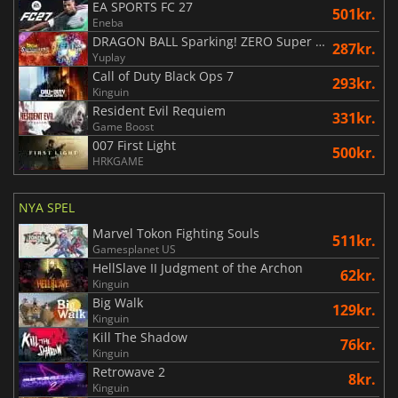
EA SPORTS FC 27
501kr.
Eneba
DRAGON BALL Sparking! ZERO Super Limit Breaking NEO
287kr.
Yuplay
Call of Duty Black Ops 7
293kr.
Kinguin
Resident Evil Requiem
331kr.
Game Boost
007 First Light
500kr.
HRKGAME
NYA SPEL
Marvel Tokon Fighting Souls
511kr.
Gamesplanet US
HellSlave II Judgment of the Archon
62kr.
Kinguin
Big Walk
129kr.
Kinguin
Kill The Shadow
76kr.
Kinguin
Retrowave 2
8kr.
Kinguin