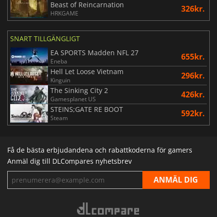
Beast of Reincarnation
326kr.
HRKGAME
SNART TILLGÄNGLIGT
EA SPORTS Madden NFL 27
655kr.
Eneba
Hell Let Loose Vietnam
296kr.
Kinguin
The Sinking City 2
426kr.
Gamesplanet US
STEINS;GATE RE BOOT
592kr.
Steam
Få de bästa erbjudandena och rabattkoderna för gamers
Anmäl dig till DLCompares nyhetsbrev