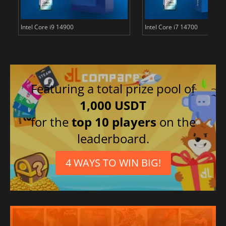
Intel Core i9 14900
Intel Core i7 14700
Featuring a total prize pool of
1,000 USDT
for the
top 10 players
on the
leaderboard.
4 WAYS TO WIN BIG!