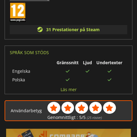
31 Prestationer på Steam
SPRÅK SOM STÖDS
Gränssnitt
Ljud
Undertexter
Engelska
Polska
Tyska
Läs mer
Franska
Ryska
Användarbetyg
Spanska
Genomnittligt :
5
/
5
(
25
röster)
Japanska
Koreanska