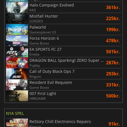
Halo Campaign Evolved
361kr.
K4G
Mistfall Hunter
225kr.
LOADED
Palworld
199kr.
Gamesplanet US
Forza Horizon 6
478kr.
Game Boost
EA SPORTS FC 27
501kr.
Eneba
DRAGON BALL Sparking! ZERO Super Limit Breaking NEO
287kr.
Yuplay
Call of Duty Black Ops 7
293kr.
Kinguin
Resident Evil Requiem
331kr.
Game Boost
007 First Light
500kr.
HRKGAME
NYA SPEL
ReStory Chill Electronics Repairs
91kr.
Kinguin