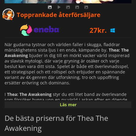
24
kr.
Topprankade återförsäljare
27
kr.
31
kr.
När gudarna tystnar och världen faller i skugga, fladdrar
mänsklighetens sista ljus i en enda, kämpande by.
Thea: The
Awakening
bjuder in dig till en mörkt vacker värld inspirerad
av slavisk mytologi, där varje gryning är osäker och varje
beslut kan vara ditt sista. Spelet är både ett överlevnadsspel,
ett strategispel och ett rollspel och erbjuder en spännande
variant av 4X-genren där utforskning, tro och uppoffring
ersätter erövring och dominans.
I
Thea: The Awakening
styr du ett litet band av överlevande
som försöker bygga upp en ny värld i askan efter en döende
Läs mer
värld. Ditt folk förlitar sig på dig, en nyligen återuppväckt
gudom, för att samla resurser, tillverka verktyg och vapen och
De bästa priserna för Thea The
försvara dem mot fasor som föds ur det eviga mörkret. Varje
resurs räknas, varje måltid är viktig och varje val formar deras
Awakening
öde.