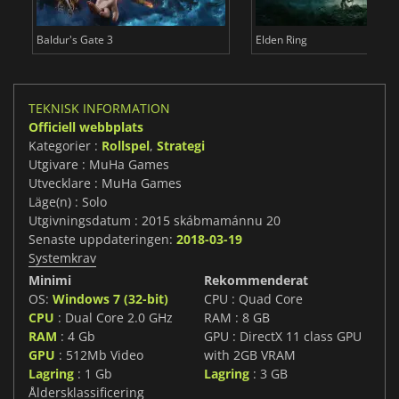
Baldur's Gate 3
Elden Ring
TEKNISK INFORMATION
Officiell webbplats
Kategorier :
Rollspel
,
Strategi
Utgivare : MuHa Games
Utvecklare : MuHa Games
Läge(n) : Solo
Utgivningsdatum : 2015 skábmamánnu 20
Senaste uppdateringen:
2018-03-19
Systemkrav
Minimi
Rekommenderat
OS:
Windows 7 (32-bit)
CPU : Quad Core
CPU
: Dual Core 2.0 GHz
RAM : 8 GB
RAM
: 4 Gb
GPU : DirectX 11 class GPU
GPU
: 512Mb Video
with 2GB VRAM
Lagring
: 1 Gb
Lagring
: 3 GB
Åldersklassificering