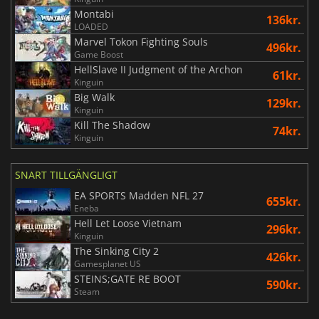
Montabi
136kr.
LOADED
Marvel Tokon Fighting Souls
496kr.
Game Boost
HellSlave II Judgment of the Archon
61kr.
Kinguin
Big Walk
129kr.
Kinguin
Kill The Shadow
74kr.
Kinguin
SNART TILLGÄNGLIGT
EA SPORTS Madden NFL 27
655kr.
Eneba
Hell Let Loose Vietnam
296kr.
Kinguin
The Sinking City 2
426kr.
Gamesplanet US
STEINS;GATE RE BOOT
590kr.
Steam