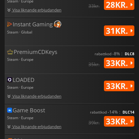
Steam · Europe
28KR.
33kr.
Visa liknande erbjudanden
Instant Gaming
31KR.
Steam · Global
PremiumCDKeys
-8% :
rabattkod
DLC8
Steam · Europe
33KR.
35kr.
LOADED
33KR.
Steam · Europe
Visa liknande erbjudanden
Game Boost
-14% :
rabattkod
DLC14
Steam · Europe
33KR.
39kr.
Visa liknande erbjudanden