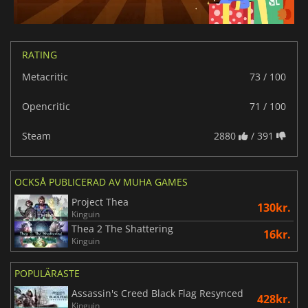
RATING
Metacritic
73 / 100
Opencritic
71 / 100
Steam
2880
/ 391
OCKSÅ PUBLICERAD AV MUHA GAMES
Project Thea
130kr.
Kinguin
Thea 2 The Shattering
16kr.
Kinguin
POPULÄRASTE
Assassin's Creed Black Flag Resynced
428kr.
Kinguin