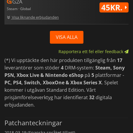
G2A
45KR.
Steam · Global
Visa liknande erbjudanden
VISA ALLA
Rapportera ett fel eller feedback
(*) Vi upptäckte den här produkten tillgänglig från
17
leverantörer som stöder
4
DRM-system:
Steam, Sony
PSN, Xbox Live & Nintendo eShop
på
5
plattformar -
PC, PS4, Switch, XboxOne & Xbox Series X
. Spelet
kommer i utgåvan Standard Edition. Vårt
prisjämförelseverktyg har identifierat
32
digitala
erbjudanden.
Patchanteckningar
2018-03-19 (Spanska språket tillagt)