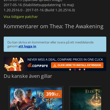
2017-05-16 (Stabilitetsuppdatering 16 maj)
1.20.2516.0 -
2017-01-16 (Build 1.20.2516.0)
Visa tidigare patchar
Kommentarer om Thea: The Awakening
Du kan skriva en kommentar eller svara på ett meddelande
genom
att logga in
Du kanske även gillar
399
kr.
3