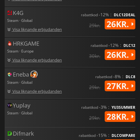
K4G
-12% :
rabattkod
DLC12DEAL
Steam · Global
26KR.
29kr.
Visa liknande erbjudanden
HRKGAME
-12% :
rabattkod
DLC12
Steam · Europe
26KR.
30kr.
Visa liknande erbjudanden
Eneba
-8% :
rabattkod
DLC8
Steam · Global
27KR.
29kr.
Visa liknande erbjudanden
Yuplay
-3% :
rabattkod
YU3SUMMER
Steam · Global
28KR.
29kr.
Difmark
-15% :
rabattkod
DLCOMPARE