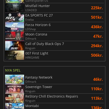
Gamesplanet US
Mistfall Hunter
225kr.
LOADED
EA SPORTS FC 27
501kr.
Eneba
Forza Horizon 6
436kr.
LDShop
Moon Corona
47kr.
Difmark
Call of Duty Black Ops 7
294kr.
Kinguin
007 First Light
506kr.
HRKGAME
NYA SPEL
Fantasy Network
46kr.
Difmark
Sovereign Tower
110kr.
Kinguin
ReStory Chill Electronics Repairs
113kr.
Kinguin
Montabi
136kr.