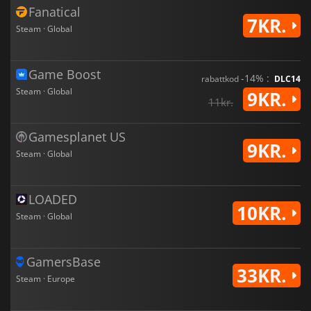
Fanatical
7KR.
Steam · Global
Game Boost
-14% :
rabattkod
DLC14
Steam · Global
9KR.
11kr.
Gamesplanet US
9KR.
Steam · Global
LOADED
10KR.
Steam · Global
GamersBase
33KR.
Steam · Europe