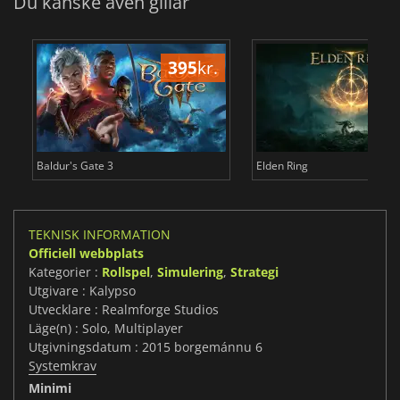
Du kanske även gillar
395
kr.
3
Baldur's Gate 3
Elden Ring
TEKNISK INFORMATION
Officiell webbplats
Kategorier :
Rollspel
,
Simulering
,
Strategi
Utgivare : Kalypso
Utvecklare : Realmforge Studios
Läge(n) : Solo, Multiplayer
Utgivningsdatum : 2015 borgemánnu 6
Systemkrav
Minimi