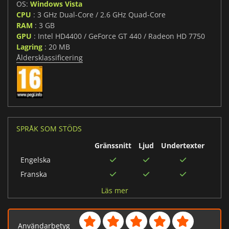
OS:
Windows Vista
CPU
: 3 GHz Dual-Core / 2.6 GHz Quad-Core
RAM
: 3 GB
GPU
: Intel HD4400 / GeForce GT 440 / Radeon HD 7750
Lagring
: 20 MB
Åldersklassificering
SPRÅK SOM STÖDS
Gränssnitt
Ljud
Undertexter
Engelska
Franska
Tyska
Läs mer
Spanska
Ryska
Användarbetyg