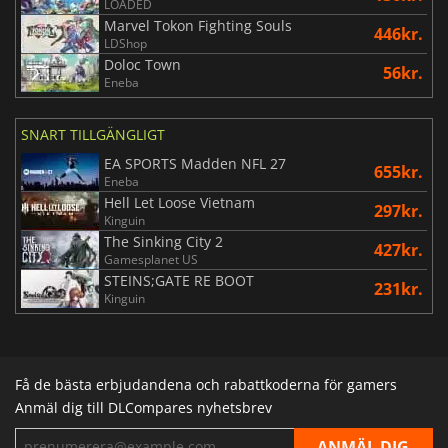
LOADED
Marvel Tokon Fighting Souls
446kr.
LDShop
Doloc Town
56kr.
Eneba
SNART TILLGÄNGLIGT
EA SPORTS Madden NFL 27
655kr.
Eneba
Hell Let Loose Vietnam
297kr.
Kinguin
The Sinking City 2
427kr.
Gamesplanet US
STEINS;GATE RE BOOT
231kr.
Kinguin
Få de bästa erbjudandena och rabattkoderna för gamers
Anmäl dig till DLCompares nyhetsbrev