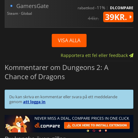
GamersGate
-11% :
rabattkod
DLCOMPARE
Steam · Global
39KR.
44kr.
VISA ALLA
Rapportera ett fel eller feedback
Kommentarer om Dungeons 2: A
Chance of Dragons
Du kan skriva en kommentar eller svara på ett meddelande
genom
att logga in