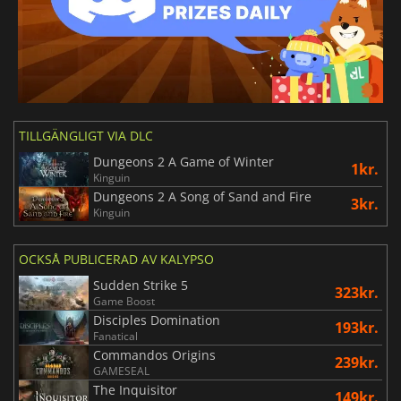
TILLGÄNGLIGT VIA DLC
Dungeons 2 A Game of Winter
1kr.
Kinguin
Dungeons 2 A Song of Sand and Fire
3kr.
Kinguin
OCKSÅ PUBLICERAD AV KALYPSO
Sudden Strike 5
323kr.
Game Boost
Disciples Domination
193kr.
Fanatical
Commandos Origins
239kr.
GAMESEAL
The Inquisitor
149kr.