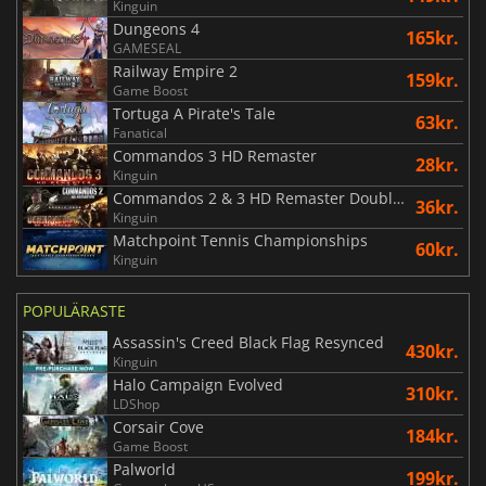
Kinguin
Dungeons 4
165kr.
GAMESEAL
Railway Empire 2
159kr.
Game Boost
Tortuga A Pirate's Tale
63kr.
Fanatical
Commandos 3 HD Remaster
28kr.
Kinguin
Commandos 2 & 3 HD Remaster Double Pack
36kr.
Kinguin
Matchpoint Tennis Championships
60kr.
Kinguin
POPULÄRASTE
Assassin's Creed Black Flag Resynced
430kr.
Kinguin
Halo Campaign Evolved
310kr.
LDShop
Corsair Cove
184kr.
Game Boost
Palworld
199kr.