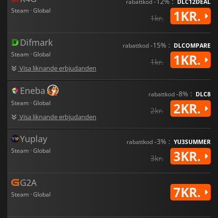
-12% :
rabattkod
DLC12DEAL
Steam · Global
1KR.
1kr.
Difmark
-15% :
rabattkod
DLCOMPARE
Steam · Global
1KR.
1kr.
Visa liknande erbjudanden
Eneba
-8% :
rabattkod
DLC8
Steam · Global
2KR.
2kr.
Visa liknande erbjudanden
Yuplay
-3% :
rabattkod
YU3SUMMER
Steam · Global
3KR.
3kr.
G2A
7KR.
Steam · Global