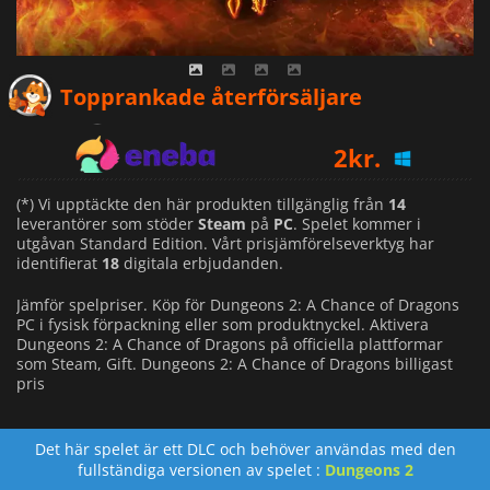
1
kr.
Topprankade återförsäljare
2
kr.
1
kr.
(*) Vi upptäckte den här produkten tillgänglig från
14
leverantörer som stöder
Steam
på
PC
. Spelet kommer i
utgåvan Standard Edition. Vårt prisjämförelseverktyg har
identifierat
18
digitala erbjudanden.
Jämför spelpriser. Köp för Dungeons 2: A Chance of Dragons
PC i fysisk förpackning eller som produktnyckel. Aktivera
Dungeons 2: A Chance of Dragons på officiella plattformar
som Steam, Gift. Dungeons 2: A Chance of Dragons billigast
pris
Det här spelet är ett DLC och behöver användas med den
fullständiga versionen av spelet :
Dungeons 2