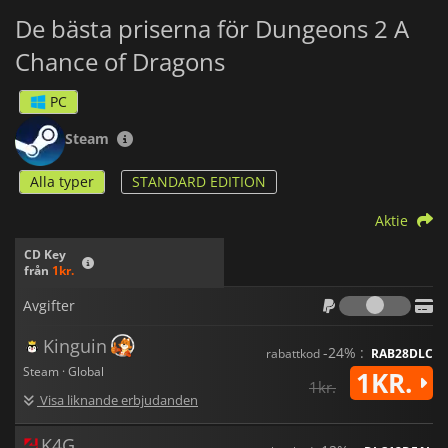
De bästa priserna för Dungeons 2 A
Chance of Dragons
PC
Steam
Alla typer
STANDARD EDITION
Aktie
CD Key
från
1kr.
Avgif
Avgifter
Kinguin
-24% :
rabattkod
RAB28DLC
Steam · Global
1KR.
1kr.
Visa liknande erbjudanden
K4G