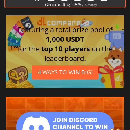
Förenklad kinesiska
Genomnittligt :
5
/
5
(
25
röster)
Polska
Italienska
Japanska
Featuring a total prize pool of
Tjeckiska
1,000 USDT
for the
top 10 players
on the
leaderboard.
4 WAYS TO WIN BIG!