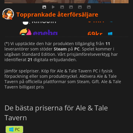
64
kr.
Topprankade återförsäljare
69
kr.
92
kr.
(*) Vi upptäckte den här produkten tillgänglig från
11
leverantörer som stöder
Steam
på
PC
. Spelet kommer i
utgåvan Standard Edition. Vårt prisjämförelseverktyg har
identifierat
21
digitala erbjudanden.
Jämför spelpriser. Köp för Ale & Tale Tavern PC i fysisk
förpackning eller som produktnyckel. Aktivera Ale & Tale
Tavern på officiella plattformar som Steam, Gift. Ale & Tale
Tavern billigast pris
De bästa priserna för Ale & Tale
Tavern
PC