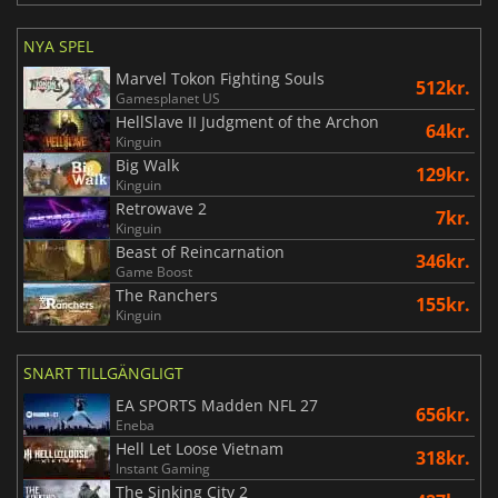
NYA SPEL
Marvel Tokon Fighting Souls
512kr.
Gamesplanet US
HellSlave II Judgment of the Archon
64kr.
Kinguin
Big Walk
129kr.
Kinguin
Retrowave 2
7kr.
Kinguin
Beast of Reincarnation
346kr.
Game Boost
The Ranchers
155kr.
Kinguin
SNART TILLGÄNGLIGT
EA SPORTS Madden NFL 27
656kr.
Eneba
Hell Let Loose Vietnam
318kr.
Instant Gaming
The Sinking City 2