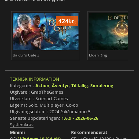
424
kr.
3
Baldur's Gate 3
Elden Ring
TEKNISK INFORMATION
Kategorier :
Action
,
Äventyr
,
Tillfällig
,
Simulering
Utgivare : GrabTheGames
Utvecklare : Scienart Games
Läge(n) : Solo, Multiplayer, Co-op
Utgivningsdatum : 2024 čakčamánnu 5
Senaste uppdateringen:
1.6.9 - 2026-06-26
Systemkrav
Minimi
Rekommenderat
OS:
Windows 10 (64 bit)
CPU : Core i5 12400 / Ryzen