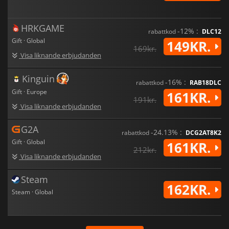
HRKGAME
-12% :
rabattkod
DLC12
Gift · Global
149KR.
169kr.
Visa liknande erbjudanden
Kinguin
-16% :
rabattkod
RAB18DLC
Gift · Europe
161KR.
191kr.
Visa liknande erbjudanden
G2A
-24.13% :
rabattkod
DCG2AT8K2
Gift · Global
161KR.
212kr.
Visa liknande erbjudanden
Steam
162KR.
Steam · Global