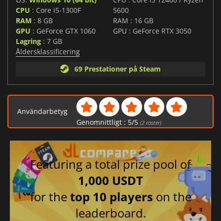
CPU
: Core i5-1300F
5600
RAM
: 8 GB
RAM : 16 GB
GPU
: GeForce GTX 1060
GPU : GeForce RTX 3050
Lagring
: 7 GB
Åldersklassificering
69 Prestationer på Steam
Användarbetyg
Genomnittligt :
5
/
5
(
2
röster)
Featuring a total prize pool of
1,000 USDT
for the
top 10 players
on the
leaderboard.