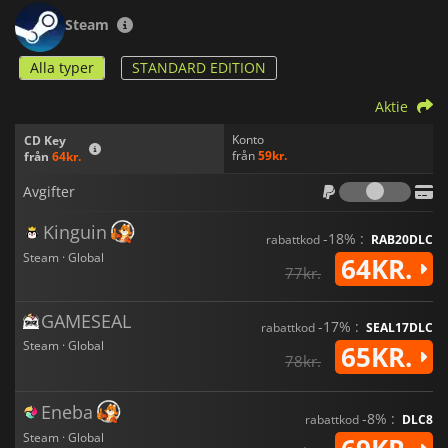
Steam
Alla typer
STANDARD EDITION
Aktie
Konto
CD Key
från
59kr.
från
64kr.
Avgif
Avgifter
Kinguin
-18% :
rabattkod
RAB20DLC
Steam · Global
64KR.
77kr.
GAMESEAL
-17% :
rabattkod
SEAL17DLC
Steam · Global
65KR.
78kr.
Eneba
-8% :
rabattkod
DLC8
Steam · Global