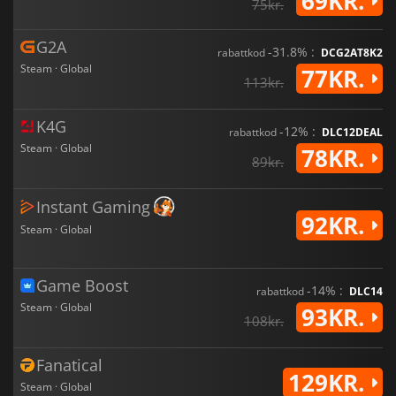
69KR.
75kr.
G2A
-31.8% :
rabattkod
DCG2AT8K2
Steam · Global
77KR.
113kr.
K4G
-12% :
rabattkod
DLC12DEAL
Steam · Global
78KR.
89kr.
Instant Gaming
92KR.
Steam · Global
Game Boost
-14% :
rabattkod
DLC14
Steam · Global
93KR.
108kr.
Fanatical
129KR.
Steam · Global