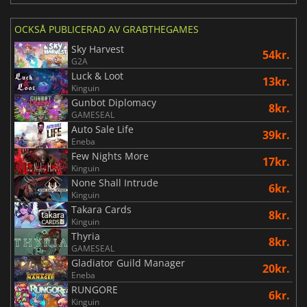
OCKSÅ PUBLICERAD AV GRABTHEGAMES
Sky Harvest
54kr.
G2A
Luck & Loot
13kr.
Kinguin
Gunbot Diplomacy
8kr.
GAMESEAL
Auto Sale Life
39kr.
Eneba
Few Nights More
17kr.
Kinguin
None Shall Intrude
6kr.
Kinguin
Takara Cards
8kr.
Kinguin
Thyria
8kr.
GAMESEAL
Gladiator Guild Manager
20kr.
Eneba
RUNGORE
6kr.
Kinguin