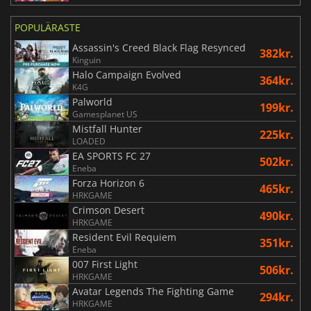
POPULÄRASTE
Assassin's Creed Black Flag Resynced
382kr.
Kinguin
Halo Campaign Evolved
364kr.
K4G
Palworld
199kr.
Gamesplanet US
Mistfall Hunter
225kr.
LOADED
EA SPORTS FC 27
502kr.
Eneba
Forza Horizon 6
465kr.
HRKGAME
Crimson Desert
490kr.
HRKGAME
Resident Evil Requiem
351kr.
Eneba
007 First Light
506kr.
HRKGAME
Avatar Legends The Fighting Game
294kr.
HRKGAME