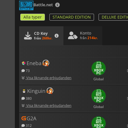
Battle.net
Alla typer
STANDARD EDITION
DELUXE EDIT
Konto
CD Key
från
214kr.
från
268kr.
Eneba
73
Visa liknande erbjudanden
Global
Kinguin
380
Visa liknande erbjudanden
Global
G2A
312