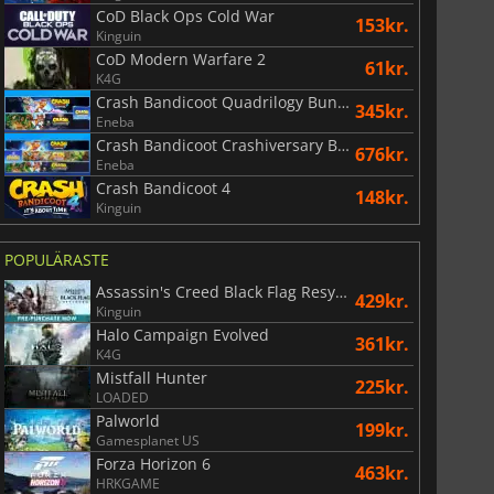
CoD Black Ops Cold War
153kr.
Kinguin
CoD Modern Warfare 2
61kr.
K4G
Crash Bandicoot Quadrilogy Bundle
345kr.
Eneba
Crash Bandicoot Crashiversary Bundle
676kr.
Eneba
Crash Bandicoot 4
148kr.
Kinguin
POPULÄRASTE
Assassin's Creed Black Flag Resynced
429kr.
Kinguin
Halo Campaign Evolved
361kr.
K4G
Mistfall Hunter
225kr.
LOADED
Palworld
199kr.
Gamesplanet US
Forza Horizon 6
463kr.
HRKGAME