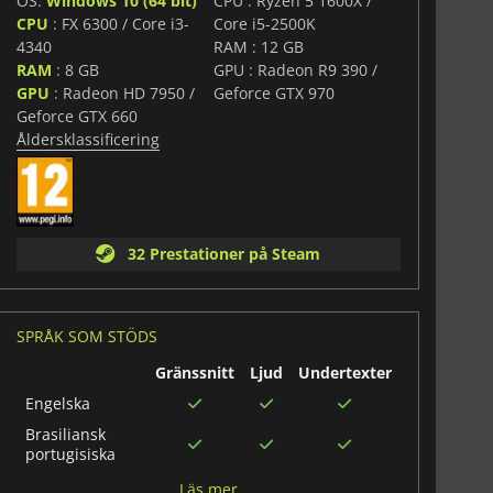
OS:
Windows 10 (64 bit)
CPU : Ryzen 5 1600X /
CPU
: FX 6300 / Core i3-
Core i5-2500K
4340
RAM : 12 GB
RAM
: 8 GB
GPU : Radeon R9 390 /
GPU
: Radeon HD 7950 /
Geforce GTX 970
Geforce GTX 660
Åldersklassificering
32 Prestationer på Steam
SPRÅK SOM STÖDS
Gränssnitt
Ljud
Undertexter
Engelska
Brasiliansk
portugisiska
Franska
Läs mer