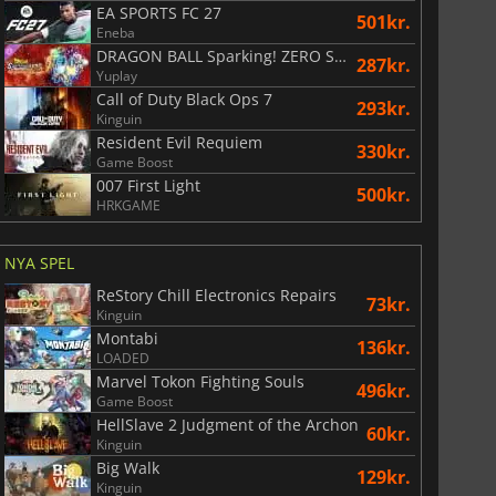
EA SPORTS FC 27
501kr.
Eneba
DRAGON BALL Sparking! ZERO Super Limit Breaking NEO
287kr.
Yuplay
Call of Duty Black Ops 7
293kr.
Kinguin
Resident Evil Requiem
330kr.
Game Boost
007 First Light
500kr.
HRKGAME
NYA SPEL
ReStory Chill Electronics Repairs
73kr.
Kinguin
Montabi
136kr.
LOADED
Marvel Tokon Fighting Souls
496kr.
Game Boost
HellSlave 2 Judgment of the Archon
60kr.
Kinguin
Big Walk
129kr.
Kinguin