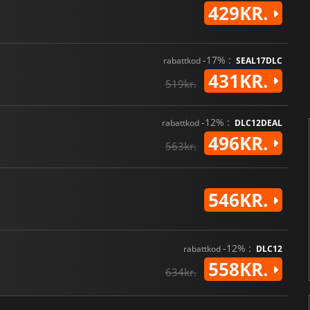
429KR.
-17% :
rabattkod
SEAL17DLC
431KR.
519kr.
-12% :
rabattkod
DLC12DEAL
496KR.
563kr.
546KR.
-12% :
rabattkod
DLC12
558KR.
634kr.