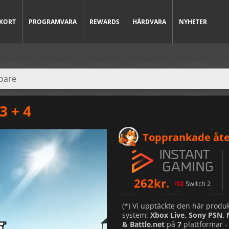
KORT
PROGRAMVARA
REWARDS
HÅRDVARA
NYHETER
3 + 4
Topprankade åte
262
kr.
Switch 2
(*) Vi upptäckte den här produk
system:
Xbox Live, Sony PSN,
& Battle.net
på
7
plattformar 