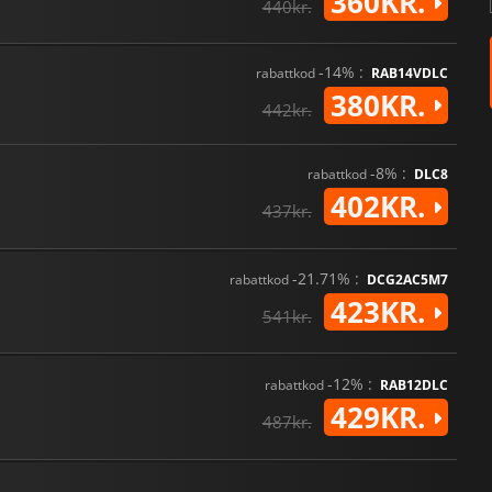
360KR.
440kr.
-14% :
rabattkod
RAB14VDLC
380KR.
442kr.
-8% :
rabattkod
DLC8
402KR.
437kr.
-21.71% :
rabattkod
DCG2AC5M7
423KR.
541kr.
-12% :
rabattkod
RAB12DLC
429KR.
487kr.