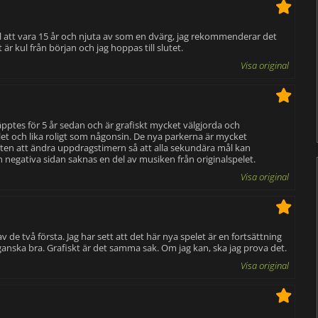
till att vara 15 år och njuta av som en dvärg, jag rekommenderar det
r kul från början och jag hoppas till slutet.
Visa original
pptes för 5 år sedan och är grafiskt mycket välgjorda och
let och lika roligt som någonsin. De nya parkerna är mycket
heten att ändra uppdragstimern så att alla sekundära mål kan
n negativa sidan saknas en del av musiken från originalspelet.
Visa original
 de två första. Jag har sett att det här nya spelet är en fortsättning
 ganska bra. Grafiskt är det samma sak. Om jag kan, ska jag prova det.
Visa original