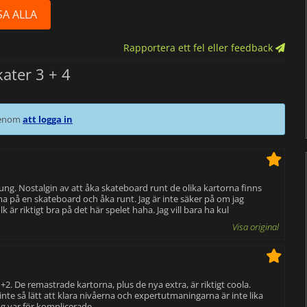
SA ALLA
Rapportera ett fel eller feedback
ater 3 + 4
 genom
att logga in
 ung. Nostalgin av att åka skateboard runt de olika kartorna finns
mma på en skateboard och åka runt. Jag är inte säker på om jag
är riktigt bra på det här spelet haha. Jag vill bara ha kul
Visa original
 De remastrade kartorna, plus de nya extra, är riktigt coola.
nte så lätt att klara nivåerna och expertutmaningarna är inte lika
ng var för komplicerade.