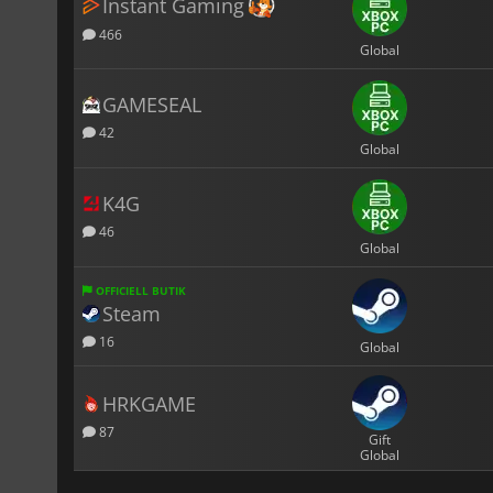
Instant Gaming
466
Global
GAMESEAL
42
Global
K4G
46
Global
OFFICIELL BUTIK
Steam
16
Global
HRKGAME
87
Gift
Global