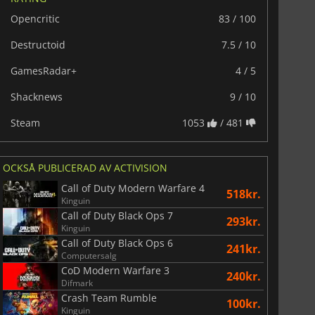
Opencritic
83 / 100
Destructoid
7.5 / 10
GamesRadar+
4 / 5
Shacknews
9 / 10
Steam
1053
/ 481
OCKSÅ PUBLICERAD AV ACTIVISION
Call of Duty Modern Warfare 4
518kr.
Kinguin
Call of Duty Black Ops 7
293kr.
Kinguin
Call of Duty Black Ops 6
241kr.
Computersalg
CoD Modern Warfare 3
240kr.
Difmark
Crash Team Rumble
100kr.
Kinguin