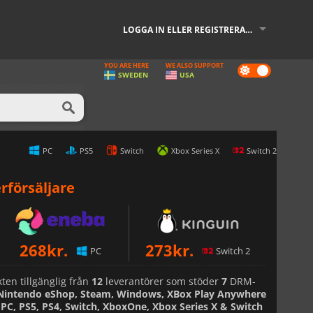
LOGGA IN ELLER REGISTRERA DIG
YOU ARE HERE
WE ALSO SUPPORT
Dark
SWEDEN
USA
mode
PC
PS5
Switch
Xbox Series X
Switch 2
rförsäljare
268
kr.
273
kr.
PC
Switch 2
ten tillgänglig från
12
leverantörer som stöder
7
DRM-
 Nintendo eShop, Steam, Windows, XBox Play Anywhere
-
PC, PS5, PS4, Switch, XboxOne, Xbox Series X & Switch