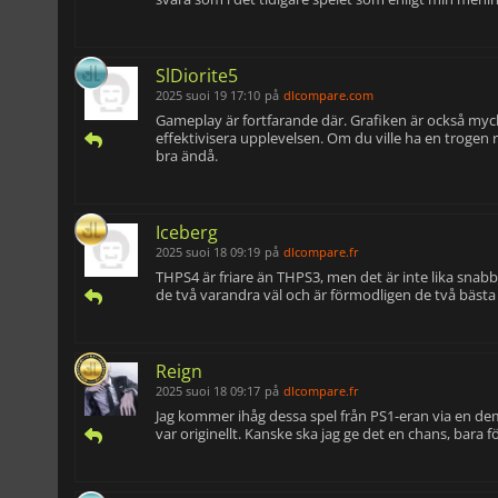
SlDiorite5
2025 suoi 19 17:10
på
dlcompare.com
Gameplay är fortfarande där. Grafiken är också myc
effektivisera upplevelsen. Om du ville ha en trogen 
bra ändå.
Iceberg
2025 suoi 18 09:19
på
dlcompare.fr
THPS4 är friare än THPS3, men det är inte lika snabbt,
de två varandra väl och är förmodligen de två bästa t
Reign
2025 suoi 18 09:17
på
dlcompare.fr
Jag kommer ihåg dessa spel från PS1-eran via en demo
var originellt. Kanske ska jag ge det en chans, bara fö