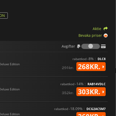
ION
Aktie
Bevaka priser
Avgifter
Avgifter
-8% :
rabattkod
DLC8
Deluxe Edition
268KR.
291kr.
-14% :
rabattkod
RAB14VDLC
Deluxe Edition
303KR.
352kr.
-18.09% :
rabattkod
DCG2AC5M7
Deluxe Edition