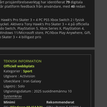
årt prisjämförelseverktyg har identifierat
79
digitala
vår plattform feedback från användare, med
40
redan
 Hawk's Pro Skater 3 + 4 PC PS5 Xbox Switch 2 i fysisk
ckel. Aktivera Tony Hawk's Pro Skater 3 + 4 på officiella
 Switch, PlayStation 5, Xbox Series X, PlayStation 4,
indows 11/Microsoft store, PC/Xbox Play Anywhere, Gift,
 Skater 3 + 4 billigast pris
TEKNISK INFORMATION
Officiell webbplats
Kategorier :
Sport
Utgivare : Activision
Utvecklare : Iron Galaxy
Läge(n) : Solo
Utgivningsdatum : 2025 suoidnemánnu 10
Systemkrav
Minimi
Rekommenderat