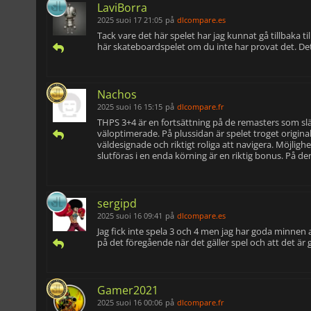
LaviBorra
2025 suoi 17 21:05
på
dlcompare.es
Tack vare det här spelet har jag kunnat gå tillbaka 
här skateboardspelet om du inte har provat det. Det ä
Nachos
2025 suoi 16 15:15
på
dlcompare.fr
THPS 3+4 är en fortsättning på de remasters som slä
väloptimerade. På plussidan är spelet troget origina
väldesignade och riktigt roliga att navigera. Möjlig
slutföras i en enda körning är en riktig bonus. På de
sergipd
2025 suoi 16 09:41
på
dlcompare.es
Jag fick inte spela 3 och 4 men jag har goda minnen av
på det föregående när det gäller spel och att det är
Gamer2021
2025 suoi 16 00:06
på
dlcompare.fr