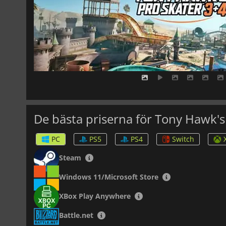
De bästa priserna för Tony Hawk's 
PC
PS5
PS4
Switch
Steam
Windows 11/Microsoft Store
XBox Play Anywhere
Battle.net