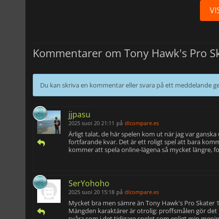
VI
Kommentarer om Tony Hawk's Pro Sk
Du kan skriva en kommentar eller svara på ett meddelande
jjpasu
2025 suoi 20 21:11
på
dlcompare.es
Ärligt talat, de här spelen kom ut när jag var ganska
fortfarande kvar. Det är ett roligt spel att bara ko
kommer att spela online-lägena så mycket längre, folk 
SerYohoho
2025 suoi 20 15:18
på
dlcompare.es
Mycket bra men sämre än Tony Hawk's Pro Skater 1+2.
Mängden karaktärer är otrolig: proffsmålen gör det i
svåra som i det tidigare spelet som enligt min meni