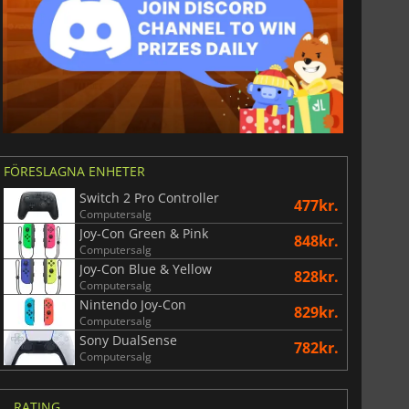
FÖRESLAGNA ENHETER
Switch 2 Pro Controller
477kr.
Computersalg
Joy-Con Green & Pink
848kr.
Computersalg
Joy-Con Blue & Yellow
828kr.
Computersalg
Nintendo Joy-Con
829kr.
Computersalg
Sony DualSense
782kr.
Computersalg
RATING