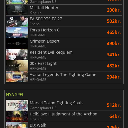
Gamesplanet US
Mistfall Hunter
200kr.
Kinguin
EA SPORTS FC 27
502kr.
Eneba
Forza Horizon 6
465kr.
HRKGAME
Crimson Desert
490kr.
HRKGAME
Resident Evil Requiem
341kr.
HRKGAME
007 First Light
482kr.
HRKGAME
Avatar Legends The Fighting Game
294kr.
HRKGAME
NYA SPEL
Marvel Tokon Fighting Souls
512kr.
Gamesplanet US
HellSlave II Judgment of the Archon
64kr.
Kinguin
Big Walk
129kr.