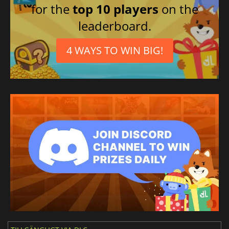
Koreanska
for the
top 10 players
on the
Förenklad kinesiska
leaderboard.
Italienska
4 WAYS TO WIN BIG!