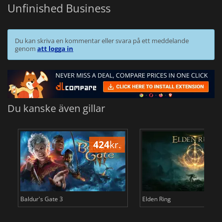
Unfinished Business
Du kan skriva en kommentar eller svara på ett meddelande
genom
att logga in
Du kanske även gillar
424
kr.
3
Baldur's Gate 3
Elden Ring