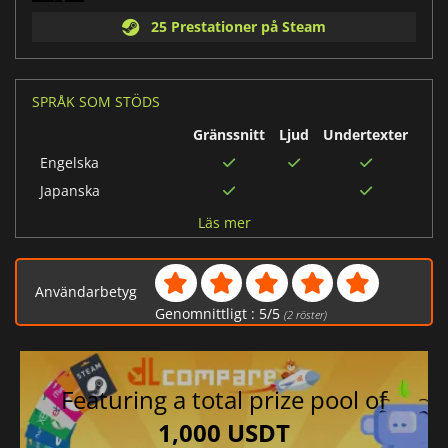
25 Prestationer på Steam
SPRÅK SOM STÖDS
Gränssnitt
Ljud
Undertexter
Engelska
Japanska
Franska
Läs mer
Traditionell
kinesiska
Användarbetyg
Brasiliansk
portugisiska
Genomnittligt :
5
/
5
(
2
röster)
Polska
Ryska
Featuring a total prize pool of
Spanska
Tyska
1,000 USDT