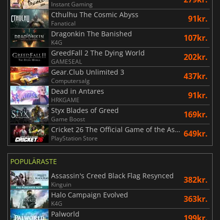
Instant Gaming
Cthulhu The Cosmic Abyss
91kr.
Fanatical
Dragonkin The Banished
107kr.
K4G
GreedFall 2 The Dying World
202kr.
GAMESEAL
Gear.Club Unlimited 3
437kr.
Computersalg
Dead in Antares
91kr.
HRKGAME
Styx Blades of Greed
169kr.
Game Boost
Cricket 26 The Official Game of the Ashes
649kr.
PlayStation Store
POPULÄRASTE
Assassin's Creed Black Flag Resynced
382kr.
Kinguin
Halo Campaign Evolved
363kr.
K4G
Palworld
199kr.