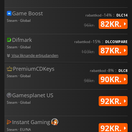
Game Boost
-14% :
rabattkod
DLC14
Steam · Global
82KR.
96kr.
Difmark
-15% :
rabattkod
DLCOMPARE
Steam · Global
87KR.
103kr.
Visa liknande erbjudanden
PremiumCDKeys
-8% :
rabattkod
DLC8
Steam · Global
90KR.
98kr.
Gamesplanet US
92KR.
Steam · Global
Instant Gaming
92KR.
Steam · EU/NA