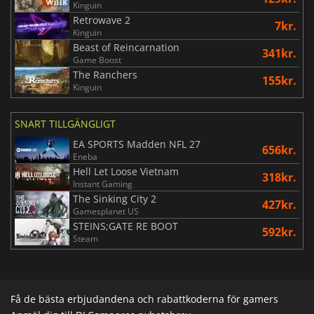
Kinguin
Retrowave 2
7kr.
Kinguin
Beast of Reincarnation
341kr.
Game Boost
The Ranchers
155kr.
Kinguin
SNART TILLGÄNGLIGT
EA SPORTS Madden NFL 27
656kr.
Eneba
Hell Let Loose Vietnam
318kr.
Instant Gaming
The Sinking City 2
427kr.
Gamesplanet US
STEINS;GATE RE BOOT
592kr.
Steam
Få de bästa erbjudandena och rabattkoderna för gamers