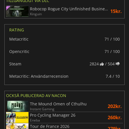
TILLGÄNGLIGT VIA DLC
Robocop Rogue City Unfinished Business Prime Directives Pack
15kr.
Kinguin
RATING
Metacritic
71 / 100
Opencritic
71 / 100
Steam
2824
/ 504
Metacritic: Användarrecension
7.4 / 10
OCKSÅ PUBLICERAD AV NACON
The Mound Omen of Cthulhu
202kr.
Instant Gaming
Pro Cycling Manager 26
260kr.
Eneba
Tour de France 2026
279kr.