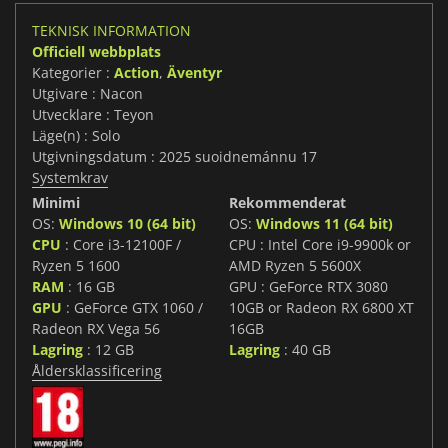
TEKNISK INFORMATION
Officiell webbplats
Kategorier :
Action
,
Äventyr
Utgivare : Nacon
Utvecklare : Teyon
Läge(n) : Solo
Utgivningsdatum : 2025 suoidnemánnu 17
Systemkrav
Minimi
Rekommenderat
OS:
Windows 10 (64 bit)
OS:
Windows 11 (64 bit)
CPU
: Core i3-12100F /
CPU : Intel Core i9-9900k or
Ryzen 5 1600
AMD Ryzen 5 5600X
RAM
: 16 GB
GPU : GeForce RTX 3080
GPU
: GeForce GTX 1060 /
10GB or Radeon RX 6800 XT
Radeon RX Vega 56
16GB
Lagring
: 12 GB
Lagring
: 40 GB
Åldersklassificering