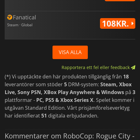
Fanatical
108KR.
Steam · Global
VISA ALLA
Rapportera ett fel eller feedback
(*) Vi upptäckte den här produkten tillgänglig från
18
leverantörer som stöder
5
DRM-system:
Steam, Xbox
Live, Sony PSN, XBox Play Anywhere & Windows
på
3
plattformar -
PC, PS5 & Xbox Series X
. Spelet kommer i
utgåvan Standard Edition. Vårt prisjämförelseverktyg
har identifierat
51
digitala erbjudanden.
Kommentarer om RoboCop: Rogue City -