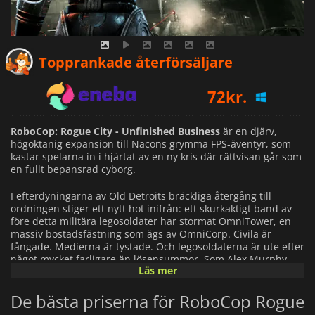
68
kr.
Topprankade återförsäljare
72
kr.
92
kr.
RoboCop: Rogue City - Unfinished Business
är en djärv,
högoktanig expansion till Nacons grymma FPS-äventyr, som
kastar spelarna in i hjärtat av en ny kris där rättvisan går som
en fullt bepansrad cyborg.
I efterdyningarna av Old Detroits bräckliga återgång till
ordningen stiger ett nytt hot inifrån: ett skurkaktigt band av
före detta militära legosoldater har stormat OmniTower, en
massiv bostadsfästning som ägs av OmniCorp. Civila är
fångade. Medierna är tystade. Och legosoldaterna är ute efter
något mycket farligare än lösensummor. Som Alex Murphy,
Läs mer
delvis människa, delvis maskin, helt och hållet polis, är du
den enda linjen mellan kaos och kontroll.
De bästa priserna för RoboCop Rogue
Från de skuggiga underjordiska nivåerna till det vindpinade