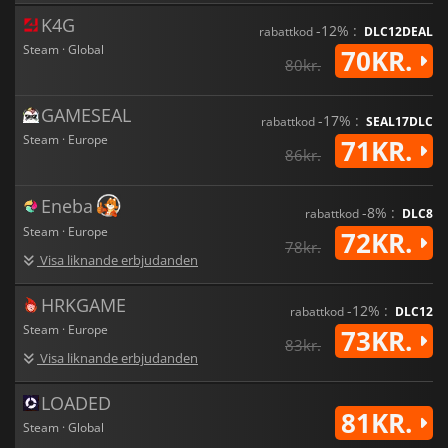
K4G
-12% :
rabattkod
DLC12DEAL
Steam · Global
70KR.
80kr.
GAMESEAL
-17% :
rabattkod
SEAL17DLC
Steam · Europe
71KR.
86kr.
Eneba
-8% :
rabattkod
DLC8
Steam · Europe
72KR.
78kr.
Visa liknande erbjudanden
HRKGAME
-12% :
rabattkod
DLC12
Steam · Europe
73KR.
83kr.
Visa liknande erbjudanden
LOADED
81KR.
Steam · Global