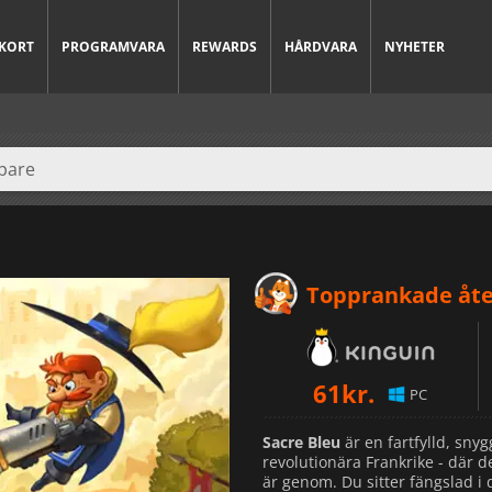
KORT
PROGRAMVARA
REWARDS
HÅRDVARA
NYHETER
Topprankade åte
61
kr.
PC
Sacre Bleu
är en fartfylld, snyg
revolutionära Frankrike - där 
är genom. Du sitter fängslad i