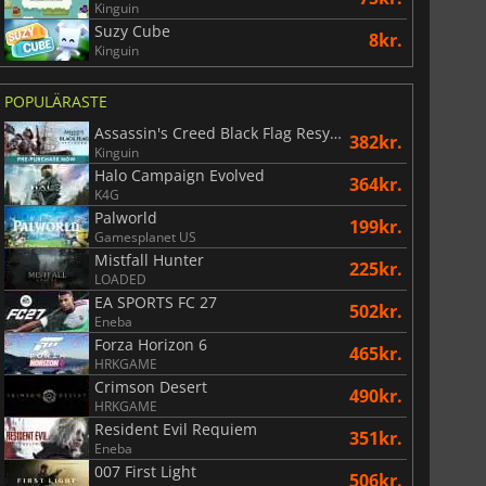
Kinguin
Suzy Cube
8kr.
Kinguin
POPULÄRASTE
Assassin's Creed Black Flag Resynced
382kr.
Kinguin
Halo Campaign Evolved
364kr.
K4G
Palworld
199kr.
Gamesplanet US
Mistfall Hunter
225kr.
LOADED
EA SPORTS FC 27
502kr.
Eneba
Forza Horizon 6
465kr.
HRKGAME
Crimson Desert
490kr.
HRKGAME
Resident Evil Requiem
351kr.
Eneba
007 First Light
506kr.