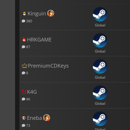
Kinguin
380
Global
HRKGAME
87
Global
PremiumCDKeys
8
Global
K4G
46
Global
Eneba
73
Global