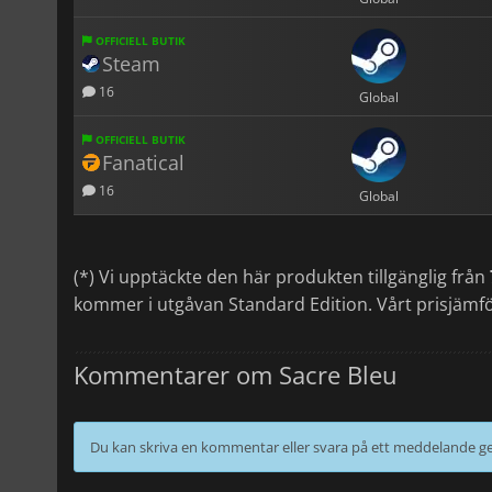
OFFICIELL BUTIK
Steam
16
Global
OFFICIELL BUTIK
Fanatical
16
Global
(*) Vi upptäckte den här produkten tillgänglig från
kommer i utgåvan Standard Edition. Vårt prisjämfö
Kommentarer om Sacre Bleu
Du kan skriva en kommentar eller svara på ett meddelande