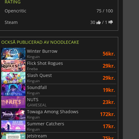
RATING
Opencritic
75 / 100
Steam
30
/ 1
OCKSÅ PUBLICERAD AV NOODLECAKE
Winter Burrow
56kr.
Kinguin
Flick Shot Rogues
29kr.
74
kr.
170
kr.
Eneba
Slash Quest
29kr.
Kinguin
Soundfall
19kr.
Kinguin
NUTS
23kr.
War WARHAMMER 3
Lies Of P
GAMESEAL
Towaga Among Shadows
172kr.
Kinguin
Summer Catchers
17kr.
Kinguin
Jetstream
75kr.