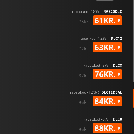
-18% :
rabattkod
RAB20DLC
61KR.
75kr.
-12% :
rabattkod
DLC12
63KR.
72kr.
-8% :
rabattkod
DLC8
76KR.
82kr.
-12% :
rabattkod
DLC12DEAL
84KR.
96kr.
-8% :
rabattkod
DLC8
88KR.
96kr.