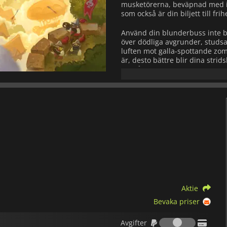
musketörerna, beväpnad med in
som också är din biljett till frih
Använd din blunderbuss inte ba
över dödliga avgrunder, studsa 
luften mot galla-spottande zomb
är, desto bättre blir dina strid
och låsa upp tuffare och mer 
Utforska ett vidsträckt, hemlig
flyktluftskepp och avslöja en m
kaos? Aktivera spelförändrande 
din Twitch-publik utlösa dem 
Aktie
Bevaka priser
Avgifter
Avgifter