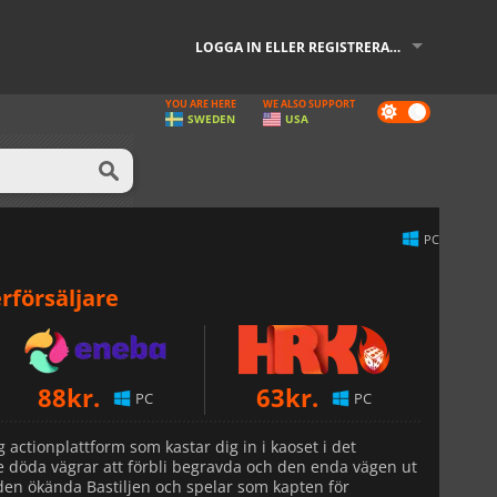
LOGGA IN ELLER REGISTRERA DIG
YOU ARE HERE
WE ALSO SUPPORT
Dark
SWEDEN
USA
mode
PC
rförsäljare
88
kr.
63
kr.
PC
PC
g actionplattform som kastar dig in i kaoset i det
de döda vägrar att förbli begravda och den enda vägen ut
 den ökända Bastiljen och spelar som kapten för