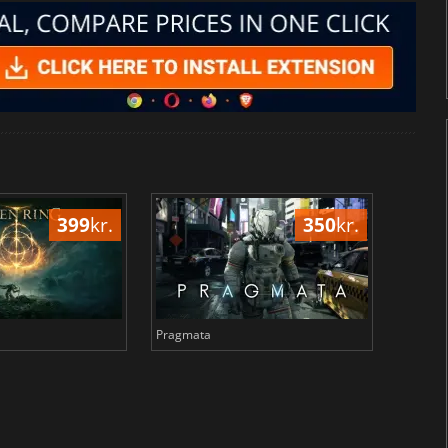
399
kr.
350
kr.
Pragmata
Total 