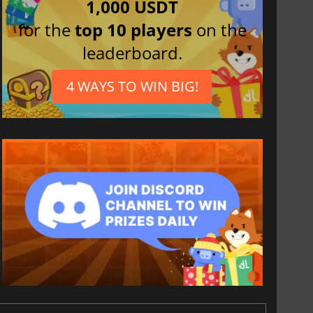
1,000 USDT
for the
top 10 players
on the
leaderboard.
4 WAYS TO WIN BIG!