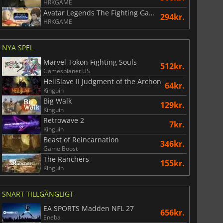
HRKGAME
Avatar Legends The Fighting Game
294kr.
HRKGAME
NYA SPEL
Marvel Tokon Fighting Souls
512kr.
Gamesplanet US
HellSlave II Judgment of the Archon
64kr.
Kinguin
Big Walk
129kr.
Kinguin
Retrowave 2
7kr.
Kinguin
Beast of Reincarnation
346kr.
Game Boost
The Ranchers
155kr.
Kinguin
SNART TILLGÄNGLIGT
EA SPORTS Madden NFL 27
656kr.
Eneba