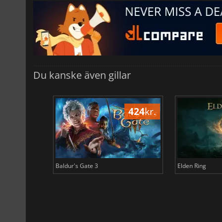
Du kanske även gillar
506
kr.
424
kr.
Baldur's Gate 3
Elden Ring