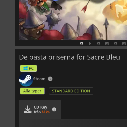
De bästa priserna för Sacre Bleu
PC
Steam
Alla typer
STANDARD EDITION
CD Key
från
61kr.