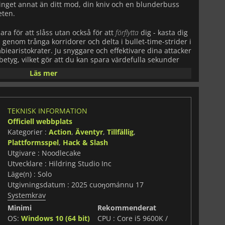
get annat än ditt mod, din kniv och en blunderbuss
eten.
ra för att slåss utan också för att
förflytta
dig - kasta dig
genom trånga korridorer och delta i bullet-time-strider i
iearistokrater. Ju snyggare och effektivare dina attacker
sbetyg, vilket gör att du kan spara värdefulla sekunder
belönande utmaningar.
Läs mer
hetsfyllt fängelsekomplex, samla delar för att bygga ditt
örk konspiration som hotar hela Frankrike. Vill du ha mer
modifierare som staplar vilda effekter - och låt sedan
TEKNISK INFORMATION
live för oförutsägbara, upprörande spelmoment.
Officiell webbplats
Kategorier :
Action
,
Äventyr
,
Tillfällig
,
Plattformsspel
,
Hack & Slash
Utgivare : Noodlecake
Utvecklare : Hildring Studio Inc
Läge(n) : Solo
Utgivningsdatum : 2025 cuoŋománnu 17
Systemkrav
Minimi
Rekommenderat
OS:
Windows 10 (64 bit)
CPU : Core i5 9600K /