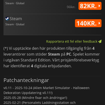
Steam · Global
82KR.
90kr.
Steam
140KR.
Steam · Global
Rapportera ett fel eller feedback
(*) Vi upptäckte den här produkten tillgänglig från
4
leverantörer som stöder
Steam
på
PC
. Spelet kommer
i utgåvan Standard Edition. Vårt prisjämförelseverktyg
har identifierat
4
digitala erbjudanden.
Patchanteckningar
v0.11 -
2025-10-24 (Alien Market Simulator - Halloween
Dekoration Uppdatering v0.11!)
2025-05-28 (Mindre fixar och ändringar!)
2025-02-21 (Personalets Laddningsstation och