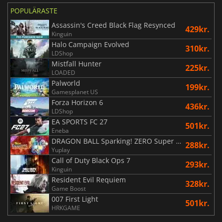
POPULÄRASTE
Assassin's Creed Black Flag Resynced
429kr.
Kinguin
Halo Campaign Evolved
310kr.
LDShop
Mistfall Hunter
225kr.
LOADED
Palworld
199kr.
Gamesplanet US
Forza Horizon 6
436kr.
LDShop
EA SPORTS FC 27
501kr.
Eneba
DRAGON BALL Sparking! ZERO Super Limit Breaking NEO
288kr.
Yuplay
Call of Duty Black Ops 7
293kr.
Kinguin
Resident Evil Requiem
328kr.
Game Boost
007 First Light
501kr.
HRKGAME