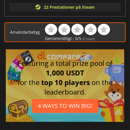
22 Prestationer på Steam
Användarbetyg
Genomnittligt :
0
/
5
(
0
röster)
Featuring a total prize pool of
1,000 USDT
for the
top 10 players
on the
leaderboard.
4 WAYS TO WIN BIG!