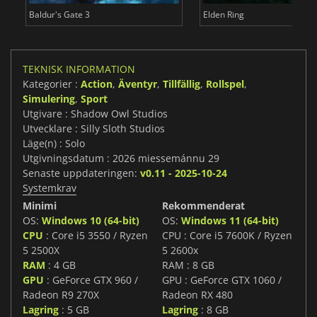
Baldur's Gate 3
Elden Ring
TEKNISK INFORMATION
Kategorier :
Action
,
Äventyr
,
Tillfällig
,
Rollspel
,
Simulering
,
Sport
Utgivare : Shadow Owl Studios
Utvecklare : Silly Sloth Studios
Läge(n) : Solo
Utgivningsdatum : 2026 miessemánnu 29
Senaste uppdateringen:
v0.11 - 2025-10-24
Systemkrav
Minimi
Rekommenderat
OS:
Windows 10 (64-bit)
OS:
Windows 11 (64-bit)
CPU
: Core i5 3550 / Ryzen
CPU : Core i5 7600K / Ryzen
5 2500X
5 2600x
RAM
: 4 GB
RAM : 8 GB
GPU
: GeForce GTX 960 /
GPU : GeForce GTX 1060 /
Radeon R9 270X
Radeon RX 480
Lagring
: 5 GB
Lagring
: 8 GB