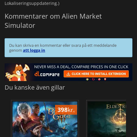
Lokaliseringsuppdatering.)
Kommentarer om Alien Market
Simulator
Du kan skriva en kommentar eller svara på ett meddelande
genom
att logga in
Du kanske även gillar
398
kr.
3