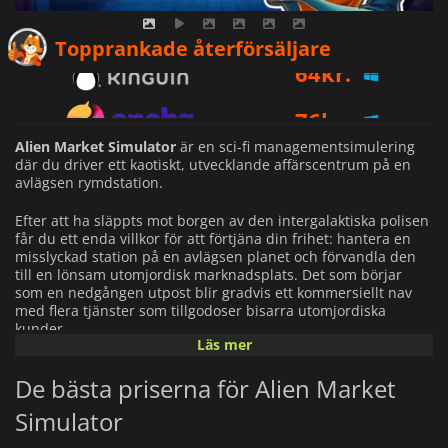
64
kr.
Topprankade återförsäljare
76
kr.
82
kr.
Alien Market Simulator
är en sci-fi managementsimulering
där du driver ett kaotiskt, utvecklande affärscentrum på en
avlägsen rymdstation.
Efter att ha släppts mot borgen av den intergalaktiska polisen
får du ett enda villkor för att förtjäna din frihet: hantera en
misslyckad station på en avlägsen planet och förvandla den
till en lönsam utomjordisk marknadsplats. Det som börjar
som en nedgången utpost blir gradvis ett kommersiellt nav
med flera tjänster som tillgodoser bisarra utomjordiska
kunder.
Läs mer
Spelet blandar affärshantering, resursoptimering och
De bästa priserna för Alien Market
stationsbyggande i sandlådestil. Du kommer att hantera
vardagliga detaljhandelsoperationer som att skanna och sälja
Simulator
varor, men också expandera till större system: tanka
rymdfarkoster med exotiska energityper, driva ett