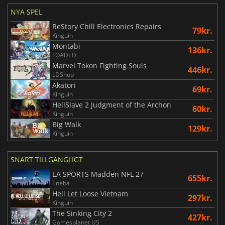
NYA SPEL
ReStory Chill Electronics Repairs
79kr.
Kinguin
Montabi
136kr.
LOADED
Marvel Tokon Fighting Souls
446kr.
LDShop
Akatori
69kr.
Kinguin
HellSlave 2 Judgment of the Archon
60kr.
Kinguin
Big Walk
129kr.
Kinguin
SNART TILLGÄNGLIGT
EA SPORTS Madden NFL 27
655kr.
Eneba
Hell Let Loose Vietnam
297kr.
Kinguin
The Sinking City 2
427kr.
Gamesplanet US