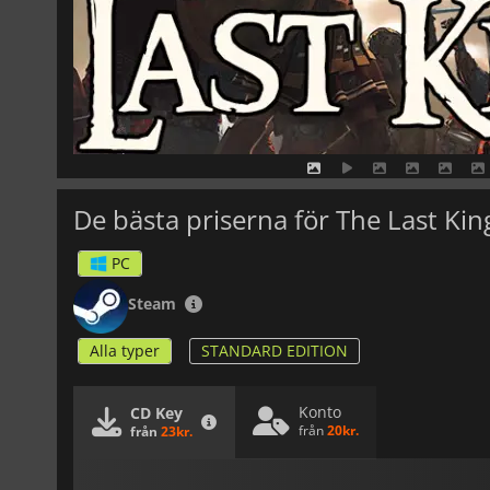
De bästa priserna för The Last Kin
PC
Steam
Alla typer
STANDARD EDITION
Konto
CD Key
från
20kr.
från
23kr.