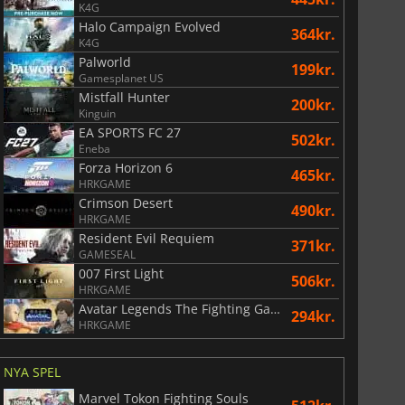
K4G
Halo Campaign Evolved
364kr.
K4G
Palworld
199kr.
Gamesplanet US
Mistfall Hunter
200kr.
Kinguin
EA SPORTS FC 27
502kr.
Eneba
Forza Horizon 6
465kr.
HRKGAME
Crimson Desert
490kr.
HRKGAME
Resident Evil Requiem
371kr.
74
kr.
170
kr.
GAMESEAL
007 First Light
506kr.
HRKGAME
Avatar Legends The Fighting Game
294kr.
HRKGAME
War WARHAMMER 3
Lies Of P
NYA SPEL
Marvel Tokon Fighting Souls