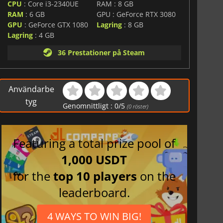
CPU
: Core i3-2340UE
RAM : 8 GB
RAM
: 6 GB
GPU : GeForce RTX 3080
GPU
: GeForce GTX 1080
Lagring
: 8 GB
Lagring
: 4 GB
36 Prestationer på Steam
Användarbe
tyg
Genomnittligt :
0
/
5
(
0
röster)
Featuring a total prize pool of
1,000 USDT
for the
top 10 players
on the
leaderboard.
4 WAYS TO WIN BIG!