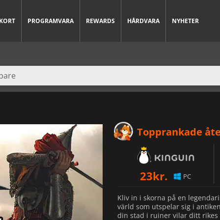
KORT
PROGRAMVARA
REWARDS
HÅRDVARA
NYHETER
Topprankade åte
23
kr.
PC
Kliv in i skorna på en legendari
värld som utspelar sig i antike
din stad i ruiner vilar ditt rik