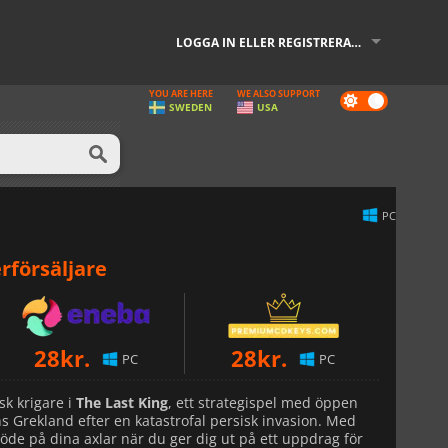
LOGGA IN ELLER REGISTRERA DIG
YOU ARE HERE
WE ALSO SUPPORT
Dark
SWEDEN
USA
mode
PC
rförsäljare
28
kr.
28
kr.
PC
PC
sk krigare i
The Last King
, ett strategispel med öppen
ns Grekland efter en katastrofal persisk invasion. Med
es öde på dina axlar när du ger dig ut på ett uppdrag för