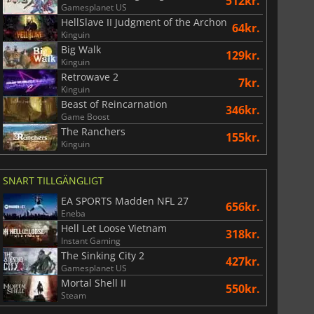
512kr.
Gamesplanet US
HellSlave II Judgment of the Archon
64kr.
Kinguin
Big Walk
129kr.
Kinguin
Retrowave 2
7kr.
Kinguin
Beast of Reincarnation
346kr.
Game Boost
The Ranchers
155kr.
Kinguin
SNART TILLGÄNGLIGT
EA SPORTS Madden NFL 27
656kr.
Eneba
Hell Let Loose Vietnam
318kr.
Instant Gaming
The Sinking City 2
427kr.
Gamesplanet US
Mortal Shell II
550kr.
Steam