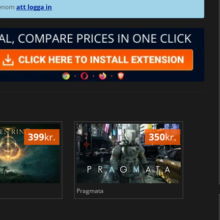
 genom
att logga in
399
kr.
350
kr.
Pragmata
Total 