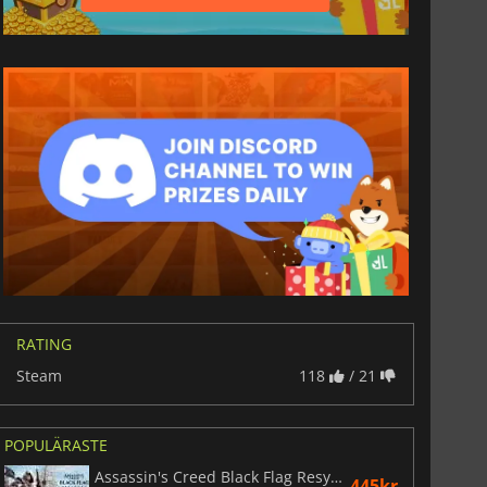
RATING
Steam
118
/ 21
POPULÄRASTE
Assassin's Creed Black Flag Resynced
445kr.