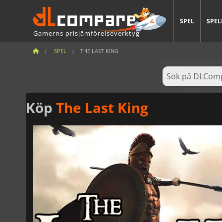
SPEL
SPEL
Gamerns prisjämförelseverktyg
SPEL
THE LAST KING
Köp
The Last King