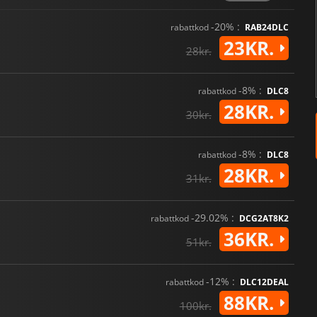
-20% :
rabattkod
RAB24DLC
23KR.
28kr.
-8% :
rabattkod
DLC8
28KR.
30kr.
-8% :
rabattkod
DLC8
28KR.
31kr.
-29.02% :
rabattkod
DCG2AT8K2
36KR.
51kr.
-12% :
rabattkod
DLC12DEAL
88KR.
100kr.