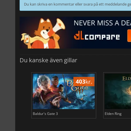
Du kan skriva en kommentar eller svara på ett meddelande
Du kanske även gillar
506
kr.
403
kr.
Baldur's Gate 3
Elden Ring