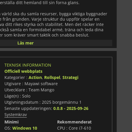
rställa ditt hemland till sin forna glans.
värld ska du samla resurser, bygga viktiga byggnader
 från grunden. Varje struktur du uppför spelar en
va ditt rikes styrka och stabilitet. Men det räcker inte
ckså samla en formidabel armé, träna och leda dina
er som kräver smart taktik och snabba beslut.
Läs mer
ning i
The Last King
. Det krigshärjade landskapet är fyllt
 invaderande perser och vilda barbarer, samt den
te leta efter mat, anpassa dig och lägga upp strategier
ch ditt kungarike blomstrande.
TEKNISK INFORMATION
Officiell webbplats
ldsdesign erbjuder
The Last King
frihet och djup, så att
Kategorier :
Action
,
Rollspel
,
Strategi
 seger. Dina val och handlingar sprider sig genom spelet
Utgivare : Mayawi software
 och det arv du lämnar efter dig.
Utvecklare : Team Mango
gslande blandning av strategi, överlevnad och ledarskap.
Läge(n) : Solo
 och bli det sista hoppet för ditt kungarike?
Utgivningsdatum : 2025 borgemánnu 1
Senaste uppdateringen:
0.0.8 - 2025-09-26
Systemkrav
Minimi
Rekommenderat
OS:
Windows 10
CPU : Core i7-610