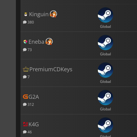
Kinguin
380
Global
Eneba
73
Global
PremiumCDKeys
7
Global
G2A
312
Global
K4G
46
Global