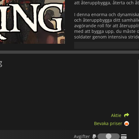
att återuppbygga, återta och åte
I denna enorma och dynamiska 
och återuppbygga ditt samhälle
avgörande roll för att återuppli
med att bygga upp, du måste o
soldater genom intensiva strid
Överlevnad är en ständig utma
av fientliga fiender, inklusive
oförlåtande vildmarken. Du mås
g
för att hålla ditt folk säkert o
Med sin omslutande öppna vär
du kan forma din egen väg till
och påverkar ditt folks framtid
The Last King
levererar en fän
Är du redo att resa dig ur askan
Aktie
Bevaka priser
Avgifter
Avgifter