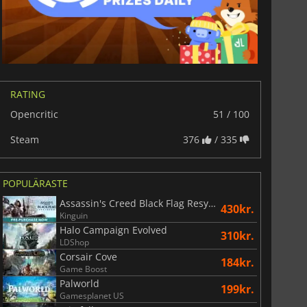
RATING
Opencritic
51 / 100
Steam
376
/ 335
POPULÄRASTE
Assassin's Creed Black Flag Resynced
430kr.
Kinguin
Halo Campaign Evolved
310kr.
LDShop
Corsair Cove
184kr.
Game Boost
Palworld
199kr.
Gamesplanet US