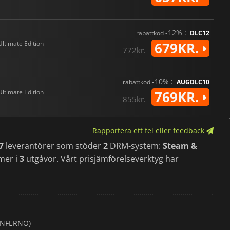
-12% :
rabattkod
DLC12
Ultimate Edition
679KR.
772kr.
-10% :
rabattkod
AUGDLC10
Ultimate Edition
769KR.
855kr.
Rapportera ett fel eller feedback
7
leverantörer som stöder
2
DRM-system:
Steam &
mer i
3
utgåvor. Vårt prisjämförelseverktyg har
 INFERNO)