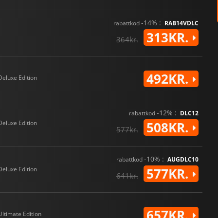
-14% :
rabattkod
RAB14VDLC
313KR.
364kr.
492KR.
Deluxe Edition
-12% :
rabattkod
DLC12
Deluxe Edition
508KR.
577kr.
-10% :
rabattkod
AUGDLC10
Deluxe Edition
577KR.
641kr.
657KR.
Ultimate Edition