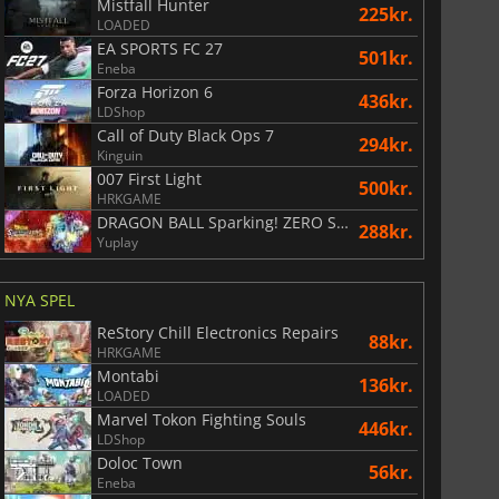
Mistfall Hunter
225kr.
LOADED
EA SPORTS FC 27
501kr.
Eneba
Forza Horizon 6
436kr.
LDShop
Call of Duty Black Ops 7
294kr.
Kinguin
007 First Light
500kr.
HRKGAME
DRAGON BALL Sparking! ZERO Super Limit Breaking NEO
288kr.
Yuplay
NYA SPEL
ReStory Chill Electronics Repairs
88kr.
HRKGAME
Montabi
136kr.
LOADED
Marvel Tokon Fighting Souls
446kr.
LDShop
74
kr.
169
kr.
Doloc Town
56kr.
Eneba