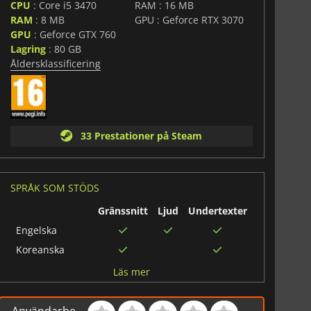
vgrunden. Oavsett om du tacklar monstruösa fiender
CPU
: Core i5 3470
RAM : 16 MB
ndra spelare, har varje beslut vikt och konsekvenser.
RAM
: 8 MB
GPU : Geforce RTX 3070
GPU
: Geforce GTX 760
 höga insatser, obeveklig svårighetsgrad och spänningen
Lagring
: 80 GB
levererar
LET IT DIE: INFERNO
en djärv och oförlåtande
Åldersklassificering
a, varje nedgång en chans att växa sig starkare och varje
het. Våga möta infernot och höja dig över dess kaos.
33 Prestationer på Steam
SPRÅK SOM STÖDS
Gränssnitt
Ljud
Undertexter
Engelska
Koreanska
Förenklad
Läs mer
kinesiska
Franska
Användarbe