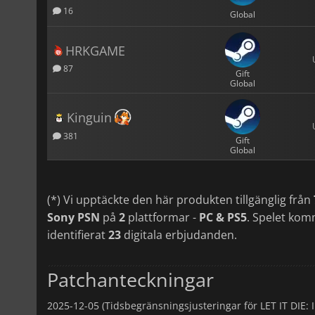
16
Global
HRKGAME
87
Gift
Global
Kinguin
381
Gift
Global
(*) Vi upptäckte den här produkten tillgänglig från
Sony PSN
på
2
plattformar -
PC & PS5
. Spelet kom
identifierat
23
digitala erbjudanden.
Patchanteckningar
2025-12-05 (Tidsbegränsningsjusteringar för LET IT DIE: