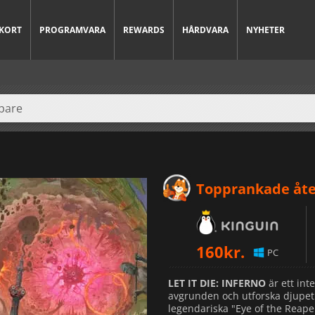
KORT
PROGRAMVARA
REWARDS
HÅRDVARA
NYHETER
Topprankade åte
160
kr.
PC
LET IT DIE: INFERNO
är ett int
avgrunden och utforska djupet 
legendariska "Eye of the Reaper