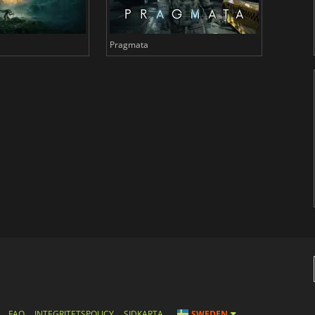
Pragmata
Total 
s
FAQ
INTEGRITETSPOLICY
SIDKARTA
SWEDEN