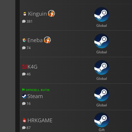
Kinguin
381
Global
Eneba
74
Global
K4G
46
Global
OFFICIELL BUTIK
Steam
16
Global
HRKGAME
87
Gift