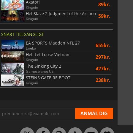
Akatori
89kr.
Kinguin
HellSlave 2 Judgment of the Archon
59kr.
Kinguin
War WARHAMMER 3
Lies Of P
SNART TILLGÄNGLIGT
EA SPORTS Madden NFL 27
655kr.
Eneba
Hell Let Loose Vietnam
297kr.
Kinguin
The Sinking City 2
427kr.
Gamesplanet US
STEINS;GATE RE BOOT
238kr.
Kinguin