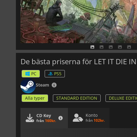
De bästa priserna för LET IT DIE 
PC
PS5
Steam
Alla typer
STANDARD EDITION
DELUXE EDIT
Konto
CD Key
från
102kr.
från
160kr.