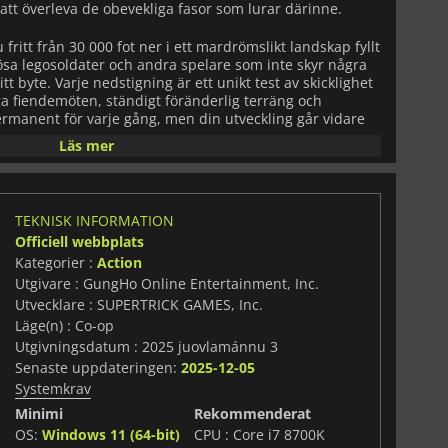
tt överleva de obevekliga fasor som lurar därinne.
fritt från 30 000 fot ner i ett mardrömslikt landskap fyllt
sa legosoldater och andra spelare som inte skyr några
tt byte. Varje nedstigning är ett unikt test av skicklighet
a fiendemöten, ständigt föränderlig terräng och
rmanent för varje gång, men din utveckling går vidare
rje försök.
Läs mer
plevelsen. Använd två vapen samtidigt, byt taktik i farten
ioner för att krossa fienderna. Varje vapen och
ing egenskaper, vilket gör din arsenal lika dynamisk och
TEKNISK INFORMATION
lls inför. Överlevnad kräver skicklighet, timing och en
Officiell webbplats
 närstrider till taktiska skärmytslingar på avstånd.
Kategorier :
Action
Utgivare : GungHo Online Entertainment, Inc.
e introduceras också ett spännande PvEvP-element. I Hell
s som alla vill stjäla ditt surt förvärvade byte. Allianser
Utvecklare : SUPERTRICK GAMES, Inc.
ch förvandla en tillfällig allierad till en formidabel
Läge(n) : Co-op
händelser omformar miljön och fiendernas placeringar,
Utgivningsdatum : 2025 juovlamánnu 3
edstigning någonsin känns likadan.
Senaste uppdateringen:
2025-12-05
Systemkrav
ing och strategi en viktig roll. Uppgradera din
ya vapen och gömma resurser för framtida körningar. Din
Minimi
Rekommenderat
 lära sig nya förmågor och anpassa sig till de ständigt
OS:
Windows 11 (64-bit)
CPU : Core i7 8700K