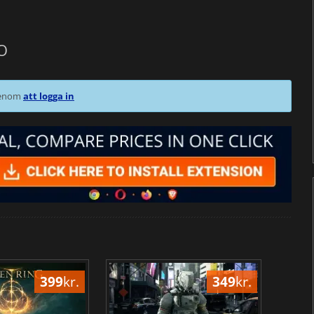
O
 genom
att logga in
399
kr.
349
kr.