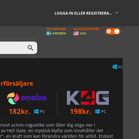
LOGGA IN ELLER REGISTRERA DIG
YOU ARE HERE
WE ALSO SUPPORT
Dark
SWEDEN
USA
mode
PC
rförsäljare
182
kr.
198
kr.
PC
PC
ensivt action-roguelike som låter dig stiga ner i
av Hell Gate, en mystisk klyfta som innehåller det
", en kraft som kan förändra världen för alltid. Endast