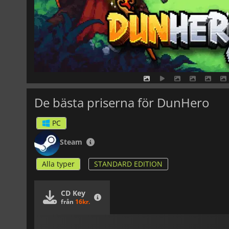
De bästa priserna för DunHero
PC
Steam
Alla typer
STANDARD EDITION
CD Key
från
16kr.