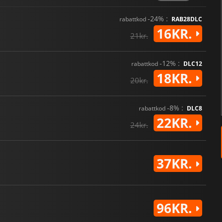
-24% :
rabattkod
RAB28DLC
16KR.
21kr.
-12% :
rabattkod
DLC12
18KR.
20kr.
-8% :
rabattkod
DLC8
22KR.
24kr.
37KR.
96KR.