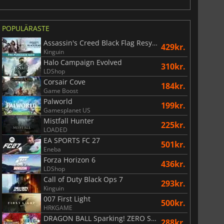
POPULÄRASTE
Assassin's Creed Black Flag Resynced
429kr.
Kinguin
Halo Campaign Evolved
310kr.
LDShop
Corsair Cove
184kr.
Game Boost
74
kr.
169
kr.
Palworld
199kr.
Gamesplanet US
Mistfall Hunter
225kr.
LOADED
EA SPORTS FC 27
501kr.
Eneba
War WARHAMMER 3
Lies Of P
Forza Horizon 6
436kr.
LDShop
Call of Duty Black Ops 7
293kr.
Kinguin
007 First Light
500kr.
HRKGAME
DRAGON BALL Sparking! ZERO Super Limit Breaking NEO
288kr.