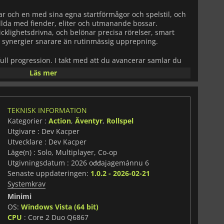
 var och en med sina egna startförmågor och spelstil, och
fyllda med fiender, eliter och utmanande bossar.
cklighetsdrivna, och belönar precisa rörelser, smart
e synergier snarare än rutinmässig upprepning.
ll progression. I takt med att du avancerar samlar du
ål och kraftfulla kort som modifierar dina förmågor på
Läs mer
kapa unika byggen och experimentera med nya strategier.
tioner blir ingen runda den andra lik. Spelet betonar
llt genererade nivåer, slumpmässiga belöningar och
TEKNISK INFORMATION
Kategorier :
Action
,
Äventyr
,
Rollspel
os har
DunHero
även stöd för online co-op, så att du kan
Utgivare : Dev Kacper
ervinna fiender tillsammans och samordna byggen för
Utvecklare : Dev Kacper
du spelar ensam eller tillsammans med andra ger spelet
elike-upplevelse som är utformad för att spelas om och
Läge(n) : Solo, Multiplayer, Co-op
Utgivningsdatum : 2026 ođđajagemánnu 6
Senaste uppdateringen:
1.0.2 - 2026-02-21
Systemkrav
Minimi
OS:
Windows Vista (64 bit)
CPU
: Core 2 Duo Q6867