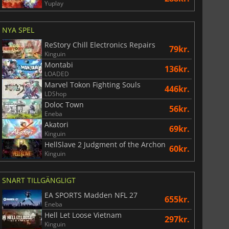
Yuplay
NYA SPEL
ReStory Chill Electronics Repairs
79kr.
Kinguin
Montabi
136kr.
LOADED
Marvel Tokon Fighting Souls
446kr.
LDShop
Doloc Town
56kr.
Eneba
Akatori
69kr.
Kinguin
HellSlave 2 Judgment of the Archon
60kr.
Kinguin
SNART TILLGÄNGLIGT
EA SPORTS Madden NFL 27
655kr.
Eneba
Hell Let Loose Vietnam
297kr.
Kinguin