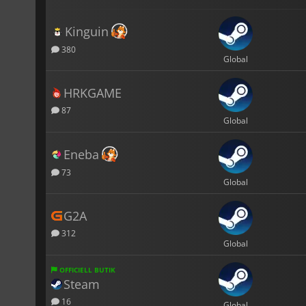
Kinguin
380
Global
HRKGAME
87
Global
Eneba
73
Global
G2A
312
Global
OFFICIELL BUTIK
Steam
16
Global