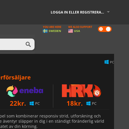
LOGGA IN ELLER REGISTRERA DIG
YOU ARE HERE
WE ALSO SUPPORT
Dark
SWEDEN
USA
mode
PC
rförsäljare
22
kr.
18
kr.
PC
PC
nspel som kombinerar responsiv strid, utforskning och
äventyr släpper in dig i en ständigt föränderlig värld
tatet av din körning.