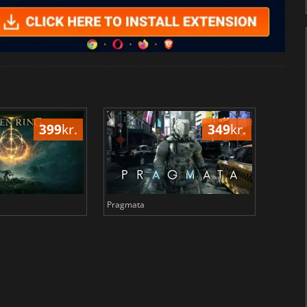
399
kr.
349
kr.
Pragmata
Total 