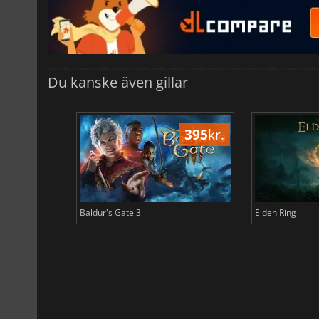
Du kanske även gillar
500
kr.
395
kr.
Baldur's Gate 3
Elden Ring