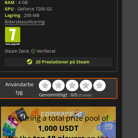
RAM
: 4 GB
GPU
: GeForce 7200 GS
Lagring
: 200 MB
Åldersklassificering
Steam Deck:
Verifierat
20 Prestationer på Steam
Användarbe
tyg
Genomnittligt :
0
/
5
(
0
röster)
Featuring a total prize pool of
1,000 USDT