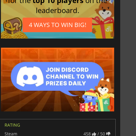
for the
top 10 players
on the
leaderboard.
4 WAYS TO WIN BIG!
RATING
Steam
458
/ 50