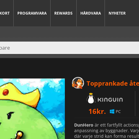
KORT
PROGRAMVARA
REWARDS
HÅRDVARA
NYHETER
Topprankade åte
16
kr.
PC
DunHero
är ett fartfyllt actio
anpassning av byggnader. Varje 
där varje strid kan forma resul